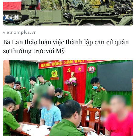
vietnamplus.vn
Ba Lan thảo luận việc thành lập căn cứ quân
sự thường trực với Mỹ
Tây Ban Nha cứu 262 người di cư đang tìm
cách đến quần đảo Canary
06/10/2023 13:02
Hơn 3.500 người di cư đã đến quần đảo Canary trong
tháng Chín vừa qua. Điểm đến chính đối với người di
cư vượt biển đến Tây Ban Nha là 7 hòn đảo trong quần
đảo Đại Tây Dương.