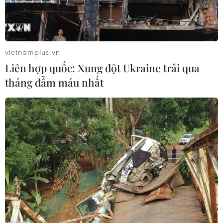
vietnamplus.vn
Liên hợp quốc: Xung đột Ukraine trải qua
tháng đẫm máu nhất
Thuyền chở người di cư được giải cứu. (Ảnh: AFP/TTXVN)
Ngày 15/11, Tổ chức Di cư Quốc tế (IOM) cho biết
ít nhất 64 người di cư châu Phi vẫn đang mất
tích sau khi con thuyền chở họ bị đắm ngoài
khơi Yemen cuối tuần qua.