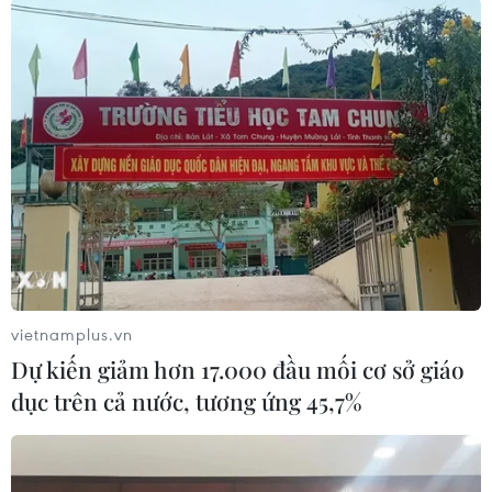
vietnamplus.vn
Dự kiến giảm hơn 17.000 đầu mối cơ sở giáo
#người di cư
#đắm thuyền
#buôn người
dục trên cả nước, tương ứng 45,7%
#vượt biên trái phép
Yemen