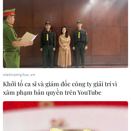
Theo dõi VietnamPlus
TIN LIÊN QUAN
vietnamplus.vn
Khởi tố ca sĩ và giám đốc công ty giải trí vì
xâm phạm bản quyền trên YouTube