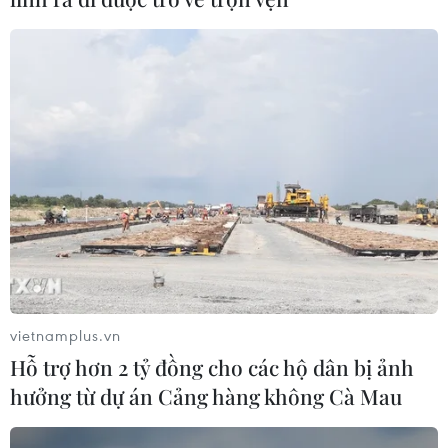
Trung Quốc duy trì cảnh báo mưa
lớn và dông mạnh
04/08/2026 11:59
“Tỏa sáng Nghị lực Việt” 2026 đồng
hành cùng thanh niên khuyết tật
04/08/2026 11:14
Lở đất tại Ethiopia khiến ít nhất 14
người thiệt mạng
vietnamplus.vn
04/08/2026 10:53
Hỗ trợ hơn 2 tỷ đồng cho các hộ dân bị ảnh
hưởng từ dự án Cảng hàng không Cà Mau
Động đất tại Venezuela: Số người