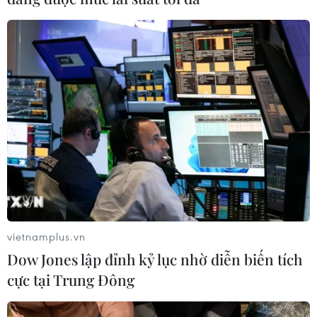
vietnamplus.vn
Dow Jones lập đỉnh kỷ lục nhờ diễn biến tích
cực tại Trung Đông