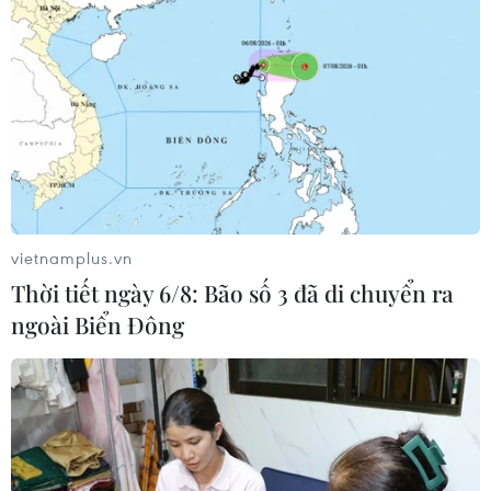
vietnamplus.vn
TIN CÙNG CHUYÊN MỤC
Thời tiết ngày 6/8: Bão số 3 đã di chuyển ra
Bất chấp nắng nóng kỷ lục, du khách
ngoài Biển Đông
châu Á vẫn đổ sang châu Âu
05/08/2026 23:27
Đâm dao ở trung tâm London, một