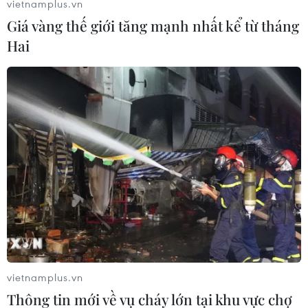
vietnamplus.vn
cư thiệt mạng tại vùng biển Yemen.
Giá vàng thế giới tăng mạnh nhất kể từ tháng
Hai
Italy giải cứu 245 người di
cư có nguy cơ lật thuyền
trên biển
Những người di cư vừa được Italy
giải cứu cho biết họ đến từ Syria,
Pakistan, Ai Cập và Bangladesh
và đã trả cho các đối tượng buôn
lậu từ 2.000-5.000 euro/người để
vượt biển.
Cùng ngày, Lực lượng Vệ binh Quốc gia Tunisia
thông báo đã ngăn chặn 17 âm mưu vượt Địa
vietnamplus.vn
Trung Hải để tới Italy.
Thông tin mới về vụ cháy lớn tại khu vực chợ