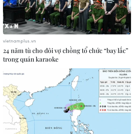
04/08/2026 01:25
Xem thêm
vietnamplus.vn
24 năm tù cho đôi vợ chồng tổ chức “bay lắc”
trong quán karaoke
CƠ QUAN CHỦ QUẢN: THÔNG TẤN XÃ VIỆT NAM
Tổng Biên tập: TRẦN TIẾN DUẨN
Phó Tổng Biên tập: NGUYỄN THỊ TÁM, KHÚC THANH
THỦY
Sở hữu trí tuệ
Quy định sử dụng
RSS
Hỗ trợ