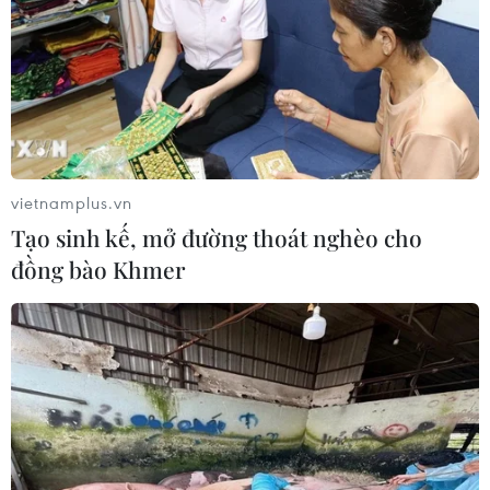
nữ nghi phạm bị bắt giữ
05/08/2026 15:07
Công an Lào Cai kịp thời cứu nạn, hỗ
trợ người dân trong tình huống khẩn
cấp
vietnamplus.vn
05/08/2026 10:10
Tạo sinh kế, mở đường thoát nghèo cho
đồng bào Khmer
Hơn 100 người thiệt mạng trong mùa
mưa khốc liệt ở Ấn Độ
05/08/2026 09:39
Cách các sân bay Mỹ rút ngắn thời
gian làm thủ tục