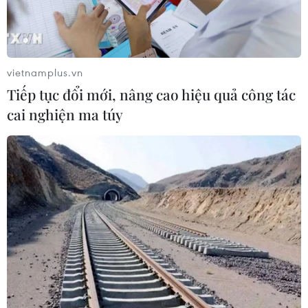
Cách các sân bay Mỹ rút ngắn thời
gian làm thủ tục
05/08/2026 07:17
vietnamplus.vn
Tiếp tục đổi mới, nâng cao hiệu quả công tác
Trung Quốc: Cảnh sát Hong Kong,
cai nghiện ma túy
Macau triệt phá vụ lừa đảo đầu tư
Fun Coffee
05/08/2026 06:41
Afghanistan đối mặt khủng hoảng
lương thực nghiêm trọng do thiếu
hụt viện trợ
05/08/2026 06:41