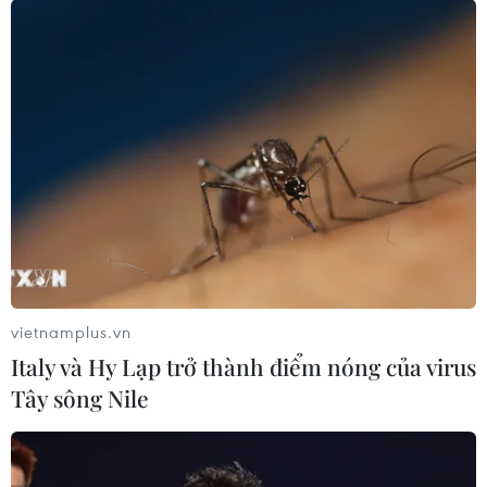
Trung Quốc duy trì cảnh báo mưa
lớn và dông mạnh
04/08/2026 11:59
“Tỏa sáng Nghị lực Việt” 2026 đồng
hành cùng thanh niên khuyết tật
04/08/2026 11:14
vietnamplus.vn
Italy và Hy Lạp trở thành điểm nóng của virus
Lở đất tại Ethiopia khiến ít nhất 14
Tây sông Nile
người thiệt mạng
04/08/2026 10:53