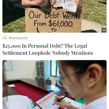
Đâm dao ở trung tâm London, một
nữ nghi phạm bị bắt giữ
05/08/2026 15:07
JG Wentworth
Công an Lào Cai kịp thời cứu nạn, hỗ
$25,000 In Personal Debt? The Legal
trợ người dân trong tình huống khẩn
Settlement Loophole Nobody Mentions
cấp
05/08/2026 10:10
Hơn 100 người thiệt mạng trong mùa
mưa khốc liệt ở Ấn Độ
05/08/2026 09:39