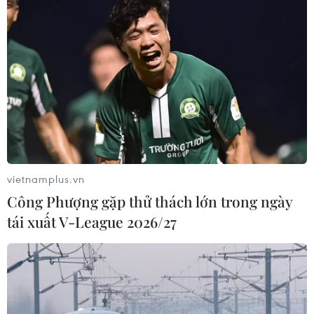
Động đất tại Venezuela: Số người
thiệt mạng đã tăng lên hơn 6.000
người
04/08/2026 10:17
Xem thêm
vietnamplus.vn
Công Phượng gặp thử thách lớn trong ngày
tái xuất V-League 2026/27
CƠ QUAN CHỦ QUẢN: THÔNG TẤN XÃ VIỆT NAM
Tổng Biên tập: TRẦN TIẾN DUẨN
Phó Tổng Biên tập: NGUYỄN THỊ TÁM, KHÚC THANH