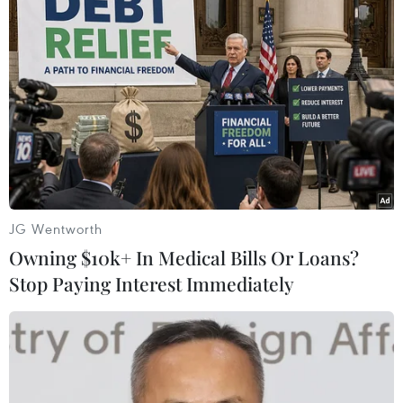
06/08/2026 08:36
Làn sóng tấn công mạng nhằm vào
các quỹ đầu cơ lớn của Mỹ
06/08/2026 06:47
Anh công bố kết quả điều tra ban
đầu vụ đâm dao ở trung tâm London
JG Wentworth
06/08/2026 06:00
Owning $10k+ In Medical Bills Or Loans?
Stop Paying Interest Immediately
Hàn Quốc tăng cường giải pháp
ngăn chặn đánh bạc trực tuyến trong
quân đội
06/08/2026 04:52