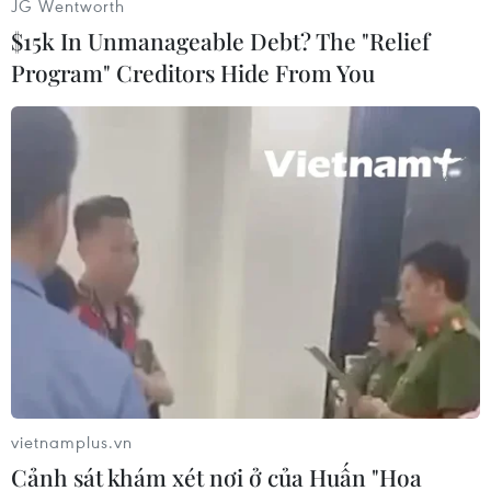
JG Wentworth
tường đổ hoặc do ôtô mất kiểm soát lao vàođám
$15k In Unmanageable Debt? The "Relief
đông./.
Program" Creditors Hide From You
(TTXVN/Vietnam+)
vietnamplus.vn
Cảnh sát khám xét nơi ở của Huấn "Hoa