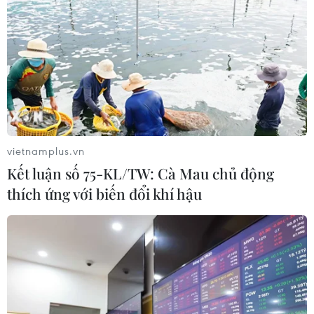
Xe điện Trung Quốc mở rộng
cuộc đua công nghệ ra Đông Nam Á
08/08/2026 03:00
Hãng BMW bắt đầu sản xuất hàng
loạt mẫu xe thuần điện “thế hệ mới”
vietnamplus.vn
07/08/2026 01:52
Kết luận số 75-KL/TW: Cà Mau chủ động
thích ứng với biến đổi khí hậu
Các thương hiệu xe cao cấp của Đức
trong cuộc khủng hoảng lợi nhuận
04/08/2026 23:03