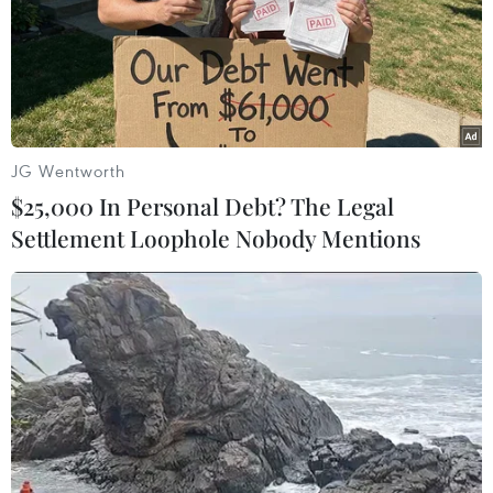
JG Wentworth
$25,000 In Personal Debt? The Legal
Settlement Loophole Nobody Mentions
Về thiết kế, Suzuki Hybrid Ertiga mang hơi hướng thanh lịch và
đường nét không kém phần sắc sảo.