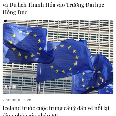
và Du lịch Thanh Hóa vào Trường Đại học
Hồng Đức
#Suzuki
#Hybrid Ertiga
#MPV Hybrid
#Chương trình Quà tặng Đặc biệt
vietnamplus.vn
#Gói bảo hiểm vật chất
Iceland trước cuộc trưng cầu ý dân về nối lại
đàm phán gia nhập EU