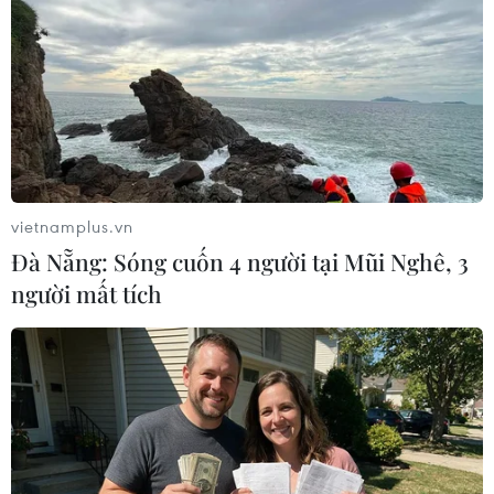
nhất hoặc Hotline 18006950 của bộ phận Chăm
sóc Khách hàng Việt Nam Suzuki để được tư vấn
và hỗ trợ.
Một số hình ảnh về mẫu xe Hybrid Ertiga:
vietnamplus.vn
Đà Nẵng: Sóng cuốn 4 người tại Mũi Nghê, 3
người mất tích
Suzuki Hybrid Ertiga giúp giảm 6 tấn phát thải khí CO2 và góp
phần bảo vệ môi trường.