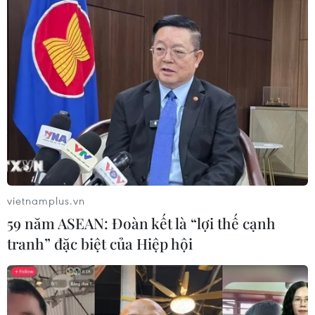
vietnamplus.vn
59 năm ASEAN: Đoàn kết là “lợi thế cạnh
tranh” đặc biệt của Hiệp hội