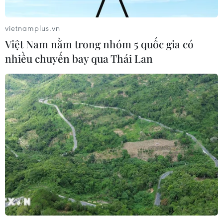
kiệm nhiên liệu.
vietnamplus.vn
Việt Nam nằm trong nhóm 5 quốc gia có
nhiều chuyến bay qua Thái Lan
Trong tháng 11, khách hàng khi mua Hybrid Ertiga sẽ được
hưởng ưu đãi quà tặng với giá trị cao nhất lên đến 18,8 triệu
đồng.