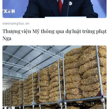
đang gây áp lực lên các đối thủ Anh
30/07/2026 03:59
vietnamplus.vn
Pin xe điện - lời giải của bài toán
Thượng viện Mỹ thông qua dự luật trừng phạt
nguồn điện cho AI
Nga
30/07/2026 01:35
Kia đầu tư 649 triệu USD sản xuất ôtô
điện tại Mexico
29/07/2026 23:45
Động đất tại Kumamoto làm đình trệ
chuỗi cung ứng bán dẫn và ôtô Nhật