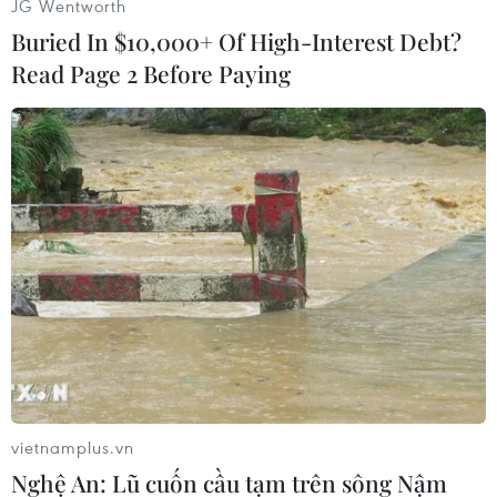
JG Wentworth
quà tặng cao nhất lên đến 18,8 triệu đồng.
Buried In $10,000+ Of High-Interest Debt?
Read Page 2 Before Paying
Chương trình ưu đãi đặc biệt trong tháng 11 dành cho Suzuki
Hybrid Ertiga.
vietnamplus.vn
Nghệ An: Lũ cuốn cầu tạm trên sông Nậm