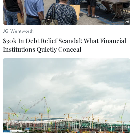
JG Wentworth
$30k In Debt Relief Scandal: What Financial
Institutions Quietly Conceal
Hybrid Ertiga - mẫu Hybrid đầu tiên trong phân khúc MPV đáp
ứng nhu cầu sống xanh.
Lối sống xanh đang trở thành xu hướng của
hiện tại và tương lai, được cả thế giới hưởng
ứng.