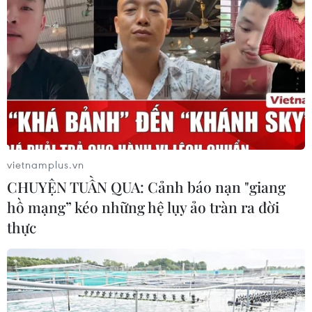
vietnamplus.vn
CHUYỆN TUẦN QUA: Cảnh báo nạn "giang
hồ mạng” kéo những hệ lụy ảo tràn ra đời
thực
TIN CÙNG CHUYÊN MỤC