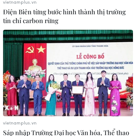
vietnamplus.vn
Suzuki Hybrid Ertiga giúp tiết kiệm nhiên liệu.
Điện Biên từng bước hình thành thị trường
tín chỉ carbon rừng
Suzuki Ertiga Hybrid được trang bị pin lithium-ion có độ bền cao
và có khả năng tái sử dụng.
vietnamplus.vn
(Vietnam+)
Sáp nhập Trường Đại học Văn hóa, Thể thao