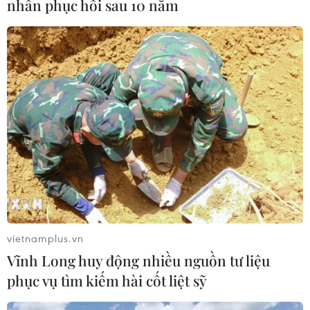
nhân phục hồi sau 10 năm
Cổ phiếu Tesla lao dốc, vốn hóa thị
trường "bốc hơi" hơn 140 tỷ USD
24/07/2026 14:55
Sẽ ban hành quy chuẩn kỹ thuật đối
với trụ và trạm sạc xe điện trước 30/9
24/07/2026 11:01
Tây Ban Nha trở thành “cứ điểm” xe
vietnamplus.vn
điện Trung Quốc tại châu Âu
Vĩnh Long huy động nhiều nguồn tư liệu
24/07/2026 08:06
phục vụ tìm kiếm hài cốt liệt sỹ