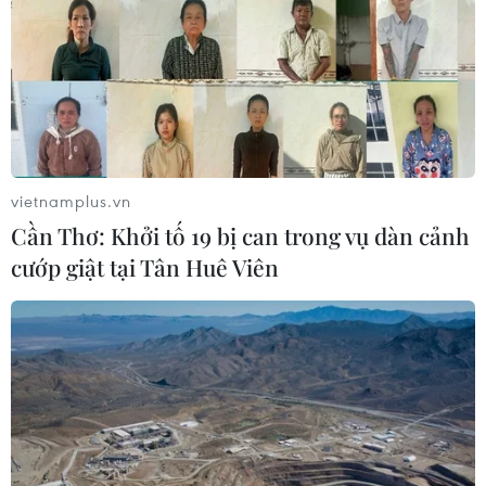
vietnamplus.vn
Cần Thơ: Khởi tố 19 bị can trong vụ dàn cảnh
cướp giật tại Tân Huê Viên
Lựa chọn thương hiệu xe tải nhẹ: Làm sao
để không xót hầu bao?
21/09/2022 07:43
Việc cân nhắc đường dài và lựa chọn đúng mẫu xe cần
đầu tư cho công việc đóng vai trò rất lớn để giúp chủ xe