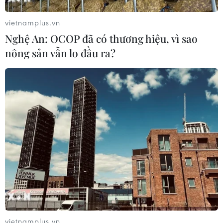
Bản
29/07/2026 14:37
vietnamplus.vn
Nghệ An: OCOP đã có thương hiệu, vì sao
Triệu hồi để kiểm tra sản phẩm xe
nông sản vẫn lo đầu ra?
môtô Honda CB1000 Hornet
29/07/2026 07:19
Nhà sản xuất ôtô Porsche cắt giảm
thêm 5.000 việc làm
27/07/2026 14:48
Trung Quốc đẩy mạnh chiến lược
"toàn chuỗi" trong xuất khẩu xe năng
lượng mới
vietnamplus.vn