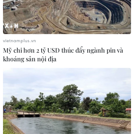
nhanh chóng thu hồi vốn, biến chiếc xe thành công cụ
mang lại thu nhập.
vietnamplus.vn
Mỹ chi hơn 2 tỷ USD thúc đẩy ngành pin và
khoáng sản nội địa
Lựa chọn mẫu xe tải nhẹ vừa bền bỉ vừa
tiết kiệm của dân kinh doanh