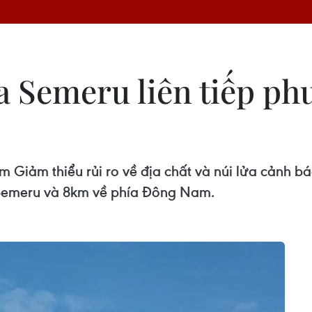
a Semeru liên tiếp ph
âm Giảm thiểu rủi ro về địa chất và núi lửa cảnh 
a Semeru và 8km về phía Đông Nam.