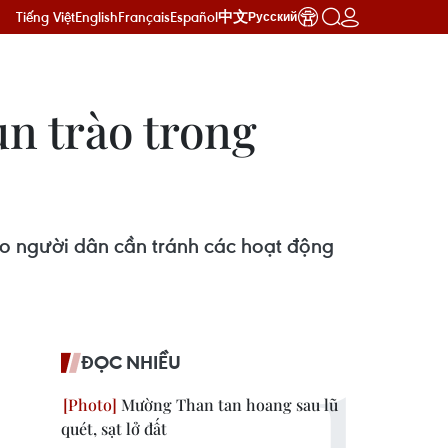
Tiếng Việt
English
Français
Español
中文
Русский
un trào trong
báo người dân cần tránh các hoạt động
ĐỌC NHIỀU
Mường Than tan hoang sau lũ
quét, sạt lở đất