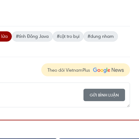
 lửa
#tỉnh Đông Java
#cột tro bụi
#dung nham
Theo dõi VietnamPlus
GỬI BÌNH LUẬN