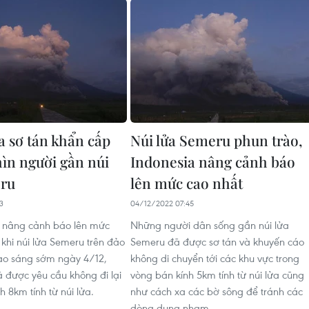
a sơ tán khẩn cấp
Núi lửa Semeru phun trào,
ìn người gần núi
Indonesia nâng cảnh báo
eru
lên mức cao nhất
3
04/12/2022 07:45
ã nâng cảnh báo lên mức
Những người dân sống gần núi lửa
 khi núi lửa Semeru trên đảo
Semeru đã được sơ tán và khuyến cáo
ào sáng sớm ngày 4/12,
không di chuyển tới các khu vực trong
 được yêu cầu không đi lại
vòng bán kính 5km tính từ núi lửa cũng
h 8km tính từ núi lửa.
như cách xa các bờ sông để tránh các
dòng dung nham.