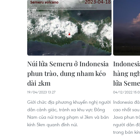
Núi lửa Semeru ở Indonesia
Indonesi
phun trào, dung nham kéo
hàng ngh
dài 2km
lửa Sem
19/04/2023 13:27
04/12/2022 15:0
Giới chức địa phương khuyến nghị người
Indonesia đ
dân cảnh giác, tránh xa khu vực Đông
cao nhất sau
Nam của núi trong phạm vi 3km và bán
Java phun tr
kính 5km quanh đỉnh núi.
người dân đã
trong bán kín