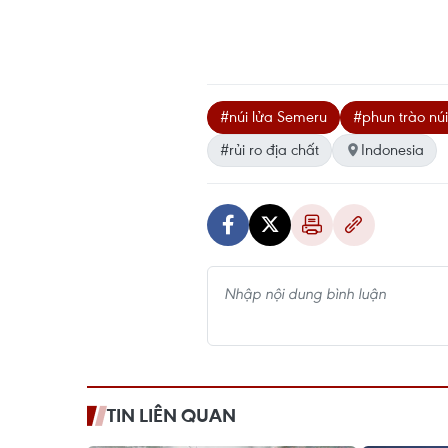
#núi lửa Semeru
#phun trào núi
#rủi ro địa chất
Indonesia
TIN LIÊN QUAN