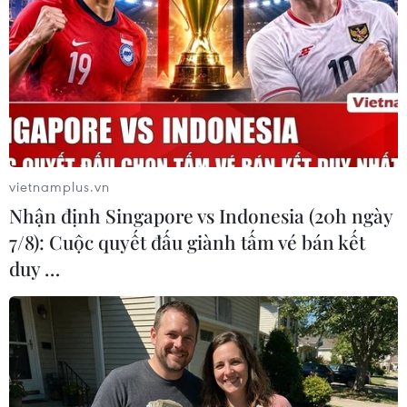
vietnamplus.vn
Nhận định Singapore vs Indonesia (20h ngày
7/8): Cuộc quyết đấu giành tấm vé bán kết
Phát hiện thêm 3 ca nhiễm virus Zika tại
duy …
Thành phố Hồ Chí Minh
14/11/2016 14:18
Chiều 14/11, Sở Y tế Thành phố Hồ Chí Minh cho biết
vừa phát hiện thêm 3 trường hợp nhiễm virus Zika, nâng
tổng số ca nhiễm trên địa bàn thành phố là 38 ca.