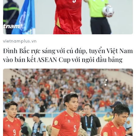
Thành phố Hồ Chí Minh vừa phát hiện thêm 8 ca mới
nhiễm virus Zika, nâng tổng số ca nhiễm virus này tính
đến ngày 18/11 lên 46 trường hợp.
vietnamplus.vn
Đình Bắc rực sáng với cú đúp, tuyển Việt Nam
vào bán kết ASEAN Cup với ngôi đầu bảng
Thông tin mới về thai phụ nhiễm virus