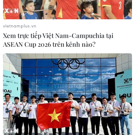
Zika vừa sinh con tại TP. HCM
20/11/2016 14:02
Sau khi sinh, em bé đã được bác sỹ bệnh viện đo vòng
vietnamplus.vn
đầu, kiểm tra sự phát triển của xương sọ và lấy mẫu
Xem trực tiếp Việt Nam-Campuchia tại
máu đi xét nghiệm. Kết quả, bé hoàn toàn khỏe mạnh.
ASEAN Cup 2026 trên kênh nào?