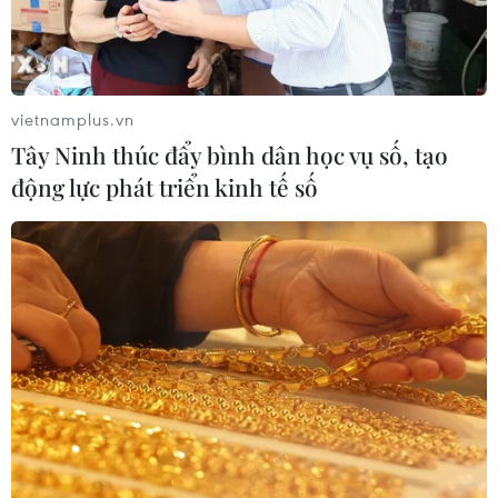
Chẩn đoán và điều trị thành công
trường hợp mắc bệnh viêm mạch
hiếm gặp
vietnamplus.vn
30/07/2026 08:15
Tây Ninh thúc đẩy bình dân học vụ số, tạo
động lực phát triển kinh tế số
Trao tặng 10 gia đình khó khăn điều
trị vô sinh hiếm muộn miễn phí 100%
30/07/2026 07:37
Xem thêm