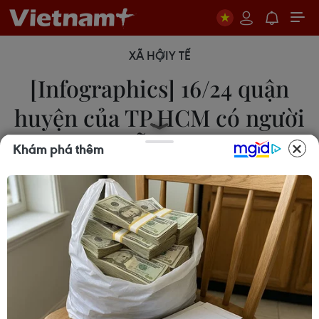
XÃ HỘI
Y TẾ
[Infographics] 16/24 quận
huyện của TP.HCM có người
nhiễm Zika
Khám phá thêm
Thanh Trà
21/11/2016 04:11
Tính đến ngày 20/11, Việt Nam có 70 trường hợp
nhiễm virus Zika, Thành phố Hồ Chí Minh vẫn là
địa phương có nhiều ca nhiễm bệnh nhất với 62
người mắc.