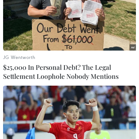
JG Wentworth
$25,000 In Personal Debt? The Legal
Settlement Loophole Nobody Mentions
Số ca nhiễm virus Zika ở Thành phố Hồ
Chí Minh tăng lên con số 46
18/11/2016 07:32