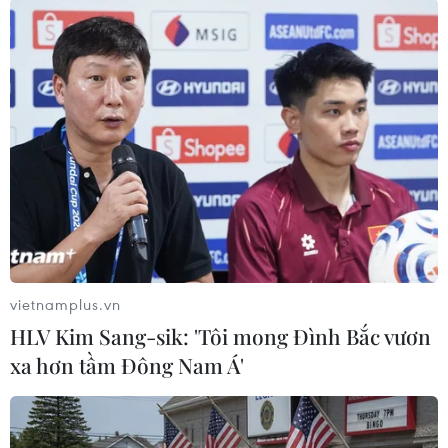
Thành phố Hồ Chí Minh họp khẩn về diễn
biến dịch Zika trên địa bàn
06/11/2016 13:36
Tính đến ngày 6/11, trên địa bàn Thành phố Hồ Chí
Minh đã có 29 ca bệnh dương tính với virus Zika xuất
hiện tại 19 phường của 11 quận, huyện.
vietnamplus.vn
HLV Kim Sang-sik: 'Tôi mong Đình Bắc vươn
xa hơn tầm Đông Nam Á'