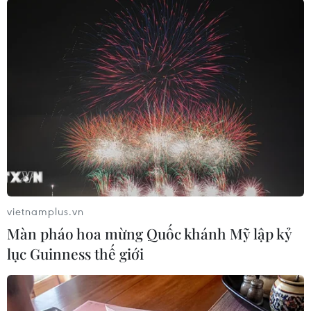
TIN LIÊN QUAN
vietnamplus.vn
Màn pháo hoa mừng Quốc khánh Mỹ lập kỷ
lục Guinness thế giới
Ngày 13/9, Việt Nam ghi nhận 11.172 ca
nhiễm mới, 298 ca tử vong