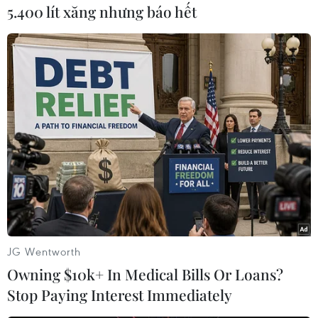
5.400 lít xăng nhưng báo hết
#COVID-19
#Bộ Y tế
#Ca mắc mới
#Bệnh nhân khỏi bệnh
JG Wentworth
Theo dõi VietnamPlus
Owning $10k+ In Medical Bills Or Loans?
Stop Paying Interest Immediately