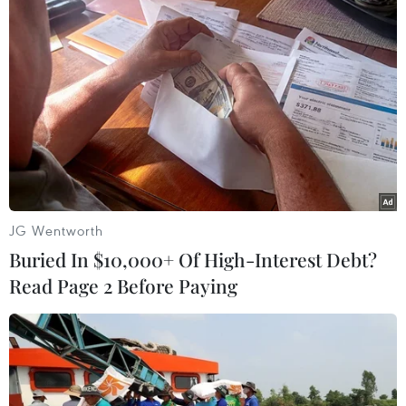
13/09/2021 12:01
Ngày 13/9, trên Hệ thống Quốc gia quản lý ca bệnh
COVID-19 ghi nhận 11.172 ca nhiễm mới, trong đó
TP.HCM giảm 712 ca, Bình Dương tăng 463 ca, Đồng
Nai giảm 206 ca, Long An tăng 42 ca.
JG Wentworth
Buried In $10,000+ Of High-Interest Debt?
Read Page 2 Before Paying