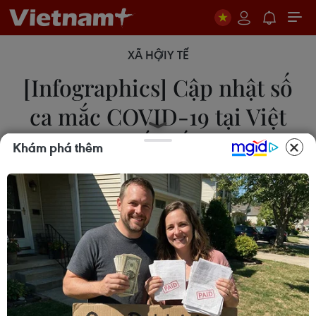
XÃ HỘI
Y TẾ
[Infographics] Cập nhật số
ca mắc COVID-19 tại Việt
Nam đến tối 15/9
Khám phá thêm
15/09/2021 12:48
Kể từ đầu dịch đến nay Việt Nam có 645.640 ca
nhiễm, đứng thứ 47/222 quốc gia và vùng lãnh
thổ, trong khi với tỷ lệ số ca nhiễm/1 triệu dân, Việt
Nam đứng thứ 156/222 quốc gia và vùng lãnh thổ.