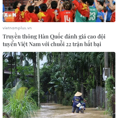
vietnamplus.vn
Truyền thông Hàn Quốc đánh giá cao đội
tuyển Việt Nam với chuỗi 22 trận bất bại
Thêm 10.585 ca mắc mới COVID-19 và
14.189 bệnh nhân khỏi bệnh
15/09/2021 12:23
Trong 24 giờ qua, Việt Nam ghi nhận 10.585 ca mắc
mới COVID-19, đồng thời có 14.189 bệnh nhân được
công bố khỏi bệnh và 250 ca tử vong.