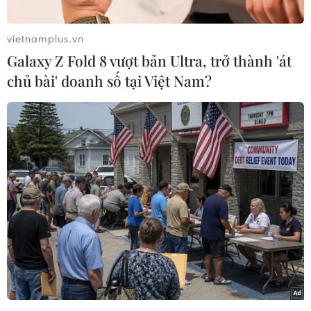
vietnamplus.vn
Galaxy Z Fold 8 vượt bản Ultra, trở thành 'át
chủ bài' doanh số tại Việt Nam?