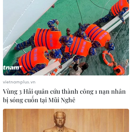
Bộ Y tế đề xuất 8 nhóm chính sách
trong sửa đổi Luật hiến, ghép mô,
tạng
03/08/2026 14:44
Quảng Ninh chấm dứt cơ sở giết mổ
động vật không đủ điều kiện trước
31/10
vietnamplus.vn
03/08/2026 11:31
Vùng 3 Hải quân cứu thành công 1 nạn nhân
bị sóng cuốn tại Mũi Nghê
Bệnh viện hạng đặc biệt cơ sở Ninh
Bình khẳng định "cánh tay nối dài"
hiệu quả
03/08/2026 07:15