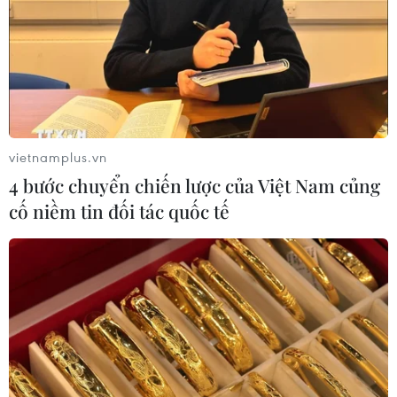
vietnamplus.vn
4 bước chuyển chiến lược của Việt Nam củng
cố niềm tin đối tác quốc tế
TIN CÙNG CHUYÊN MỤC
Cứu sống trẻ sinh cực non 25 tuần
thai, nặng gần 700 gram
09/08/2026 04:44
Đầu tư cho sức khỏe từ phòng bệnh