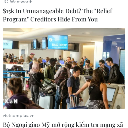
JG Wentworth
#Gia tộc giàu có
#Waltons
#Walmart
#Hermes
$15k In Unmanageable Debt? The "Relief
#Tập đoàn bán lẻ
Program" Creditors Hide From You
Theo dõi VietnamPlus
TIN LIÊN QUAN
vietnamplus.vn
Bộ Ngoại giao Mỹ mở rộng kiểm tra mạng xã