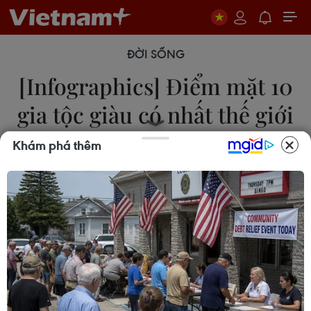
ĐỜI SỐNG
[Infographics] Điểm mặt 10
gia tộc giàu có nhất thế giới
Khám phá thêm
14/08/2019 01:55
Waltons, gia tộc sở hữu tập đoàn bán lẻ Walmart,
đứng đầu danh sách những gia tộc giàu có nhất
thế giới với tổng tài sản 190,5 tỷ USD.