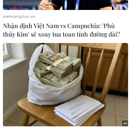
vietnamplus.vn
Nhấp chuột để xem kích thước chuẩn.
Nhận định Việt Nam vs Campuchia: 'Phù
thủy Kim' sẽ xoay tua toan tính đường dài?
(TTXVN/Vietnam+)