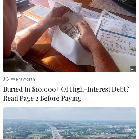
tỷ USD, qua đó trở thành tỷ phú tự thân trẻ tuổi nhất thế
giới.
JG Wentworth
Buried In $10,000+ Of High-Interest Debt?
Read Page 2 Before Paying
Tỷ phú Trung Quốc chi 6,5 triệu USD để
con gái được học ở Stanford