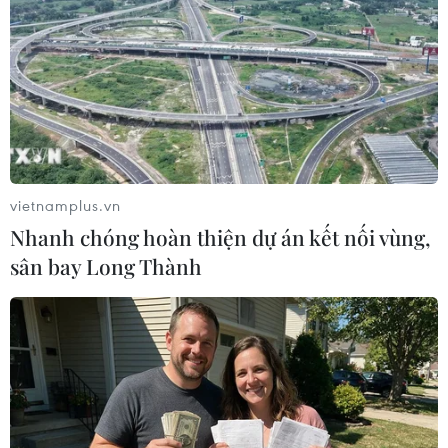
03/05/2019 03:48
Trong khi phí nộp hồ sơ vào trường đại học Stanford chỉ
là 90 USD, một người cha ở Trung Quốc đã bỏ ra số
tiền khổng lồ 6,5 triệu USD để con gái ông chắc chắn
được vào học trong trường danh giá này.
vietnamplus.vn
Nhanh chóng hoàn thiện dự án kết nối vùng,
sân bay Long Thành