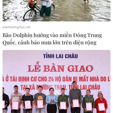
Italy và Hy Lạp trở thành điểm nóng
của virus Tây sông Nile
vietnamplus.vn
06/08/2026 13:24
Bão Dolphin hướng vào miền Đông Trung
Quốc, cảnh báo mưa lớn trên diện rộng
Bão Dolphin hướng vào miền Đông
Trung Quốc, cảnh báo mưa lớn trên
diện rộng
06/08/2026 08:36
Làn sóng tấn công mạng nhằm vào
các quỹ đầu cơ lớn của Mỹ
06/08/2026 06:47