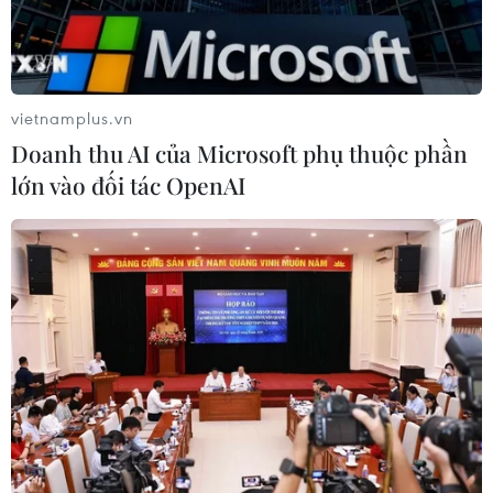
Xem thêm
vietnamplus.vn
Doanh thu AI của Microsoft phụ thuộc phần
lớn vào đối tác OpenAI
CƠ QUAN CHỦ QUẢN: THÔNG TẤN XÃ VIỆT NAM
Tổng Biên tập: TRẦN TIẾN DUẨN
Phó Tổng Biên tập: NGUYỄN THỊ TÁM, KHÚC THANH
THỦY
Sở hữu trí tuệ
Quy định sử dụng
RSS
Hỗ trợ
Ngôn ngữ
TTXVN