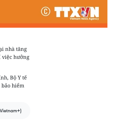
ại nhà tăng
ỉ việc hưởng
nh, Bộ Y tế
g bảo hiểm
Vietnam+)