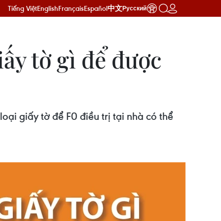
Tiếng Việt
English
Français
Español
中文
Русский
iấy tờ gì để được
ại giấy tờ để F0 điều trị tại nhà có thể