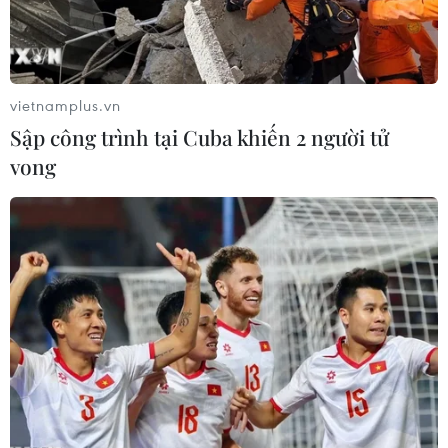
vietnamplus.vn
Sập công trình tại Cuba khiến 2 người tử
vong
Tăng tỷ lệ thuốc nội ở tuyến trung ương:
'Ngựa khó phi nước đại'?
19/07/2019 07:25
Các cơ sở y tế phải kiểm soát việc kê đơn thuốc, trong
đó có quy định khuyến khích kê đơn thuốc sản xuất tại