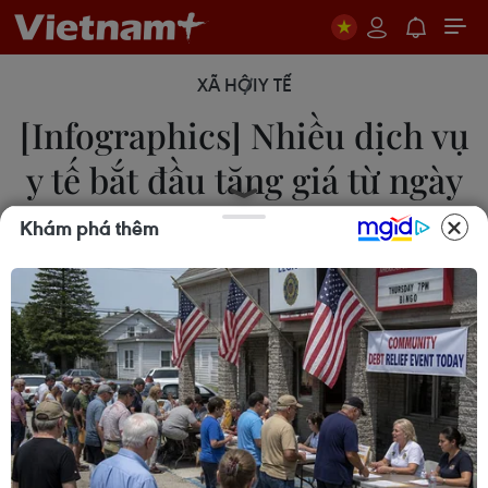
XÃ HỘI
Y TẾ
[Infographics] Nhiều dịch vụ
y tế bắt đầu tăng giá từ ngày
20/8
Khám phá thêm
20/08/2019 07:46
Từ ngày 20/8/2019, mức giá dịch vụ khám bệnh,
dịch vụ ngày giường bệnh được điều chỉnh tăng
bình quân 4,4%, giá các dịch vụ kỹ thuật y tế tăng
1,1%.