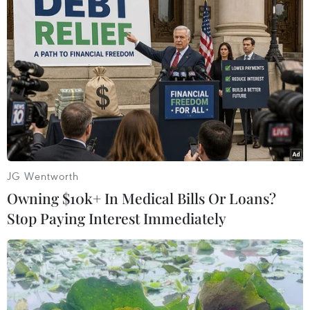
Đề nghị chưa điều chỉnh giá dịch vụ ngoài
bảo hiểm y tế
08/05/2019 10:39
Theo Bộ Y tế, việc thực hiện mức giá theo Thông tư số
37/2018/TT-BYT chỉ tác động đến khoảng 12% dân số
chưa tham gia bảo hiểm y tế và làm giảm CPI (chỉ số
giá tiêu dùng) tại nhiều tỉnh.
JG Wentworth
Owning $10k+ In Medical Bills Or Loans?
Stop Paying Interest Immediately