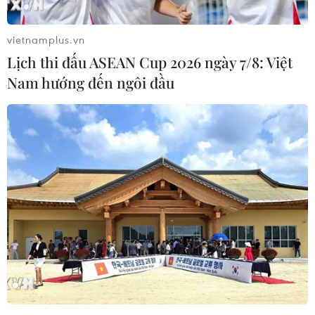
Việt Nam, tránh lạm dụng việc kê đơn thuộc nhập khẩu,
đắt tiền
vietnamplus.vn
Lịch thi đấu ASEAN Cup 2026 ngày 7/8: Việt
Nam hướng đến ngôi đầu
Còn khoảng một triệu học sinh chưa tham