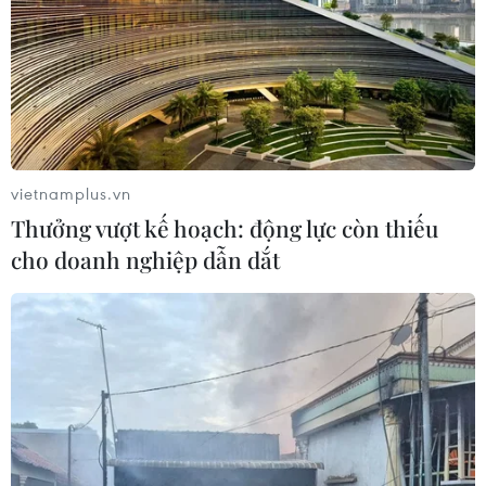
02/08/2026 05:58
Giao chỉ tiêu bao phủ bảo hiểm y tế
toàn quốc đạt 100% vào năm 2030
02/08/2026 04:54
vietnamplus.vn
Thưởng vượt kế hoạch: động lực còn thiếu
Tạo đột phá từ y tế cơ sở đến phát
cho doanh nghiệp dẫn dắt
triển nguồn nhân lực
02/08/2026 03:25
Báo động cận thị học đường khi
nhiều trẻ giảm thị lực từ rất sớm
01/08/2026 09:31