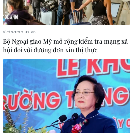
Cuộc tìm kiếm và vá lại những 'trái
tim lỗi '
07/08/2026 04:03
vietnamplus.vn
Bộ Ngoại giao Mỹ mở rộng kiểm tra mạng xã
Hà Nội cảnh báo về việc sử dụng tế
hội đối với đương đơn xin thị thực
bào gốc trong khám chữa bệnh, làm
đẹp
07/08/2026 03:03
Thắp lên hy vọng cho bệnh nhân
nghèo từ 'phòng khám 0 đồng' ở An
Giang
07/08/2026 02:00