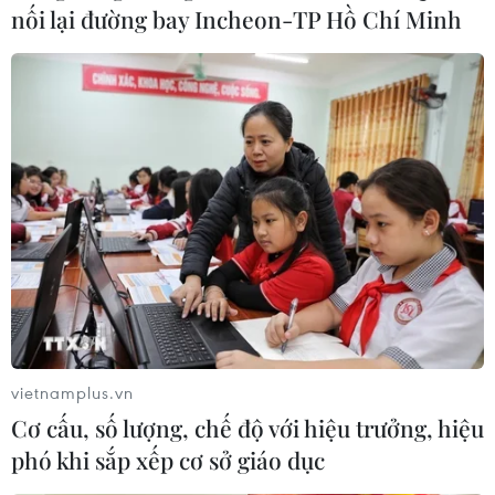
nối lại đường bay Incheon-TP Hồ Chí Minh
vietnamplus.vn
Cơ cấu, số lượng, chế độ với hiệu trưởng, hiệu
phó khi sắp xếp cơ sở giáo dục