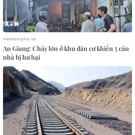
Thành phố Hồ Chí Minh phát triển
hệ thống y tế đa tầng, đồng bộ, thống
nhất
vietnamplus.vn
01/08/2026 09:14
An Giang: Cháy lớn ở khu dân cư khiến 5 căn
nhà bị hư hại
Gia Lai xác thực 99,8% dữ liệu bảo
hiểm
01/08/2026 07:05
Bộ Y tế : Trên 22% người trưởng
thành thiếu vận động thể lực
31/07/2026 04:10