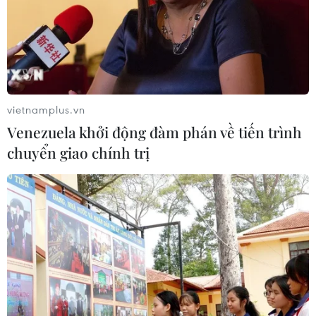
vietnamplus.vn
Venezuela khởi động đàm phán về tiến trình
chuyển giao chính trị
Chuyên gia: Thị trường dầu dễ bị tổn
thương bởi một cú sốc lớn
13/04/2022 01:36
Nhà phân tích thị trường cấp cao của Công ty dịch vụ
tài chính OANDA (Mỹ) cho hay thị trường dầu vẫn dễ bị