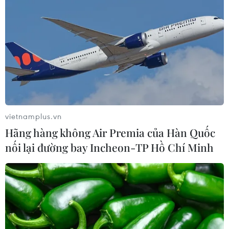
Vận chuyển quá cảnh hàng giả và
xâm phạm sở hữu trí tuệ diễn biến
phức tạp
05/08/2026 13:44
Xuất khẩu gạo Thái Lan giảm gần
19% trong nửa đầu năm 2026
vietnamplus.vn
05/08/2026 11:36
Hãng hàng không Air Premia của Hàn Quốc
nối lại đường bay Incheon-TP Hồ Chí Minh
Chứng khoán châu Á đồng loạt tăng
nhờ đà hồi phục của cổ phiếu công
nghệ
05/08/2026 11:00