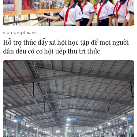
tổn thương bởi một cú sốc lớn nếu lĩnh vực năng lượng
Nga bị đưa vào danh sách trừng phạt.
vietnamplus.vn
Hỗ trợ thúc đẩy xã hội học tập để mọi người
dân đều có cơ hội tiếp thu tri thức
Giá dầu châu Á tăng nhẹ sau khi đàm phán
Nga-Ukraine bế tắc