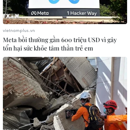
vietnamplus.vn
Meta bồi thường gần 600 triệu USD vì gây
tổn hại sức khỏe tâm thần trẻ em
Một cơ sở lọc dầu tại Nasiriyah (Iraq). (Ảnh: AFP/TTXVN)
Ngày 16/4, Bộ trưởng Dầu mỏ Iraq Ihsan Abdul
Jabbar cho biết nước này đang bị áp lực tăng
sản lượng dầu cao hơn mức quy định của Tổ
chức Các nước xuất khẩu dầu mỏ (OPEC).