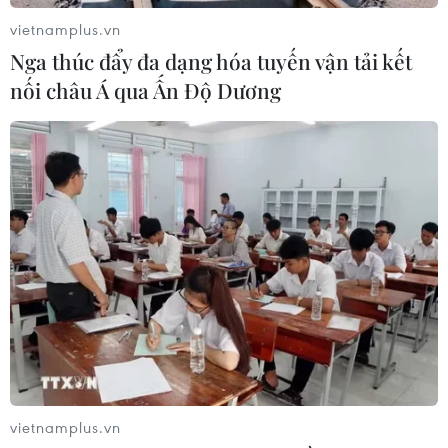
Việt Nam
vietnamplus.vn
04/08/2026 23:56
Nga thúc đẩy đa dạng hóa tuyến vận tải kết
nối châu Á qua Ấn Độ Dương
EU mở tham vấn về phạm vi sản
phẩm thép và những tác động tới
Việt Nam
04/08/2026 13:13
Gián đoạn nguồn cung LNG, Bỉ tăng
phụ thuộc vào Nga
04/08/2026 09:52
Xem thêm
vietnamplus.vn