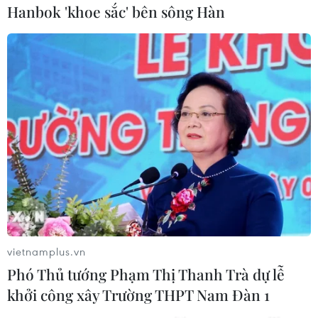
(TTXVN/Vietnam+)
Hanbok 'khoe sắc' bên sông Hàn
vietnamplus.vn
#OPEC
#OPEC+
#thiếu hụt nguồn cung
#dầu thô
Phó Thủ tướng Phạm Thị Thanh Trà dự lễ
#dầu mỏ
#xuất khẩu
#Ukraine
Iraq
khởi công xây Trường THPT Nam Đàn 1