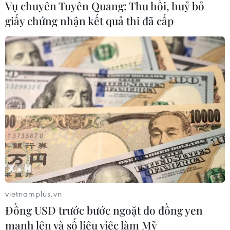
Vụ chuyên Tuyên Quang: Thu hồi, huỷ bỏ
giấy chứng nhận kết quả thi đã cấp
CƠ QUAN CHỦ QUẢN: THÔNG TẤN XÃ VIỆT NAM
Tổng Biên tập: TRẦN TIẾN DUẨN
Phó Tổng Biên tập: NGUYỄN THỊ TÁM, KHÚC THANH
THỦY
Sở hữu trí tuệ
Quy định sử dụng
RSS
Hỗ trợ
Ngôn ngữ
TTXVN
Dịch vụ tin
Quảng cáo
vietnamplus.vn
Liên hệ
Đồng USD trước bước ngoặt do đồng yen
mạnh lên và số liệu việc làm Mỹ