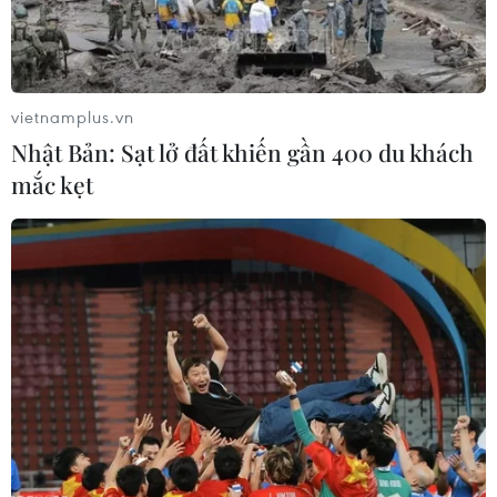
lãnh thổ Palestine và áp dụng luật Israel tại các khu vực
này.
vietnamplus.vn
Nhật Bản: Sạt lở đất khiến gần 400 du khách
mắc kẹt