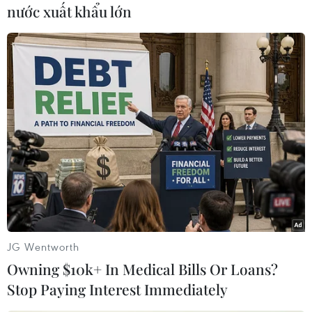
nước xuất khẩu lớn
(TTXVN/Vietnam+)
JG Wentworth
Owning $10k+ In Medical Bills Or Loans?
#Israel
#Dải Gaza
#Khu định cư
Stop Paying Interest Immediately
#Tăng cường an ninh
#Xung đột đẫm máu