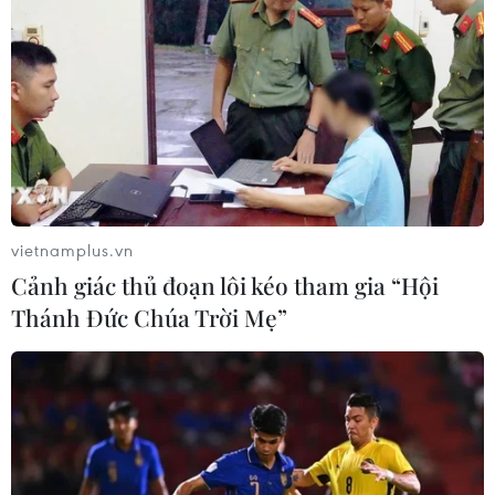
vietnamplus.vn
Cảnh giác thủ đoạn lôi kéo tham gia “Hội
Thánh Đức Chúa Trời Mẹ”
TIN CÙNG CHUYÊN MỤC
Tổng thống Iran nhấn mạnh Tehran
sẽ không bị ép buộc phải đầu hàng
08/08/2026 11:51