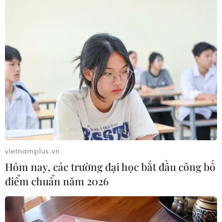
#Phong trào Hamas
#Kinh tế cộng đồng
Israel
Theo dõi VietnamPlus
TIN LIÊN QUAN
vietnamplus.vn
Hôm nay, các trường đại học bắt đầu công bố
điểm chuẩn năm 2026