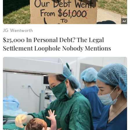
JG Wentworth
$25,000 In Personal Debt? The Legal
Settlement Loophole Nobody Mentions
Công nhân xây dựng khu định cư tại Ramat Shlomo, phía Đông
Jerusalem. (Nguồn: AFP/TTXVN)
Ngày 21/9, nội các Israel đã thông qua sáng kiến
phát triển các khu định cư trị giá 1,3 tỷ shekel
(tương đương 360 triệu USD) tại miền Nam