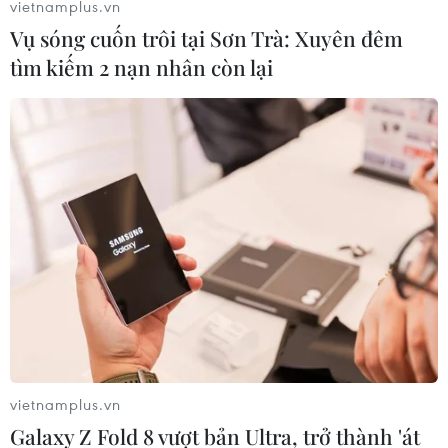
vietnamplus.vn
Vụ sóng cuốn trôi tại Sơn Trà: Xuyên đêm
tìm kiếm 2 nạn nhân còn lại
vietnamplus.vn
Galaxy Z Fold 8 vượt bản Ultra, trở thành 'át