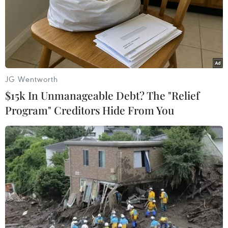
JG Wentworth
$15k In Unmanageable Debt? The "Relief
Program" Creditors Hide From You
Israel bác bỏ dự luật sáp nhập khu định cư
ở Bờ Tây
10/02/2014 04:03
Ủy ban Lập pháp của nội các Israel đã bác bỏ dự luật
đề xuất sáp nhập các khu định cư ở Bờ Tây nằm trên