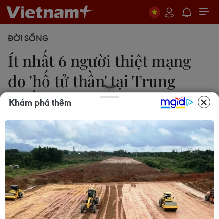
ĐỜI SỐNG
Ít nhất 6 người thiệt mạng
do 'hố tử thần' tại Trung
Quốc
Khám phá thêm
Nguyễn Hằng
14/01/2020 06:49
Vụ việc xảy ra trên một tuyến đường ở thành phố
Tây Ninh, thuộc tỉnh Thanh Hải. Phần đường sụt lún
có diện tích khoảng 80m2 khiến một xe buýt và
một số người đi bộ rơi xuống hố sụt.