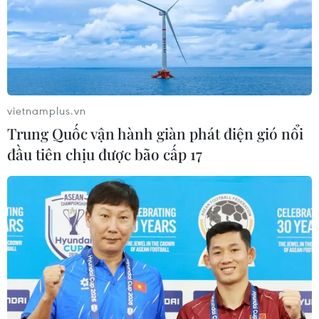
vietnamplus.vn
Trung Quốc vận hành giàn phát điện gió nổi
đầu tiên chịu được bão cấp 17
Hà Nội: Những hố 'tử thần' ở Mỹ
Đức gây lo ngại cho người dân
24/09/2019 07:54
Hiện tượng sụt đất gây đổ nhà cửa, lún nứt đường giao
thông được ghi nhận ngày một nhiều trên địa bàn
huyện Mỹ Đức (Hà Nội), gây lo ngại cho người dân và