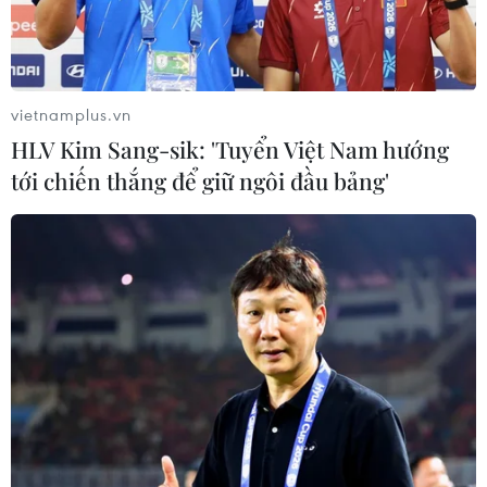
chính quyền địa phương.
vietnamplus.vn
HLV Kim Sang-sik: 'Tuyển Việt Nam hướng
tới chiến thắng để giữ ngôi đầu bảng'
'Hố tử thần' gây đổ nhà cửa khiến người
dân Mỹ Đức hoang mang
24/09/2019 12:53