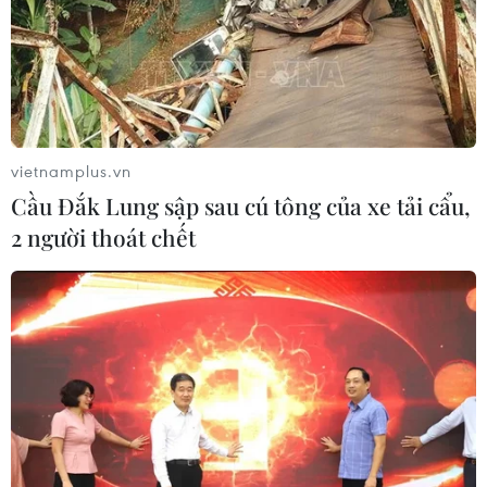
04/08/2026 14:10
Hàn Quốc ban hành cảnh báo nắng
nóng cao nhất tại thủ đô Seoul
vietnamplus.vn
04/08/2026 12:37
Cầu Đắk Lung sập sau cú tông của xe tải cẩu,
2 người thoát chết
Trung Quốc duy trì cảnh báo mưa
lớn và dông mạnh
04/08/2026 11:59
“Tỏa sáng Nghị lực Việt” 2026 đồng
hành cùng thanh niên khuyết tật