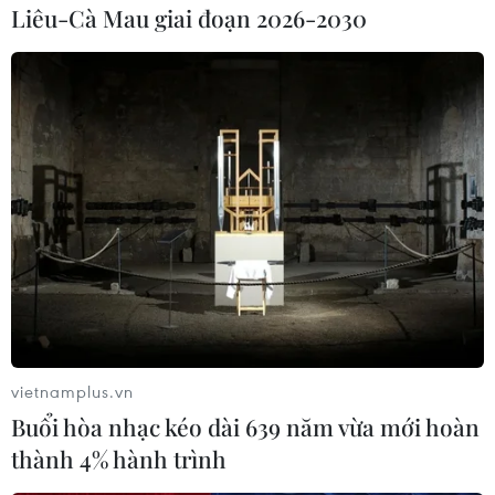
Liêu-Cà Mau giai đoạn 2026-2030
#Trung Quốc
#Hố tử thần
#Rơi xuống hố sụt
vietnamplus.vn
#Mất tích
#Thiệt mạng
Trung Quốc
Buổi hòa nhạc kéo dài 639 năm vừa mới hoàn
thành 4% hành trình