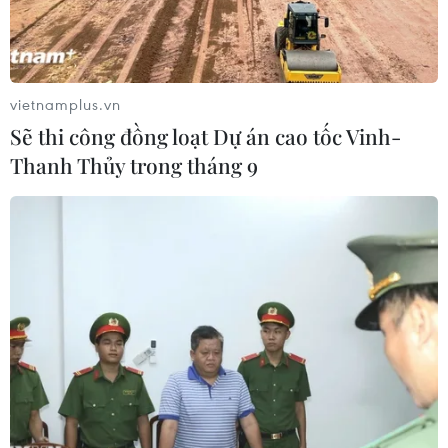
vietnamplus.vn
Sẽ thi công đồng loạt Dự án cao tốc Vinh-
Thanh Thủy trong tháng 9
'Hố tử thần' tại tỉnh Thanh Hải. (Nguồn: thestandard)
Nhà chức trách Trung Quốc cho biết ít nhất 6
người đã thiệt mạng và 16 người bị thương
trong khi 10 người mất tích do một đoạn đường