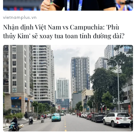
Nguyên nhân chủ yếu gây sụt đất, tạo ra các "hố tử
thần" ở huyện Mỹ Đức, Hà Nội là do sự chênh lệch mực
vietnamplus.vn
nước giữa hang động caster ở tầng dưới khoảng 35-
Nhận định Việt Nam vs Campuchia: 'Phù
40m với tầng đá vôi.
thủy Kim' sẽ xoay tua toan tính đường dài?