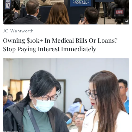
JG Wentworth
Owning $10k+ In Medical Bills Or Loans?
Stop Paying Interest Immediately
Những người nhập cư được hải quân Italy cứu trên biển. Ảnh
minh họa. (Nguồn: AFP/TTXVN)
Hải quân Italy đã cứu 200 người nhập cư trái
phép lênh đênh trên một chiếc thuyền đang
thực hiện hành trình vượt Địa Trung Hải vào
châu Âu. Trong số những người được cứu có
nhiều phụ nữ và trẻ em.
Theo thông báo ngày 11/1, hải quân Italy đã