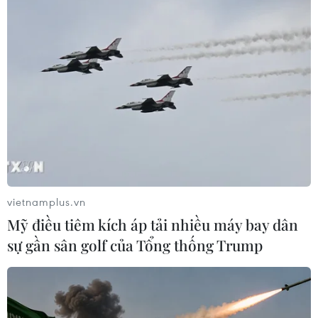
Trung Quốc nâng mức ứng phó khẩn
cấp với bão Dolphin
08/08/2026 07:10
Đà Nẵng: Sóng cuốn 4 người tại Mũi
Nghê, 3 người mất tích
08/08/2026 06:02
vietnamplus.vn
Mỹ điều tiêm kích áp tải nhiều máy bay dân
Xem thêm
sự gần sân golf của Tổng thống Trump