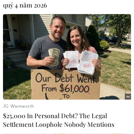
quý 4 năm 2026
#Người nhập cư
#Hải quân Italy
#Địa Trung Hải
#Tàu chiến
#Máy bay
Italy
Theo dõi VietnamPlus
JG Wentworth
$25,000 In Personal Debt? The Legal
Settlement Loophole Nobody Mentions