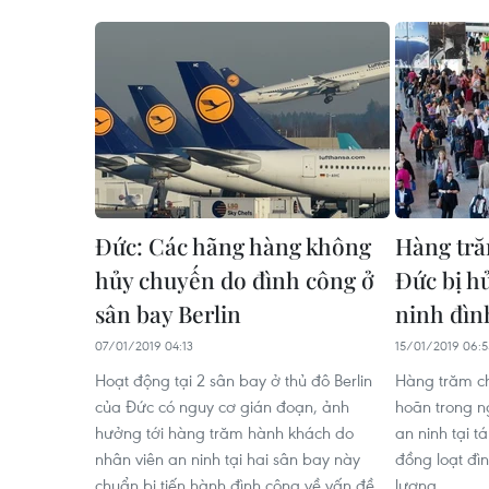
Đức: Các hãng hàng không
Hàng tră
hủy chuyến do đình công ở
Đức bị h
sân bay Berlin
ninh đìn
07/01/2019 04:13
15/01/2019 06:5
Hoạt động tại 2 sân bay ở thủ đô Berlin
Hàng trăm ch
của Đức có nguy cơ gián đoạn, ảnh
hoãn trong n
hưởng tới hàng trăm hành khách do
an ninh tại 
nhân viên an ninh tại hai sân bay này
đồng loạt đì
chuẩn bị tiến hành đình công về vấn đề
lương.