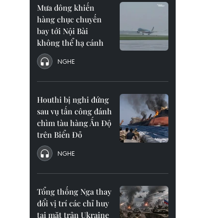
Mưa dông khiến
hàng chục chuyến
bay tới Nội Bài
không thể hạ cánh
NGHE
Houthi bị nghi đứng
sau vụ tấn công đánh
chìm tàu hàng Ấn Độ
trên Biển Đỏ
NGHE
Tổng thống Nga thay
đổi vị trí các chỉ huy
tại mặt trận Ukraine