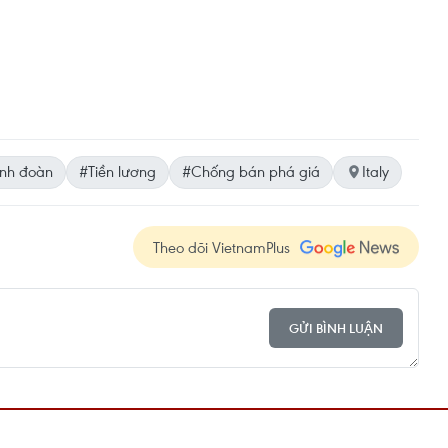
ành đoàn
#Tiền lương
#Chống bán phá giá
Italy
Theo dõi VietnamPlus
GỬI BÌNH LUẬN