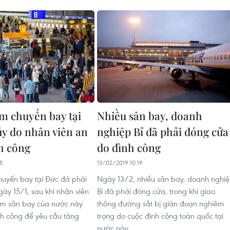
m chuyến bay tại
Nhiều sân bay, doanh
ủy do nhân viên an
nghiệp Bỉ đã phải đóng cửa
h công
do đình công
5
13/02/2019 10:19
uyến bay tại Đức đã phải
Ngày 13/2, nhiều sân bay, doanh nghi
gày 15/1, sau khi nhân viên
Bỉ đã phải đóng cửa, trong khi giao
tám sân bay của nước này
thông đường sắt bị gián đoạn nghiêm
nh công để yêu cầu tăng
trọng do cuộc đình công toàn quốc tại
nước này.