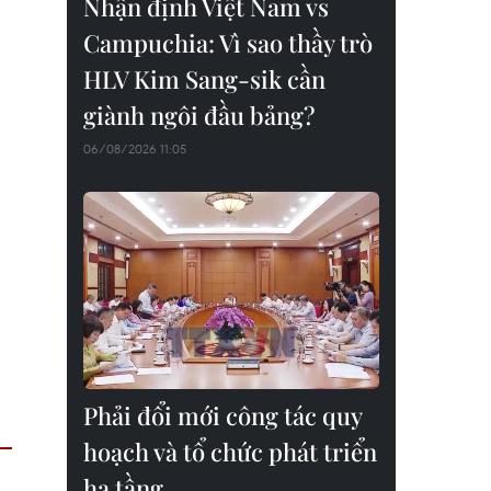
Nhận định Việt Nam vs
Campuchia: Vì sao thầy trò
HLV Kim Sang-sik cần
giành ngôi đầu bảng?
06/08/2026 11:05
Phải đổi mới công tác quy
hoạch và tổ chức phát triển
hạ tầng