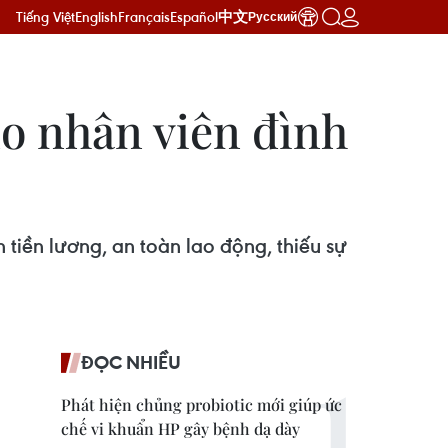
Tiếng Việt
English
Français
Español
中文
Русский
do nhân viên đình
tiền lương, an toàn lao động, thiếu sự
ĐỌC NHIỀU
Phát hiện chủng probiotic mới giúp ức
chế vi khuẩn HP gây bệnh dạ dày