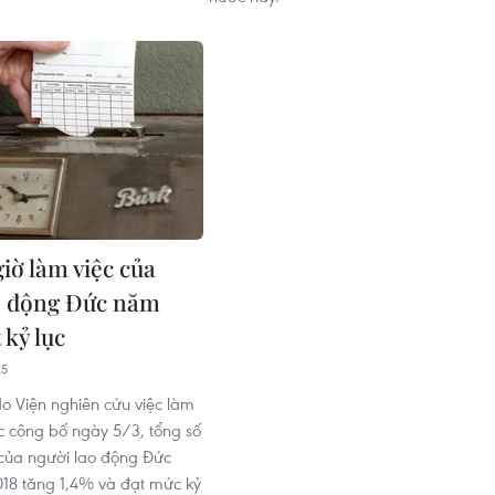
iờ làm việc của
o động Đức năm
 kỷ lục
25
do Viện nghiên cứu việc làm
c công bố ngày 5/3, tổng số
 của người lao động Đức
18 tăng 1,4% và đạt mức kỷ