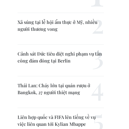
Xả súng tại lễ hội ẩm thực ở Mỹ, nhiều
người thương vong
Cảnh sát Đức tiêu diệt nghi phạm vụ tấn
công đám đông tại Berlin
Thái Lan: Cháy lớn tại quán rượu ở
Bangkok, 27 người thiệt mạng
Liên hợp quốc và FIFA lên tiếng về vụ
việc liên quan tới Kylian Mbappe