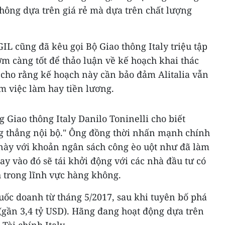
hông dựa trên giá rẻ mà dựa trên chất lượng
IL cũng đã kêu gọi Bộ Giao thông Italy triệu tập
ớm càng tốt để thảo luận về kế hoạch khai thác
L cho rằng kế hoạch này cần bảo đảm Alitalia vẫn
m việc làm hay tiền lương.
ng Giao thông Italy Danilo Toninelli cho biết
ng thẳng nội bộ." Ông đồng thời nhấn mạnh chính
này với khoản ngân sách công èo uột như đã làm
y vào đó sẽ tái khởi động với các nhà đầu tư có
 trong lĩnh vực hàng không.
quốc doanh từ tháng 5/2017, sau khi tuyên bố phá
(gần 3,4 tỷ USD). Hãng đang hoạt động dựa trên