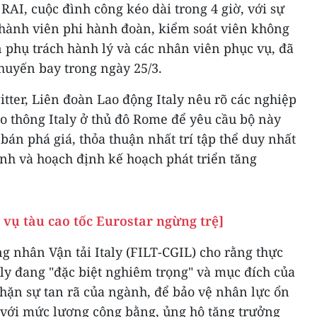
RAI, cuộc đình công kéo dài trong 4 giờ, với sự
thành viên phi hành đoàn, kiểm soát viên không
ên phụ trách hành lý và các nhân viên phục vụ, đã
chuyến bay trong ngày 25/3.
tter, Liên đoàn Lao động Italy nêu rõ các nghiệp
ao thông Italy ở thủ đô Rome để yêu cầu bộ này
bán phá giá, thỏa thuận nhất trí tập thể duy nhất
nh và hoạch định kế hoạch phát triển tăng
 vụ tàu cao tốc Eurostar ngừng trệ]
g nhân Vận tải Italy (FILT-CGIL) cho rằng thực
ly đang "đặc biệt nghiêm trọng" và mục đích của
hặn sự tan rã của ngành, để bảo vệ nhân lực ổn
rị với mức lương công bằng, ủng hộ tăng trưởng