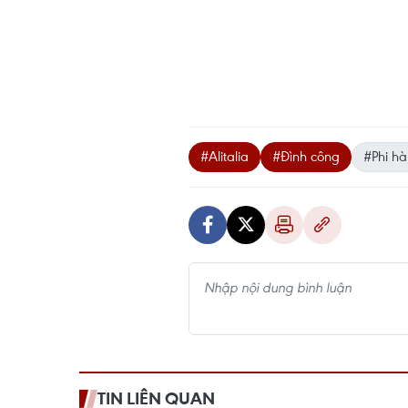
#Alitalia
#Đình công
#Phi h
TIN LIÊN QUAN