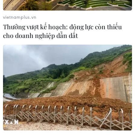
vietnamplus.vn
Thưởng vượt kế hoạch: động lực còn thiếu
cho doanh nghiệp dẫn dắt
Đội tuyển Việt Nam nhận
Tuyển thủ Indonesia cúi
thưởng 2 tỷ đồng sau
đầu thành khẩn xin lỗi
thắng lợi trước
người hâm mộ xứ vạn
Indonesia
đảo