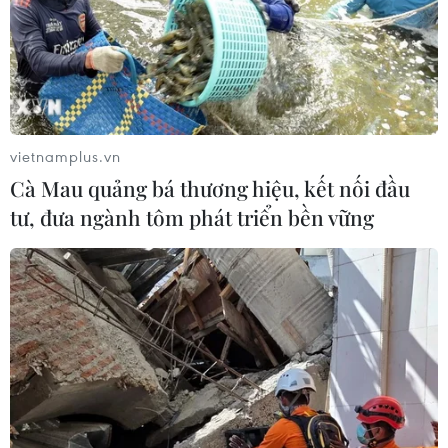
vietnamplus.vn
Cà Mau quảng bá thương hiệu, kết nối đầu
tư, đưa ngành tôm phát triển bền vững
ASEAN Cup 2026: Đội
Lịch thi đấu ASEAN Cup
tuyển Việt Nam sẵn sàng
2026 ngày 3/8: Việt Nam
cho đại chiến ở "chảo
quyết đấu Indonesia