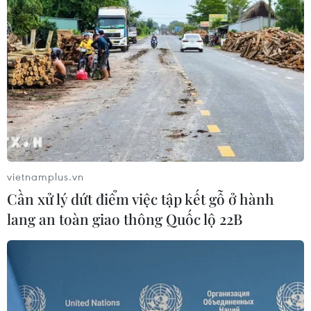
thách lớn trong ngày tái
Campuchia: Vì sao thầy
xuất V-League 2026/27
trò HLV Kim Sang-sik
cần giành ngôi đầu
bảng?
vietnamplus.vn
Cần xử lý dứt điểm việc tập kết gỗ ở hành
lang an toàn giao thông Quốc lộ 22B