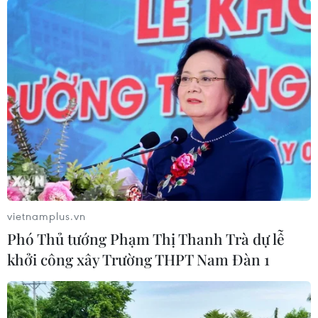
ngôi đầu, Thái Lan vẫn
hướng đến ngôi đầu
có thể bị loại
vietnamplus.vn
Phó Thủ tướng Phạm Thị Thanh Trà dự lễ
khởi công xây Trường THPT Nam Đàn 1
Công Phượng gặp thử
Nhận định Việt Nam vs