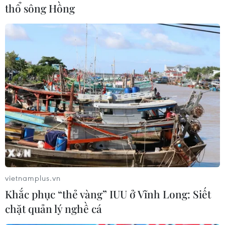
thổ sông Hồng
vietnamplus.vn
Khắc phục “thẻ vàng” IUU ở Vĩnh Long: Siết
Cục diện ASEAN Cup:
Lịch thi đấu ASEAN Cup
chặt quản lý nghề cá
Việt Nam quyết giành
2026 ngày 7/8: Việt Nam