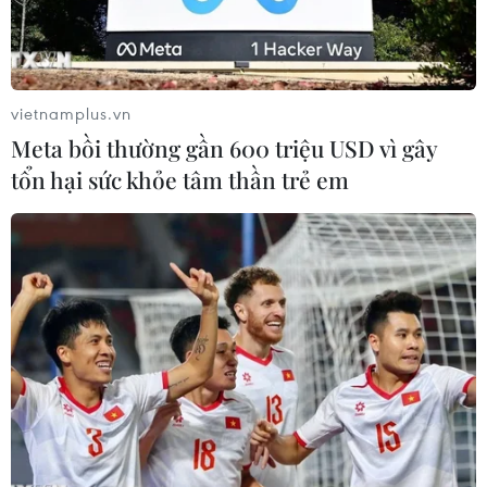
Play
vietnamplus.vn
Meta bồi thường gần 600 triệu USD vì gây
Video
tổn hại sức khỏe tâm thần trẻ em