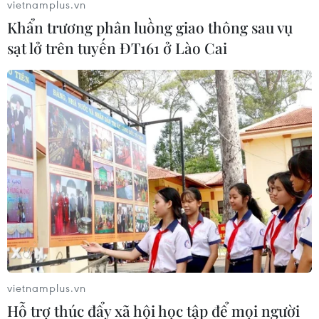
vietnamplus.vn
Khẩn trương phân luồng giao thông sau vụ
sạt lở trên tuyến ĐT161 ở Lào Cai
ASEAN Cup 2026: "Chìa
ASEAN Cup 2026: Đội
khóa" giúp tuyển Việt
tuyển Việt Nam tạo "cơn
Nam quật ngã Indonesia
địa chấn" trên truyền
thông khu vực
vietnamplus.vn
Hỗ trợ thúc đẩy xã hội học tập để mọi người