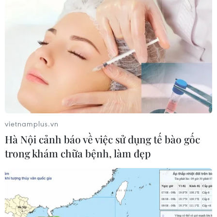
vietnamplus.vn
Đội tuyển Việt Nam đặt
ASEAN Cup 2026:
Hà Nội cảnh báo về việc sử dụng tế bào gốc
mục tiêu 3 điểm, cảnh
Indonesia tổn thất lực
trong khám chữa bệnh, làm đẹp
báo Indonesia trước giờ
lượng trước trận quyết
G
đấu tuyển Việt Nam