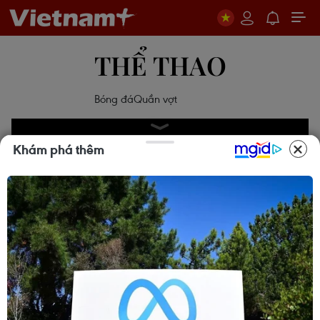
THỂ THAO
Bóng đá
Quần vợt
Khám phá thêm