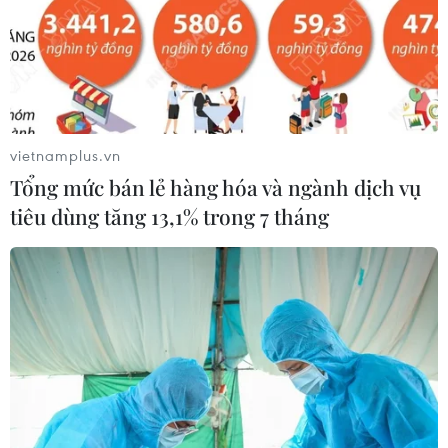
Chủ tịch Liên đoàn Bóng
Futsal Việt Nam bất bại
đá thế giới chịu sức ép
sau trận hòa khó tin
chưa từng có
trước chủ nhà Thái Lan
vietnamplus.vn
Tổng mức bán lẻ hàng hóa và ngành dịch vụ
tiêu dùng tăng 13,1% trong 7 tháng