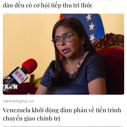
dân đều có cơ hội tiếp thu tri thức
Báo chí Đông Nam Á
'Hủy diệt' Indonesia 3-0,
"dậy sóng" vì tuyển Việt
tuyển Việt Nam khẳng
Nam, chỉ ra lý do
định vị thế nhà vô địch
Indonesia thua đau
ASEAN Cup
vietnamplus.vn
Venezuela khởi động đàm phán về tiến trình
chuyển giao chính trị