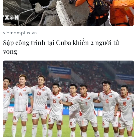
lửa" Pakansari
vietnamplus.vn
Sập công trình tại Cuba khiến 2 người tử
vong
Nhận định Việt Nam vs
Đội tuyển Futsal Việt