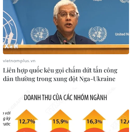
Nhận định Việt Nam vs
HLV Kim Sang-sik:
Campuchia: 'Phù thủy
'Tuyển Việt Nam hướng
Kim' sẽ xoay tua toan
tới chiến thắng để giữ
tính đường dài?
ngôi đầu bảng'
vietnamplus.vn
Liên hợp quốc kêu gọi chấm dứt tấn công
dân thường trong xung đột Nga-Ukraine