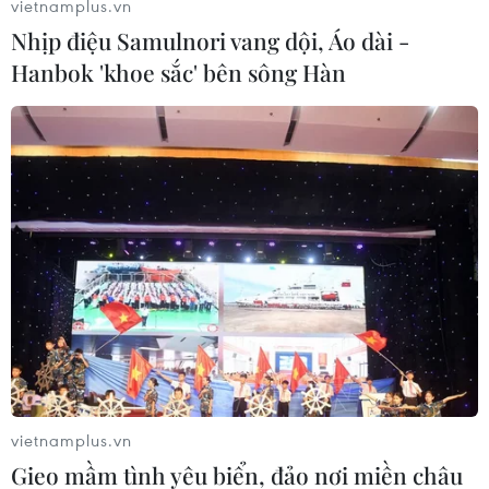
vietnamplus.vn
Nhịp điệu Samulnori vang dội, Áo dài -
Hanbok 'khoe sắc' bên sông Hàn
#Kai Havertz
#Đội tuyển Đức
#EURO 2024
Đức
vietnamplus.vn
Gieo mầm tình yêu biển, đảo nơi miền châu