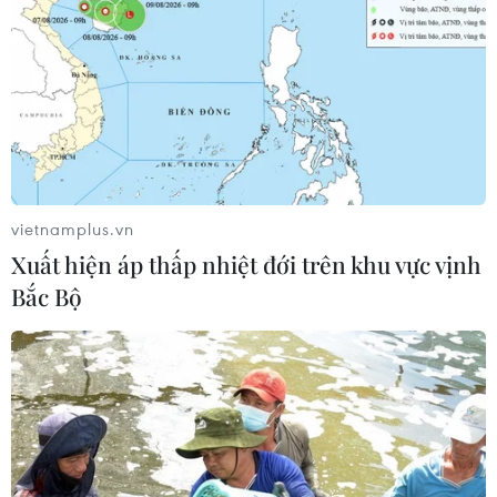
vietnamplus.vn
Xuất hiện áp thấp nhiệt đới trên khu vực vịnh
Bắc Bộ
Làn sóng phản đối lan
Nhận định Campuchia
khắp châu Âu, FIFA đối
vs Timor Leste: Trận
diện yêu cầu cải tổ
chiến vì 3 điểm danh dự
cho "Các chiến binh
Angkor"