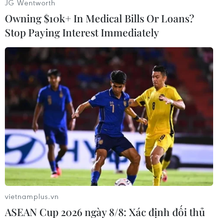
JG Wentworth
Owning $10k+ In Medical Bills Or Loans?
Stop Paying Interest Immediately
#Bắc Giang
#Cờ vua
#Vận động viên
#Thi đấu
Bắc Giang
Bắc Ninh
vietnamplus.vn
ASEAN Cup 2026 ngày 8/8: Xác định đối thủ