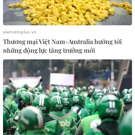
Lịch thi đấu ASEAN Cup 2026 ngày
7/8: Việt Nam hướng đến ngôi đầu
07/08/2026 00:07
vietnamplus.vn
Thương mại Việt Nam-Australia hướng tới
những động lực tăng trưởng mới
Hà Nội lần đầu tổ chức
Festival Võ thuật quốc tế tại Hoàng
Thành Thăng Long
06/08/2026 23:03
Công Phượng gặp thử thách lớn
trong ngày tái xuất V-League 2026/27
06/08/2026 11:49