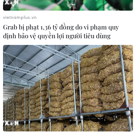
Nhận định Việt Nam vs
Campuchia: Vì sao thầy trò HLV Kim
vietnamplus.vn
Sang-sik cần giành ngôi đầu bảng?
Grab bị phạt 1,36 tỷ đồng do vi phạm quy
06/08/2026 11:05
định bảo vệ quyền lợi người tiêu dùng
Nhận định Việt Nam vs Campuchia:
'Phù thủy Kim' sẽ xoay tua toan tính
đường dài?
06/08/2026 08:25
HLV Kim Sang-sik: 'Tuyển Việt Nam
hướng tới chiến thắng để giữ ngôi
đầu bảng'
06/08/2026 07:25