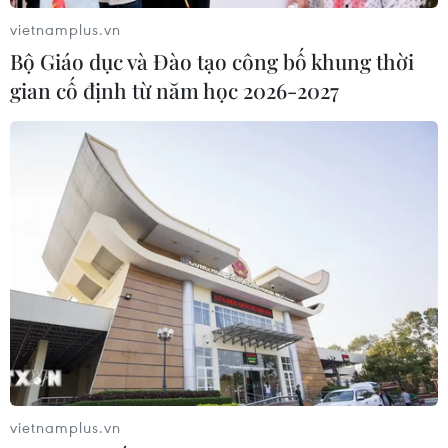
vietnamplus.vn
Liên kết "ba nhà": Động lực thúc đẩy
Bộ Giáo dục và Đào tạo công bố khung thời
đổi mới sáng tạo và nâng cao chất
gian cố định từ năm học 2026-2027
lượng FDI
07/08/2026 05:48
BSR phối trộn thành công dầu Diesel
sinh học B5 và B10
07/08/2026 05:02
Cà Mau quảng bá thương hiệu, kết
nối đầu tư, đưa ngành tôm phát triển
bền vững
07/08/2026 03:04
vietnamplus.vn