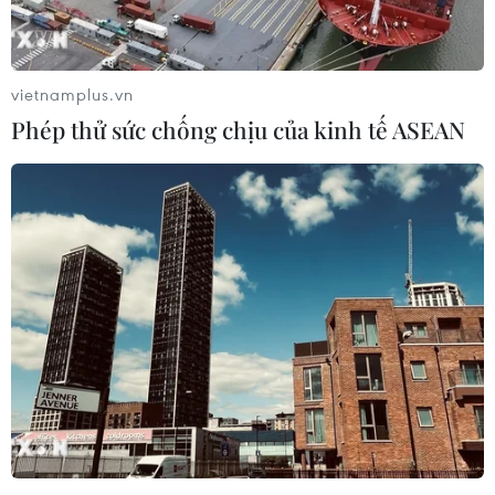
vietnamplus.vn
Phép thử sức chống chịu của kinh tế ASEAN
5 nguyên tắc theo hướng
dẫn của WHO trong chế biến thực phẩm
17/08/2019 04:08
Tổ chức Y tế thế giới (WHO) chỉ ra 5 nguyên tắc trong
chế biến để thực phẩm an toàn hơn. Đây là những
nguyên tắc rất dễ nhớ và đơn giản trong thực hành.