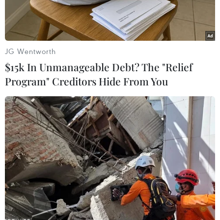
ngoài.
JG Wentworth
$15k In Unmanageable Debt? The "Relief
Program" Creditors Hide From You
Sản phẩm gạo Việt Nam được giới thiệu đa dạng chủng loại tại
triển lãm. (Ảnh: Mỹ Phương/TTXVN)
Sáng 13/11, Bộ Công Thương đã khai mạc Triển
lãm quốc tế công nghiệp thực phẩm Việt Nam