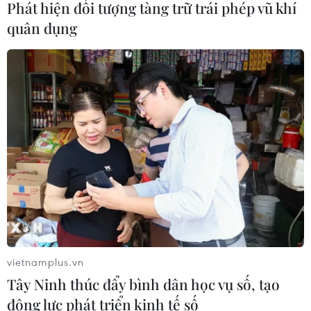
Phát hiện đối tượng tàng trữ trái phép vũ khí
Giá vàng trong nước giảm nhẹ,
quân dụng
thương hiệu SJC lùi về ngưỡng 142,2
triệu đồng
07/08/2026 02:21
Kho dự trữ khí đốt của EU còn chưa
đầy 60% ngay trước mùa Đông
07/08/2026 01:50
Phòng vệ thương mại và bài học
"chuẩn bị kỹ-thắng lớn" của doanh
nghiệp Việt
vietnamplus.vn
Tây Ninh thúc đẩy bình dân học vụ số, tạo
07/08/2026 01:14
động lực phát triển kinh tế số