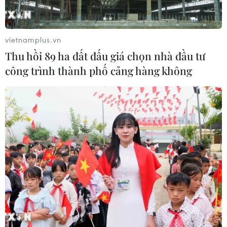
Để trái sầu riêng đáp ứng yêu cầu
vietnamplus.vn
xuất khẩu bền vững
Thu hồi 89 ha đất đấu giá chọn nhà đầu tư
07/08/2026 07:34
công trình thành phố cảng hàng không
Tây Ninh thúc đẩy bình dân học vụ
số, tạo động lực phát triển kinh tế số
07/08/2026 07:17
Hàn Quốc đầu tư xây “Thung lũng
K-Vietnam” gắn với hậu duệ dòng họ
Lý
07/08/2026 06:30