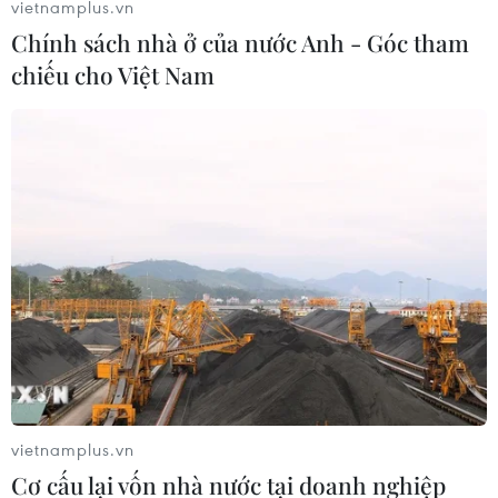
vietnamplus.vn
Chính sách nhà ở của nước Anh - Góc tham
chiếu cho Việt Nam
Kết nối doanh nghiệp Việt-Nhật trong
lĩnh vực thủy sản, thực phẩm
vietnamplus.vn
13/09/2019 11:33
Cơ cấu lại vốn nhà nước tại doanh nghiệp