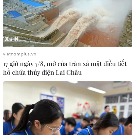
đồng/lít
06/08/2026 08:07
Xem thêm
vietnamplus.vn
17 giờ ngày 7/8, mở cửa tràn xả mặt điều tiết
hồ chứa thủy điện Lai Châu
CƠ QUAN CHỦ QUẢN: THÔNG TẤN XÃ VIỆT NAM
Tổng Biên tập: TRẦN TIẾN DUẨN
Phó Tổng Biên tập: NGUYỄN THỊ TÁM, KHÚC THANH
THỦY
Sở hữu trí tuệ
Quy định sử dụng