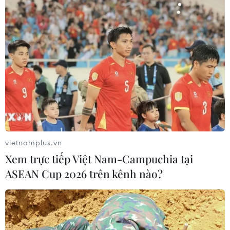
TIN CÙNG CHUYÊN MỤC
vietnamplus.vn
Chuyên gia quốc tế đánh giá tích cực
Xem trực tiếp Việt Nam-Campuchia tại
về tiền đồng của Việt Nam
ASEAN Cup 2026 trên kênh nào?
07/08/2026 12:46
Phép thử sức chống chịu của kinh tế