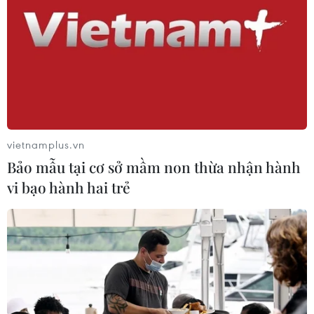
vietnamplus.vn
Việt Nam là thị trường thực phẩm đồ uống
Bảo mẫu tại cơ sở mầm non thừa nhận hành
tiềm năng nhất khu vực
vi bạo hành hai trẻ
08/11/2019 08:53
Việt Nam có lượng sản phẩm nông nghiệp và nguồn
nguyên liệu thô dồi dào, rất thuận lợi cho việc cung ứng
nguyên liệu cho hoạt động sản xuất, chế biến thực
phẩm, đồ uống.