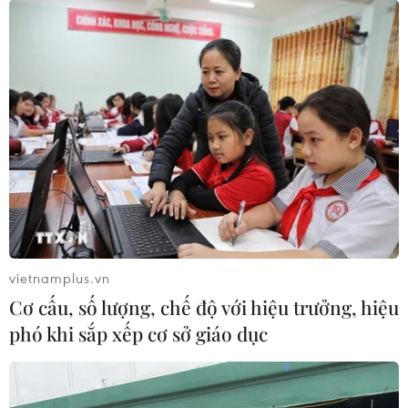
Bánh mì Việt Nam - món ăn vặt hảo hạng
mê hoặc cả thế giới
29/10/2019 07:33
Đầu bếp trưởng Theign Yie Phan của Hong Kong khi
thưởng thức bánh mì Việt Nam đã phải thốt lên, đây
thực sự là một "món ăn vặt hảo hạng, ăn hoài không
chán."
vietnamplus.vn
Cơ cấu, số lượng, chế độ với hiệu trưởng, hiệu
phó khi sắp xếp cơ sở giáo dục