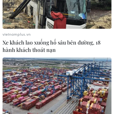
#Bộ Công Thương
#Công nghiệp thực phẩm
#Vietnam Foodexpo 2019
#Xúc tiến thương mại
vietnamplus.vn
Tp. Hồ Chí Minh
Xe khách lao xuống hố sâu bên đường, 18
hành khách thoát nạn
Theo dõi VietnamPlus
TIN LIÊN QUAN