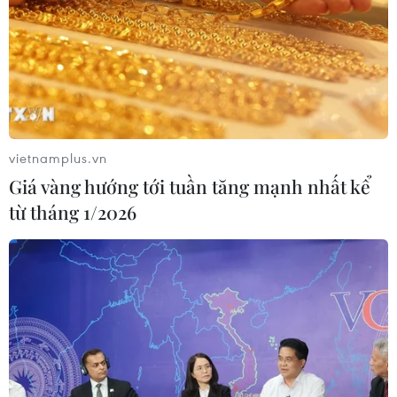
07/08/2026 11:18
Có 50 cơ sở kiểm nghiệm được GACC
chấp nhận phục vụ xuất khẩu mít,
sầu riêng
vietnamplus.vn
07/08/2026 10:27
Giá vàng hướng tới tuần tăng mạnh nhất kể
từ tháng 1/2026
Giá dầu tăng trước những lo ngại về
kế hoạch mở lại Eo biển Hormuz
07/08/2026 08:58
Nhà đầu tư Anh đề xuất siêu dự án Tổ
hợp cảng biển 18 tỷ USD tại Quảng
Ninh