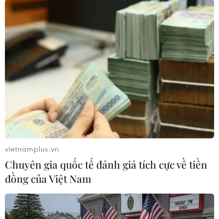
do (FTA) mở ra nhiều cơ hội cho doanh nghiệp
xuất khẩu Việt Nam ngay tại thị trường nội địa
lẫn quốc tế. Tuy nhiên, thị trường thương mại
tự do đòi hỏi doanh nghiệp phải tăng năng lực
cạnh tranh, cải thiện sản phẩm đạt tiêu chuẩn
quốc tế và chủ động vượt qua những rào cản hội
nhập.
"Vietnam Foodexpo 2019 không chỉ mang lại cơ
hội cho doanh nghiệp quảng bá sản phẩm,
thương hiệu mà còn tạo điều kiện kết nối giao
vietnamplus.vn
thương với doanh nghiệp trong và ngoài nước.
Chuyên gia quốc tế đánh giá tích cực về tiền
Cùng với đó, cộng đồng doanh nghiệp có thể
đồng của Việt Nam
nắm bắt được nhu cầu người tiêu dùng, người
mua; khảo sát thị trường, tìm kiếm đối tác...
nhằm thúc đẩy hoạt động xuất khẩu nông sản,