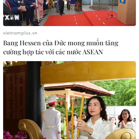
#Việt Nam-Trung Quốc
#Chuyến tàu liên vận quốc tế
#Vận chuyển hàng nông sản
#Xuất khẩu
vietnamplus.vn
Bình Dương
Tp. Hồ Chí Minh
Trung Quốc
Bang Hessen của Đức mong muốn tăng
cường hợp tác với các nước ASEAN
Theo dõi VietnamPlus
TIN LIÊN QUAN