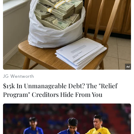
và trở thành ga hàng hóa đầu mối lớn trong
nhất hệ thống các ga đường sắt Việt Nam.
Ra mắt đoàn tàu liên vận
quốc tế từ ga Sóng Thần đi
Trung Quốc
Đoàn tàu gồm 19 toa, vận chuyển
tinh bột sắn với khối lượng
JG Wentworth
khoảng 500 tấn, xuất phát tại ga
$15k In Unmanageable Debt? The "Relief
Sóng Thần và dự kiến đến Phổ
Điền, Trịnh Châu (tỉnh Hà Nam,
Program" Creditors Hide From You
Trung Quốc) vào ngày 5/10.
Sau khi cơ sở hạ tầng phục vụ hoạt động
logistics được hoàn thiện và đáp ứng đủ yêu