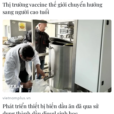
Thị trường vaccine thế giới chuyển hướng
Đoàn tàu gồm từ 20-21 xe Mc chở các container lạnh
sang người cao tuổi
loại 40 feet dùng để bảo quản hoa quả, nông sản, hải
sản tươi sống và 1 xe phát điện với tổng trọng lượng
đoàn tàu lên đến 900 tấn hàng hóa.
vietnamplus.vn
Phát triển thiết bị biến dầu ăn đã qua sử
dụng thành dầu diesel sinh học