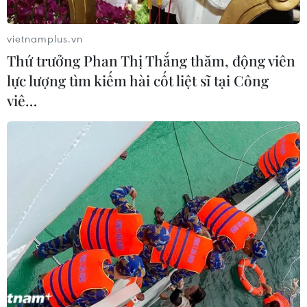
vietnamplus.vn
Thứ trưởng Phan Thị Thắng thăm, động viên
lực lượng tìm kiếm hài cốt liệt sĩ tại Công
viê…
Bình Dương: VNR đề xuất đầu tư 180 tỷ
đồng nâng cấp ga Sóng Thần
27/08/2023 06:09
Tổng công ty Đường sắt Việt Nam đề xuất Bộ Giao
thông Vận tải tiếp tục lập dự án đầu tư giai đoạn 2,
mức đầu tư khái toán gần 180 tỷ đồng, vốn đầu tư công