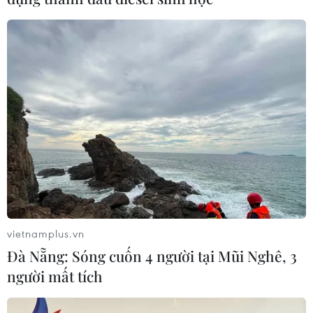
Chuẩn bị chuyến tàu hàng hóa từ Ga Sóng
Thần xuất khẩu sang Trung Quốc
12/07/2023 09:24
Dự kiến vào tháng Chín tới, tỉnh Bình Dương sẽ tổ chức
chuyến tàu chở hàng hóa từ Ga Sóng Thần (thành phố
Dĩ An, tỉnh Bình Dương) đến Ga Đồng Đăng (tỉnh Lạng
Sơn) để xuất khẩu sang Trung Quốc.
vietnamplus.vn
Đà Nẵng: Sóng cuốn 4 người tại Mũi Nghê, 3
người mất tích