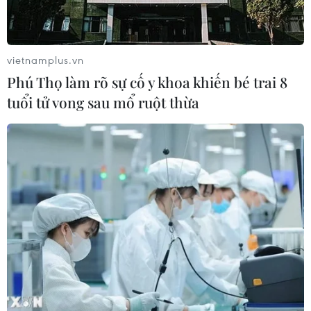
vietnamplus.vn
Phú Thọ làm rõ sự cố y khoa khiến bé trai 8
tuổi tử vong sau mổ ruột thừa