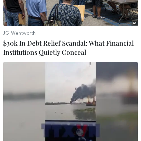
liên vận quốc tế đi Trung Quốc.
JG Wentworth
$30k In Debt Relief Scandal: What Financial
Institutions Quietly Conceal
Chuyến tàu liên vận quốc tế vận chuyển hàng nông sản xuất
khẩu từ Sóng Thần, Bình Dương, Việt Nam đến Trịnh Châu, Hà
Nam, Trung Quốc. (Ảnh: Huyền Trang/TTXVN)