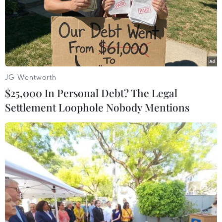
đường sắt liên vận quốc tế Việt-Trung để tăng
lượng hàng hóa nông, lâm, thủy sản vận chuyển
qua đường sắt nhằm giảm thiểu tình trạng ùn ứ,
ách tắc đường bộ qua cửa khẩu biên giới./.
(TTXVN/Vietnam+)
JG Wentworth
$25,000 In Personal Debt? The Legal
Settlement Loophole Nobody Mentions