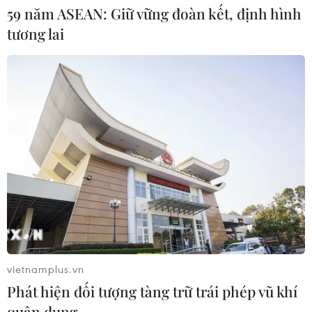
59 năm ASEAN: Giữ vững đoàn kết, định hình
tương lai
Tây Ninh thúc đẩy bình dân học vụ
số, tạo động lực phát triển kinh tế số
07/08/2026 07:17
Hàn Quốc đầu tư xây “Thung lũng
K-Vietnam” gắn với hậu duệ dòng họ
Lý
07/08/2026 06:30
Xem thêm
vietnamplus.vn
Phát hiện đối tượng tàng trữ trái phép vũ khí
quân dụng