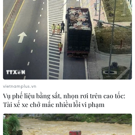
Quảng Trị quyết tâm bàn giao sớm
mặt bằng Dự án Nhà máy điện gió
LIG-Hướng Hóa 1
08/08/2026 02:33
Áp dụng "luồng xanh" cho nhà đầu
tư dự án hạ tầng công nghiệp phía
Đông Đắk Lắk
08/08/2026 01:45
vietnamplus.vn
Vụ phế liệu bằng sắt, nhọn rơi trên cao tốc:
Quốc hội thảo luận dự án Luật Dầu
Tài xế xe chở mắc nhiều lỗi vi phạm
khí (sửa đổi), bảo đảm an ninh năng
lượng
08/08/2026 01:33