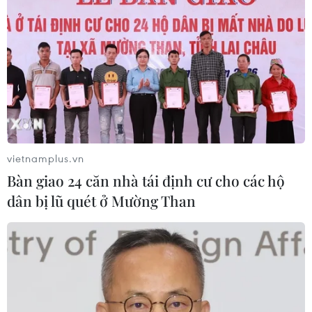
Cảnh báo lừa đảo mùa tựu trường:
Cẩn trọng với thủ đoạn giả danh, đặt
cọc
04/08/2026 14:55
Khởi tố vụ buôn bán hàng giả mạo
nhãn hiệu nổi tiếng tại Đắk Lắk
04/08/2026 14:34
vietnamplus.vn
Bàn giao 24 căn nhà tái định cư cho các hộ
dân bị lũ quét ở Mường Than
Ba tỉnh biên giới đề xuất giải pháp
tăng hiệu quả chống buôn lậu thuốc
lá
04/08/2026 14:20