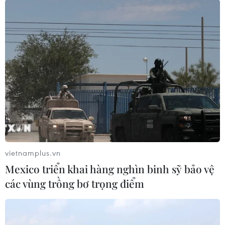
#an ninh xã hội
#chính trị
#VietnamPlus
#Vietnam
#Plus.
Theo dõi VietnamPlus
vietnamplus.vn
TIN LIÊN QUAN
Mexico triển khai hàng nghìn binh sỹ bảo vệ
các vùng trồng bơ trọng điểm