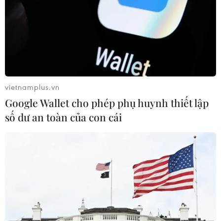
vietnamplus.vn
Google Wallet cho phép phụ huynh thiết lập
số dư an toàn của con cái
Thoái vốn Nhà nước trong 8 tháng thu về
hơn 15.800 tỷ đồng
30/08/2017 08:01
Theo Cục Tài chính doanh nghiệp, trong 8 tháng qua,
các doanh nghiệp Nhà nước đã thoái vốn được 3.713 tỷ
đồng, thu về 15.803 tỷ đồng (gồm cả các khoản thoái