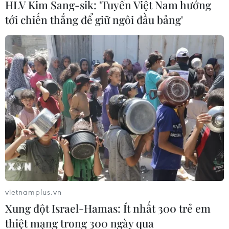
HLV Kim Sang-sik: 'Tuyển Việt Nam hướng
tới chiến thắng để giữ ngôi đầu bảng'
vietnamplus.vn
Xung đột Israel-Hamas: Ít nhất 300 trẻ em
thiệt mạng trong 300 ngày qua