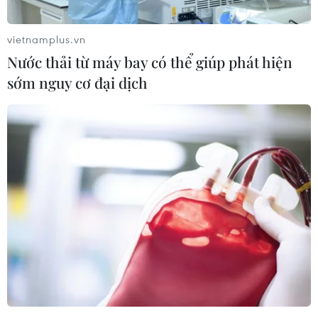
định của pháp luật đối với 5 bị can gồm Lê
Quang Thung - nguyên Chủ tịch Hội đồng thành
vietnamplus.vn
viên Tập đoàn Cao su Việt Nam; Nguyễn Thành
Nước thải từ máy bay có thể giúp phát hiện
Châu - nguyên Giám đốc Công ty Cao su Đồng
sớm nguy cơ đại dịch
Nai; Nguyễn Văn Minh - nguyên Kế toán trưởng
Công ty Cao su Đồng Nai; Nguyễn Hồng Phú -
nguyên Giám đốc Công ty Cao su Phú Riềng;
Hoàng Văn Sơn - Kế toán trưởng Công ty Cao su
Phú Riềng.
Các bị can trên cùng bị khởi tố về tội Cố ý làm
trái quy định của Nhà nước về quản lý kinh tế
gây hậu quả nghiêm trọng theo quy định tại
Điều 165 - Bộ luật Hình sự.
Sau khi Viện Kiểm sát nhân dân tối cao đã phê