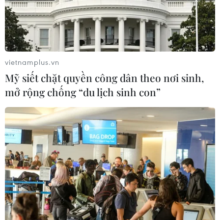
vốn năm 2016 và 8 tháng qua.
vietnamplus.vn
Mỹ siết chặt quyền công dân theo nơi sinh,
mở rộng chống “du lịch sinh con”
Kiểm tra kết quả xử lý sau thanh tra Tập
đoàn Công nghiệp Cao su