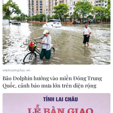
Đồng Nai phát hiện 7 cơ sở nuôi lợn
"vỗ béo" sử dụng chất cấm
05/08/2026 04:59
Triệt phá thành công hệ
thống Lương Sơn TV đánh bạc lên tới
1.500 tỷ đồng/tháng
05/08/2026 04:57
vietnamplus.vn
Bão Dolphin hướng vào miền Đông Trung
Đình chỉ chức vụ một hiệu trưởng do
Quốc, cảnh báo mưa lớn trên diện rộng
liên quan đường dây cá độ bóng đá
05/08/2026 03:25