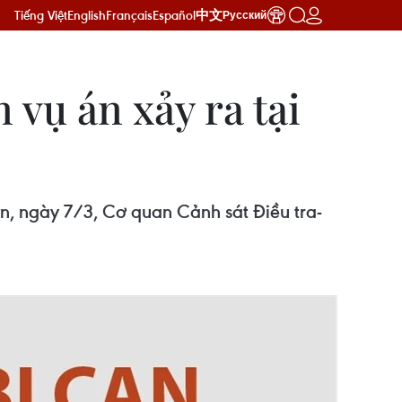
Tiếng Việt
English
Français
Español
中文
Русский
 vụ án xảy ra tại
n, ngày 7/3, Cơ quan Cảnh sát Điều tra-