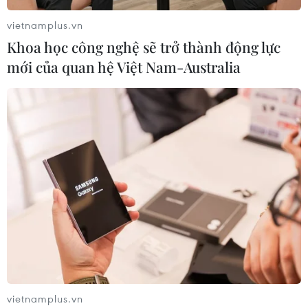
vietnamplus.vn
Khoa học công nghệ sẽ trở thành động lực
mới của quan hệ Việt Nam-Australia
Thủy điện Sơn La và Lai Châu đặt mục
tiêu sản xuất 12 tỷ kWh điện
15/01/2021 13:47
Theo báo cáo của Công ty Thủy điện Sơn La, trong năm
vietnamplus.vn
2020, tổng sản lượng điện của 2 nhà máy là 11,56 tỷ