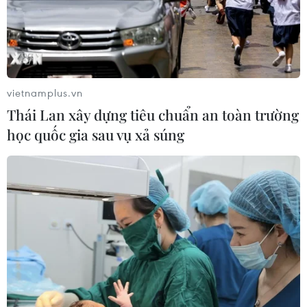
vietnamplus.vn
Tuyên án sơ thẩm vụ án sai phạm trong
Thái Lan xây dựng tiêu chuẩn an toàn trường
đền bù Dự án Thủy điện Sơn La
học quốc gia sau vụ xả súng
30/07/2019 14:22
Tòa án nhân dân tỉnh Sơn La đã tuyên án sơ thẩm, theo
đó, các bị cáo Trương Tuấn Dũng, Phan Tiến Diện, Phan
Đức Chính cùng chịu hình phạt tù 6 năm 6 tháng.