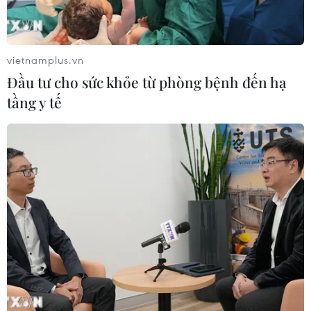
vietnamplus.vn
Đầu tư cho sức khỏe từ phòng bệnh đến hạ
tầng y tế
100 tỷ kWh - dấu mốc quan trọng của
Công ty Thủy điện Sơn La
13/10/2020 03:43
Với việc cung cấp 100 tỷ kWh qua hai nhà máy thủy
điện Sơn La và nhà máy thủy điện Lai Châu, Công ty
Thủy điện Sơn La đã đóng góp nguồn điện ổn định cho
hệ thống điện quốc gia.