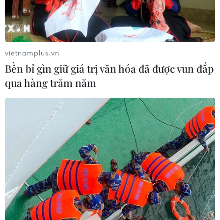
vietnamplus.vn
Bền bỉ gìn giữ giá trị văn hóa đã được vun đắp
qua hàng trăm năm
TIN CÙNG CHUYÊN MỤC
Xe tải va chạm xe máy tại Đắk Lắk
làm hai người thương vong
08/08/2026 14:58