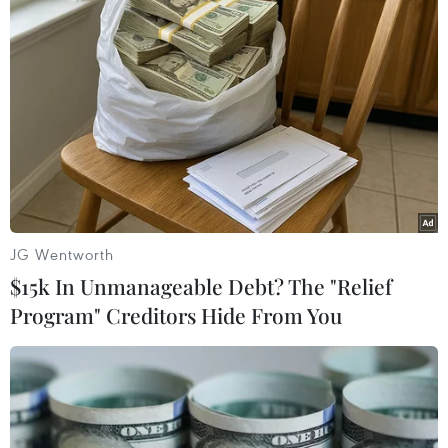
được trả lời là tuyến giao thông nội bản sẽ được
đầu tư trong giai đoạn 2 của “Đề án ổn định dân
cư, phát triển kinh tế-xã hội vùng tái định cư
thủy điện Sơn La,” nhưng đến nay vẫn chưa
được đầu tư nâng cấp.
Năm 2021, đoàn công tác của huyện, xã đã
xuống khảo sát, nhưng tuyến đường nội bản
vẫn chưa nằm trong kế hoạch thực hiện.
JG Wentworth
Bản Quỳnh Sơn, xã Cò Nòi hiện có 76 hộ dân.
$15k In Unmanageable Debt? The "Relief
Người dân đang chăm sóc gần 50ha mía, 8ha
Program" Creditors Hide From You
cây ăn quả. Bản đã có 2,5km đường nhựa nối từ
quốc lộ 6 vào bản, nhưng vẫn còn hơn 1km
đường nội bản là đường đất đã xuống cấp, xuất
hiện nhiều ổ gà, sống trâu. Các tuyến đường nội
bản thường trơn trượt khi mùa mưa đến, mùa