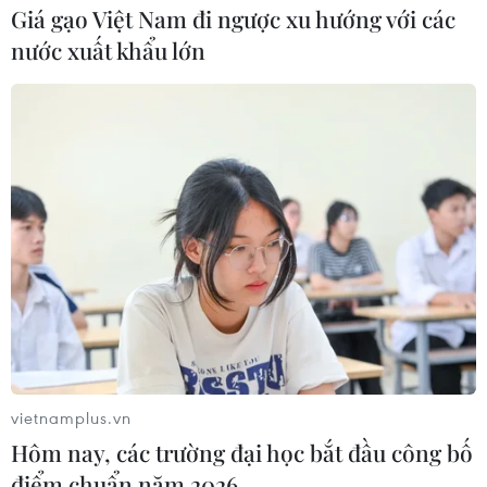
Giá gạo Việt Nam đi ngược xu hướng với các
nước xuất khẩu lớn
Đường giao thông tại
bản tái định cư Quỳnh
Tiến, xã Cò Nòi, huyện
Mai Sơn, tỉnh Sơn La, chỉ
được rải đá cấp phối.
(Ảnh: Hữu Quyết/TTXVN)
(TTXVN/Vietnam+)
vietnamplus.vn
Hôm nay, các trường đại học bắt đầu công bố
điểm chuẩn năm 2026