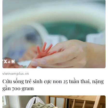
Tuyến đường từ bản tái định cư Quỳnh Tiến đến trung tâm xã
Cò Nòi chưa được đầu tư, nâng cấp. (Ảnh: Hữu Quyết/TTXVN)
Bản Quỳnh Tiến còn có con đường mòn khác
dẫn đến trung tâm xã Cò Nòi dài khoảng 6km.
Người dân cũng kiến nghị nâng cấp tuyến
đường này, vì vừa gần trung tâm xã, vừa vận
vietnamplus.vn
chuyển nông sản thuận tiện hơn, nhưng chưa
Cứu sống trẻ sinh cực non 25 tuần thai, nặng
được giải quyết.
gần 700 gram
Ông Điêu Chính Bẳng, Trưởng ban Công tác Mặt
trận bản Quỳnh Tiến cho biết, tại những cuộc
tiếp xúc cử tri, bản đã kiến nghị lên các cấp và