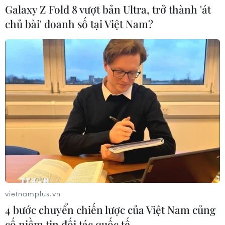
Galaxy Z Fold 8 vượt bản Ultra, trở thành 'át
kWh, đạt 103,12% so với kế hoạch Tập đoàn Điện lực
chủ bài' doanh số tại Việt Nam?
Việt Nam (EVN) giao.
vietnamplus.vn
4 bước chuyển chiến lược của Việt Nam củng
cố niềm tin đối tác quốc tế