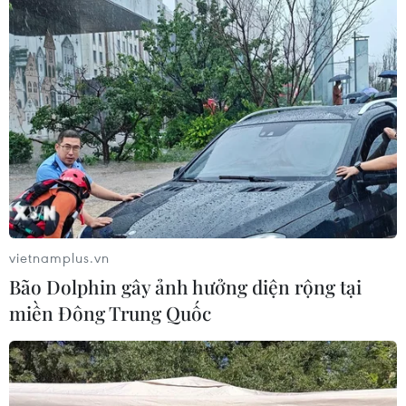
TIN LIÊN QUAN
vietnamplus.vn
Bão Dolphin gây ảnh hưởng diện rộng tại
miền Đông Trung Quốc
Bố trí 3.600 tỷ đồng cho tái định cư thủy
điện Sơn La, Tuyên Quang