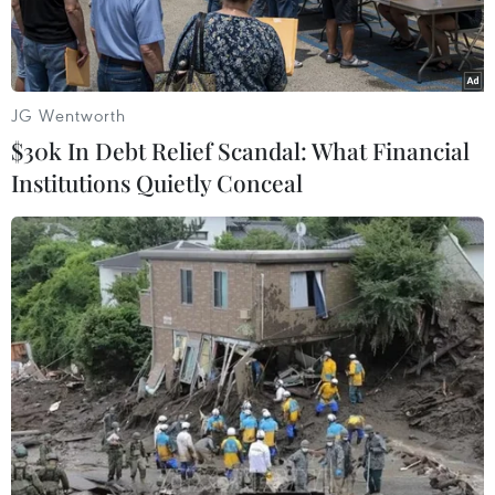
khăn.
JG Wentworth
$30k In Debt Relief Scandal: What Financial
Institutions Quietly Conceal
Một đoạn đường bị xuống cấp tại bản tái định cư Quỳnh Sơn,
xã Cò Nòi, huyện Mai Sơn (Sơn La). (Ảnh: Hữu Quyết/TTXVN)
Sau nhiều năm di dân, nhường đất để xây dựng
công trình thủy điện Sơn La, cuộc sống của