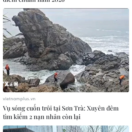
#Sơn La
#Giao thông
#Vùng tái định cư
#Thủy điện Sơn La
#Huyện Quỳnh Nhai
Sơn La
vietnamplus.vn
Theo dõi VietnamPlus
Vụ sóng cuốn trôi tại Sơn Trà: Xuyên đêm
tìm kiếm 2 nạn nhân còn lại