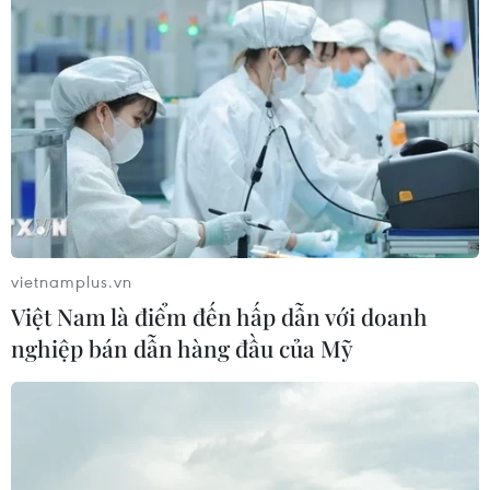
Bộ Xây dựng yêu cầu đầu tư hệ
thống trạm sạc điện trên cao tốc
Bắc-Nam
07/08/2026 08:15
Xuất hiện các cung trượt sạt kèm
theo nhiều vết nứt, gãy tại Sơn La
07/08/2026 07:31
vietnamplus.vn
Việt Nam là điểm đến hấp dẫn với doanh
Thu hồi 89 ha đất đấu giá chọn nhà
nghiệp bán dẫn hàng đầu của Mỹ
đầu tư công trình thành phố cảng
hàng không
07/08/2026 06:46