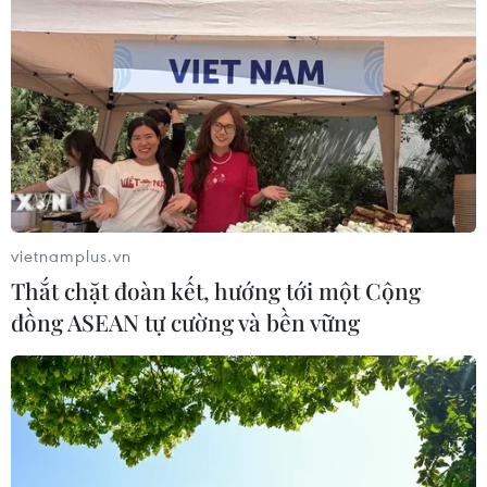
07/11/2018 13:10
Phó Thủ tướng Vương Đình Huệ giao Bộ Công Thương
hoàn thiện tờ trình Thủ tướng cho phép dùng 3.600 tỷ
đồng vốn khấu hao hình thành từ nguồn ngân sách cấp
chi cho bồi thường, di dân hai thủy điện.
vietnamplus.vn
Thắt chặt đoàn kết, hướng tới một Cộng
đồng ASEAN tự cường và bền vững