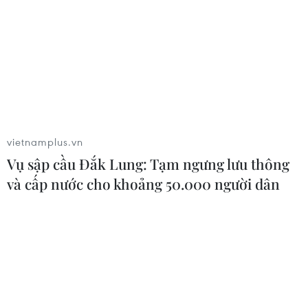
Xem thêm
vietnamplus.vn
CƠ QUAN CHỦ QUẢN: THÔNG TẤN XÃ VIỆT NAM
Vụ sập cầu Đắk Lung: Tạm ngưng lưu thông
Tổng Biên tập: TRẦN TIẾN DUẨN
và cấp nước cho khoảng 50.000 người dân
Phó Tổng Biên tập: NGUYỄN THỊ TÁM, KHÚC THANH
THỦY
Sở hữu trí tuệ
Quy định sử dụng
RSS
Hỗ trợ
Ngôn ngữ
TTXVN