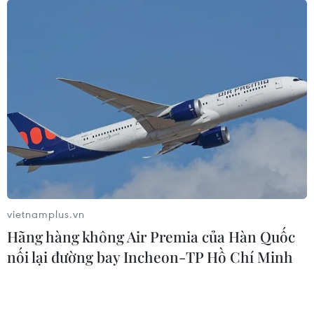
06/08/2026 23:58
Thành lập Khu Công nghệ cao tỉnh
Hưng Yên
06/08/2026 23:45
Google Wallet cho phép phụ huynh
thiết lập số dư an toàn của con cái
06/08/2026 23:44
vietnamplus.vn
Hãng hàng không Air Premia của Hàn Quốc
nối lại đường bay Incheon-TP Hồ Chí Minh
Mỹ kiểm tra gần 500 chiếc Boeing 737
MAX do nguy cơ nứt thân máy bay
06/08/2026 23:31