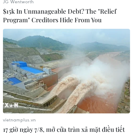
JG Wentworth
$15k In Unmanageable Debt? The "Relief
Tuy nhiên, theo chuyên gia kinh tế Matt
Program" Creditors Hide From You
Robinson, thảm họa động đất vàsóng thần tại
Nhật Bản có thể ảnh hưởng tới sự phát triển
kinh tế của Hàn Quốctrong hai quý đầu năm, do
tình trạng thiếu hụt nguồn cung linh kiện từ
Nhật Bản.
Nhưng đổi lại, việc nhu cầu toàn cầu đối với các
sản phẩm của Nhật Bảnkhông được đáp ứng có
thể mang lại cơ hội gia tăng thị phần cho các
hãng điệntử, ôtô và công nghiệp nặng của Hàn
Quốc./.
vietnamplus.vn
17 giờ ngày 7/8, mở cửa tràn xả mặt điều tiết
Phương Thảo (TTXVN/Vietnam+)