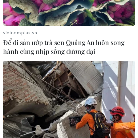
Cải cách WTO bế tắc do chưa thống
nhất phạm vi đàm phán
07/08/2026 03:04
vietnamplus.vn
Để di sản ướp trà sen Quảng An luôn song
hành cùng nhịp sống đương đại
Giá vàng trong nước giảm nhẹ,
thương hiệu SJC lùi về ngưỡng 142,2
triệu đồng
07/08/2026 02:21
Hãng BMW bắt đầu sản xuất hàng
loạt mẫu xe thuần điện “thế hệ mới”
07/08/2026 01:52