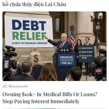
hồ chứa thủy điện Lai Châu
#Nhật Bản
#Hàn Quốc
#GDP
#Xuất khẩu
JG Wentworth
#Kinh tế
Hàn Quốc
Owning $10k+ In Medical Bills Or Loans?
Stop Paying Interest Immediately