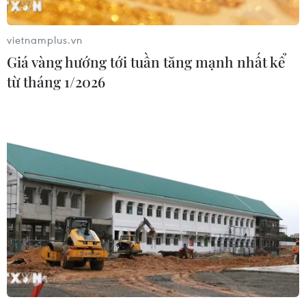
Ngôn ngữ
TTXVN
vietnamplus.vn
Dịch vụ tin
Quảng cáo
Giá vàng hướng tới tuần tăng mạnh nhất kể
Liên hệ
từ tháng 1/2026
Giấy phép số: 1374/GP-BTTTT do Bộ Thông tin và Truyền thông
cấp ngày 11/9/2008.
Quảng cáo: Phó TBT Nguyễn Thị Tám: 093.5958688, Email:
tamvna@gmail.com
Điện thoại: (024) 39411349 - (024) 39411348, Fax: (024)
39411348
Email:
vietnamplus2008@gmail.com
© Bản quyền thuộc về VietnamPlus, TTXVN. Cấm sao chép dưới
mọi hình thức nếu không có sự chấp thuận bằng văn bản.