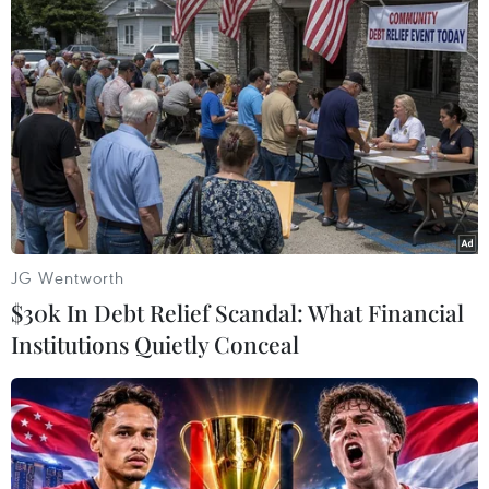
TIN LIÊN QUAN
JG Wentworth
$30k In Debt Relief Scandal: What Financial
Institutions Quietly Conceal
Tập trung xử lý sự cố tàu vận tải chìm tại