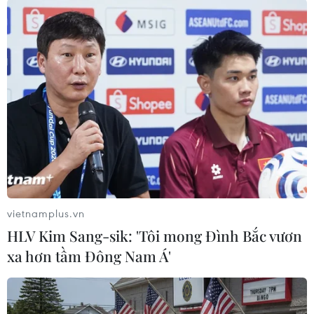
#Chìm tàu
#Sóng to
#Cứu nạn
Cà Mau
vietnamplus.vn
HLV Kim Sang-sik: 'Tôi mong Đình Bắc vươn
xa hơn tầm Đông Nam Á'
Theo dõi VietnamPlus