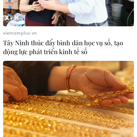
quy tập hài cốt liệt sỹ
07/08/2026 08:45
Xem thêm
vietnamplus.vn
Tây Ninh thúc đẩy bình dân học vụ số, tạo
động lực phát triển kinh tế số
CƠ QUAN CHỦ QUẢN: THÔNG TẤN XÃ VIỆT NAM
Tổng Biên tập: TRẦN TIẾN DUẨN
Phó Tổng Biên tập: NGUYỄN THỊ TÁM, KHÚC THANH
THỦY
Sở hữu trí tuệ
Quy định sử dụng
RSS
Hỗ trợ