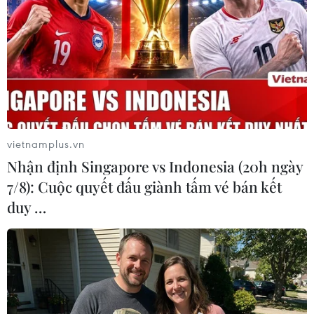
vùng biển Cù Lao Chàm
27/03/2024 03:25
Hiện phần lái tàu bao gồm cabin điều khiển và một
phần khoang hàng phía sau bị chìm xuống nước, các
cơ quan chức năng chưa phát hiện vệt dầu loang xung
quanh khu vực tàu hàng Giang Anh 18 bị nạn.
vietnamplus.vn
Nhận định Singapore vs Indonesia (20h ngày
7/8): Cuộc quyết đấu giành tấm vé bán kết
duy …