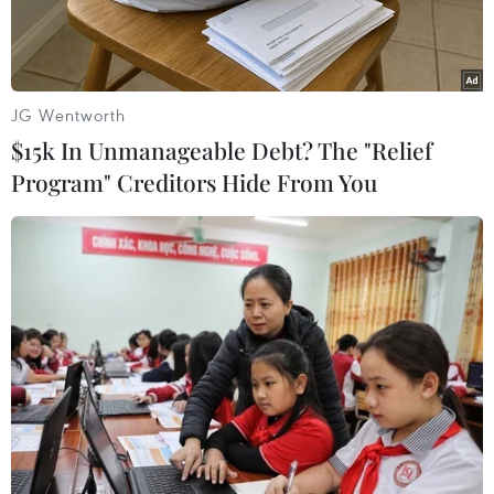
JG Wentworth
$15k In Unmanageable Debt? The "Relief
Program" Creditors Hide From You
Ảnh minh họa. (Nguồn: TTXVN)
Ngày 11/4, Bộ Chỉ huy Bộ đội Biên phòng tỉnh Cà
Mau thông tin, cơ quan chức năng vừa tổ chức
cứu nạn thành công 4 thuyền viên trôi đạt trên
vùng biển Cà Mau, do tàu cá CM 99793 TS gặp
sóng to, gió lớn bị chìm.