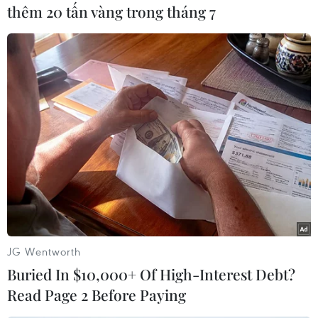
thêm 20 tấn vàng trong tháng 7
Tàu cá bị tàu vận tải biển
đâm chìm: Tìm kiếm
thuyền viên mất tích
Tàu BĐ 92155 TS đang di chuyển
từ phía Bắc xuống phía Nam tại vị
trí cách cảng cá Cà Ná (huyện
Thuận Nam, Ninh Thuận) khoảng
7 hải lý thì bị một tàu vận tải va
vào, 1 thuyền viên vẫn mất tích.
(TTXVN/Vietnam+)
JG Wentworth
Buried In $10,000+ Of High-Interest Debt?
Read Page 2 Before Paying