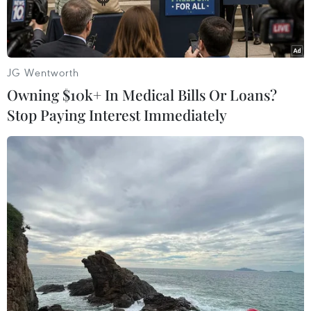
gã khùng.” Theo ôngthì thông tin xuất phát từ
một tạp chí trên là do bất đồng ngôn ngữ.
Ông
trùm làng thời trang xuất thân từ Đức này chia
sẻ với đài France 2:“Dĩ nhiên là tôi không hề nói
JG Wentworth
như vậy rồi, do vậy tôi sẽ không phải xin lỗi.”
Owning $10k+ In Medical Bills Or Loans?
Nhà thiết kế đang sống tại Paris cho biết: “Đáng
Stop Paying Interest Immediately
tiếc thay là tôi khôngnói tiếng Tây Ban Nha, do
vậy tôi không thực sự hiểu họ nói gì.”
Trong
cuộc phỏng vấn với phiên bản Latin của tờ
Marie Claire, Lagerfeld đãgọi Hollande - vị tổng
thống nổi tiếng với lập trường không ưa người
giàu là một“gã khùng” bởi áp dụng thuế tới 75%
với những người có thu nhập thường niên trên1
triệu euro.
Hiện đang làm giám đốc sáng tạo
cho thương hiệu nổi tiếng Chanel,Lagerfeld có
quan hệ mật thiết với nhiều ông lớn trong làng