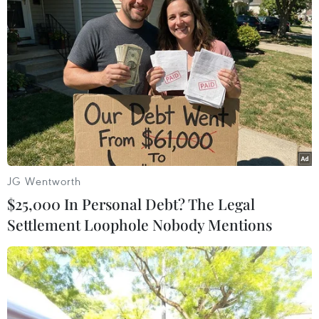
Đà Nẵng: Hỗ trợ 700 triệu đồng cho
đồng bào nghèo xã Hùng Sơn
08/08/2026 09:58
Vùng 3 Hải quân cứu thành công 1
nạn nhân bị sóng cuốn tại Mũi Nghê
JG Wentworth
08/08/2026 08:43
$25,000 In Personal Debt? The Legal
Settlement Loophole Nobody Mentions
Trung Quốc nâng mức ứng phó khẩn
cấp với bão Dolphin
08/08/2026 07:10