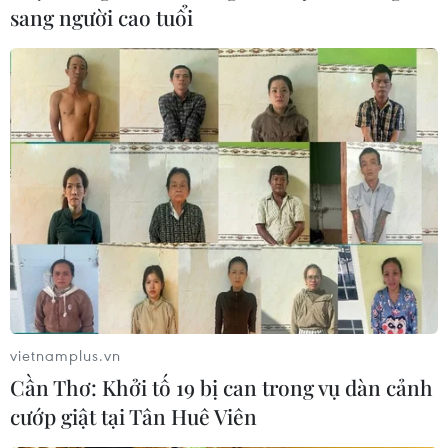
sang người cao tuổi
Syria: Nổ xe buýt gần thủ đô
Damascus khiến 2 người chết và 13
người bị thương
07/08/2026 00:50
Ớt nhập khẩu từ Mexico khiến hàng
trăm người tiêu dùng Mỹ nhiễm
khuẩn Salmonella
07/08/2026 00:43
vietnamplus.vn
Bánh xèo tôm nhảy - món ăn phải
Cần Thơ: Khởi tố 19 bị can trong vụ dàn cảnh
thử khi đến Quy Nhơn
cướp giật tại Tân Huê Viên
07/08/2026 00:00