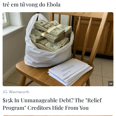
ông Hollande. Theo Lagerfeld, tân tổng
trẻ em tử vong do Ebola
thốngPháp là một người “rất vui tính, giàu nhiệt
huyết và rất, rất thông minh.”/.
Quốc Thịnh (Vietnam+)
JG Wentworth
$15k In Unmanageable Debt? The "Relief
Program" Creditors Hide From You