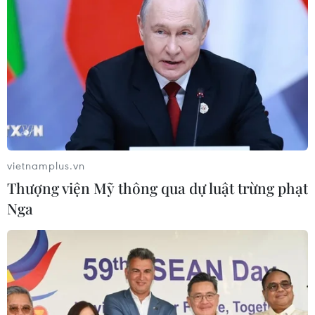
Bão Dolphin hướng vào miền Đông
Trung Quốc, cảnh báo mưa lớn trên
diện rộng
06/08/2026 08:36
Xem thêm
vietnamplus.vn
Thượng viện Mỹ thông qua dự luật trừng phạt
Nga
CƠ QUAN CHỦ QUẢN: THÔNG TẤN XÃ VIỆT NAM
Tổng Biên tập: TRẦN TIẾN DUẨN
Phó Tổng Biên tập: NGUYỄN THỊ TÁM, KHÚC THANH
THỦY