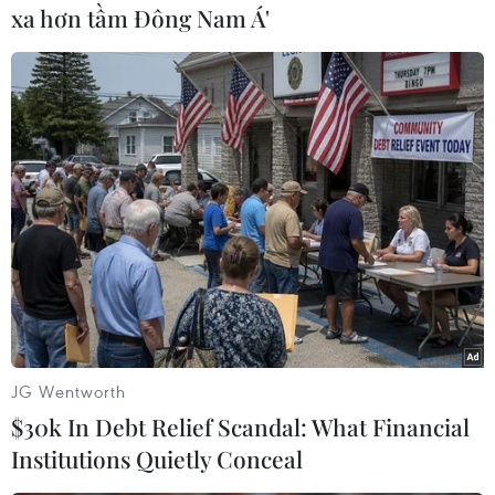
xa hơn tầm Đông Nam Á'
Trần Long (Vietnam+)
JG Wentworth
$30k In Debt Relief Scandal: What Financial
Institutions Quietly Conceal