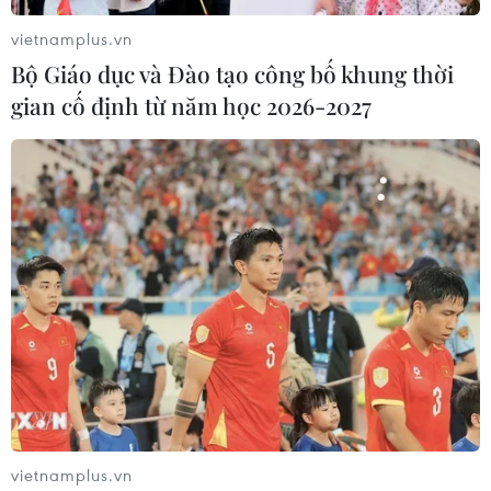
vietnamplus.vn
Bộ Giáo dục và Đào tạo công bố khung thời
Đà Nẵng: Tìm thấy 3 bộ hài cốt liệt sỹ
gian cố định từ năm học 2026-2027
từ nguồn tin của người dân
07/08/2026 10:42
Ban đại diện cha mẹ học sinh không
được tự đặt các khoản thu, ép buộc
đóng góp
07/08/2026 10:30
Tháng 12/2026 hoàn thành mở rộng
đoạn cao tốc Thành phố Hồ Chí
Minh-Long Thành
vietnamplus.vn