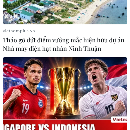
nhận hành vi bạo hành hai trẻ
07/08/2026 12:27
vietnamplus.vn
Bảo đảm chính xác, công khai điểm
Tháo gỡ dứt điểm vướng mắc hiện hữu dự án
chuẩn tuyển sinh các trường quân
Nhà máy điện hạt nhân Ninh Thuận
đội
07/08/2026 12:26
Phát hiện đối tượng tàng trữ trái
phép vũ khí quân dụng
07/08/2026 12:25
Hai người trọng thương do cây đổ
ngang đường đè trúng