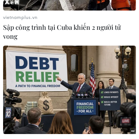
chức năng làm rõ./.
vietnamplus.vn
Sập công trình tại Cuba khiến 2 người tử
vong