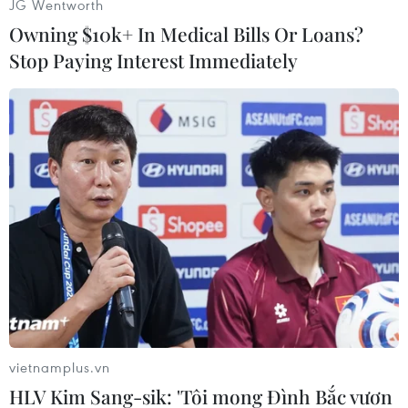
JG Wentworth
Owning $10k+ In Medical Bills Or Loans?
Stop Paying Interest Immediately
Phần hộp quảng cáo của quán karaoke bị cháy
rơi xuống đất.
Video clip hiện trường vụ cháy:
vietnamplus.vn
HLV Kim Sang-sik: 'Tôi mong Đình Bắc vươn