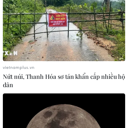
Quân khu 7 đẩy mạnh ứng dụng
khoa học-công nghệ trong tìm kiếm,
quy tập hài cốt liệt sỹ
07/08/2026 08:45
Xem thêm
vietnamplus.vn
Nứt núi, Thanh Hóa sơ tán khẩn cấp nhiều hộ
dân
CƠ QUAN CHỦ QUẢN: THÔNG TẤN XÃ VIỆT NAM
Tổng Biên tập: TRẦN TIẾN DUẨN
Phó Tổng Biên tập: NGUYỄN THỊ TÁM, KHÚC THANH
THỦY