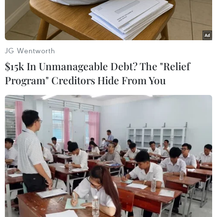
tra, làm rõ vụ tàunước ngoài chở và bơm dầu
trái phép trên vùng lãnh hải của Việt Nam.
Trước đó, vào lúc 0 giờ 30 phút ngày 27/8, tàu
JG Wentworth
BP-040404 của Hải đội 2 phối hợpvới lực lượng
$15k In Unmanageable Debt? The "Relief
phòng chống tội phạm ma túy thuộc Bộ Chỉ huy
Program" Creditors Hide From You
Bộ đội Biên phòng NamĐịnh tuần tra phát hiện
và bắt quả tang 2 tàu đang bơm dầu trái phép,
cách cửabiển Ninh Cơ khoảng 21 hải lý về
hướng Đông Nam.
Lực lượng chức năng đã dẫn giải hai phương
tiện về Đồn cửa khẩu cảng Hải Thịnh.
Qua đấu tranh lấy lời khai ban đầu được biết
trong số hai tàu, một tàu là Yong win 18mang