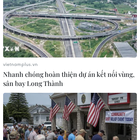
Cảnh báo thủ đoạn lừa đảo đưa lao
động thời vụ sang Hàn Quốc
06/08/2026 04:11
24 năm tù cho 2 vợ chồng tổ
chức “bay lắc” tại Hà Nội
vietnamplus.vn
06/08/2026 03:46
Nhanh chóng hoàn thiện dự án kết nối vùng,
sân bay Long Thành
Khởi tố thêm 6 đối tượng vụ lập
khống hồ sơ bảo hiểm y tế ở Đắk Lắk
05/08/2026 14:55
Vận chuyển quá cảnh hàng giả và