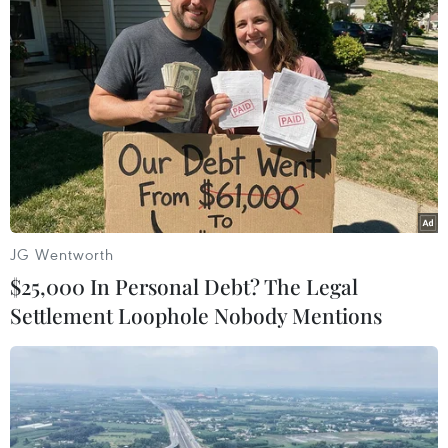
Thêm một nhóm dàn cảnh cướp giật
tại khu Tân Huê Viên sa lưới
06/08/2026 05:57
Khẩn trường khám nghiệm
hiện trường, điều tra nguyên nhân
vụ cháy chợ Biên Hòa
JG Wentworth
06/08/2026 04:37
$25,000 In Personal Debt? The Legal
Settlement Loophole Nobody Mentions
Nâng cao hiệu quả đấu tranh phòng,
chống tội phạm và vi phạm pháp luật
06/08/2026 04:13