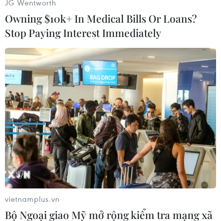
JG Wentworth
Owning $10k+ In Medical Bills Or Loans?
Stop Paying Interest Immediately
#Nam Định
#Bơm dầu
#Cửa biển
#Thuyền viên
Nam Định
Ninh Bình
Myanmar
vietnamplus.vn
Bộ Ngoại giao Mỹ mở rộng kiểm tra mạng xã