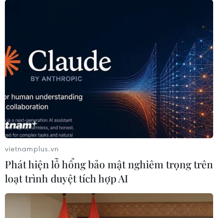
Đắk Lắk: Bắt đối tượng lừa đảo
chiếm đoạt hơn 26 tỷ đồng sau gần 9
năm lẩn trốn
04/08/2026 10:53
Khởi tố 16 đối tường trong đường dây
tổ chức đánh bạc trực tuyến quy mô
lớn
04/08/2026 09:30
vietnamplus.vn
Phát hiện lỗ hổng bảo mật nghiêm trọng trên
Truy tố 2 cựu Viện trưởng Viện Pháp
loạt trình duyệt tích hợp AI
y tâm thần Trung ương cùng 63 bị
can
04/08/2026 09:23