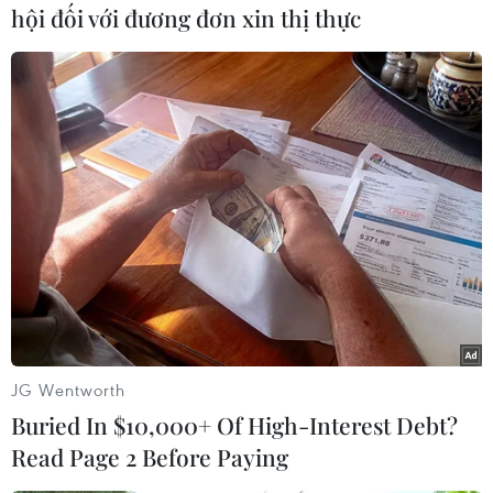
hội đối với đương đơn xin thị thực
Theo dõi VietnamPlus
TIN CÙNG CHUYÊN MỤC
Khởi tố đối tượng giả danh Công an,
lừa đảo "chạy án" tại Đắk Lắk
06/08/2026 15:07
JG Wentworth
Cảnh sát khám xét nơi ở của Huấn
Buried In $10,000+ Of High-Interest Debt?
"Hoa Hồng"
Read Page 2 Before Paying
06/08/2026 15:04