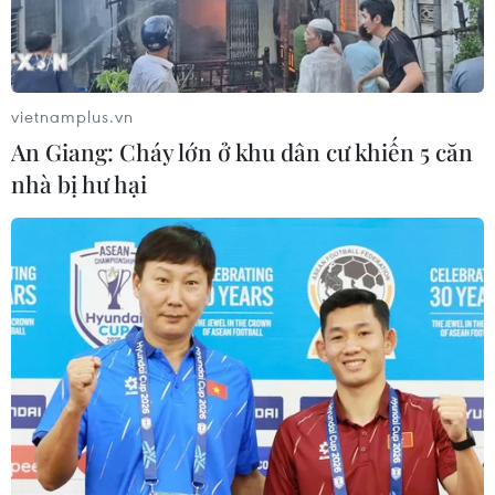
vietnamplus.vn
An Giang: Cháy lớn ở khu dân cư khiến 5 căn
nhà bị hư hại
CAEXPO 2021: Việt Nam giới thiệu các sản
phẩm có sức cạnh tranh
10/09/2021 06:56
Việt Nam trưng bày các sản phẩm có sức cạnh tranh và
phát triển thị trường xuất khẩu tại Trung Quốc và
ASEAN, gồm nông lâm thuỷ sản và thực phẩm chế biến,