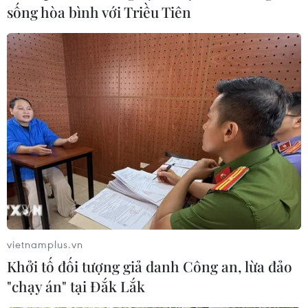
sống hòa bình với Triều Tiên
vietnamplus.vn
Khởi tố đối tượng giả danh Công an, lừa đảo
"chạy án" tại Đắk Lắk