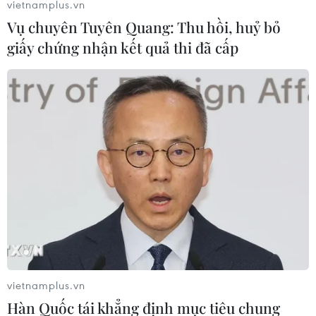
vietnamplus.vn
11/09/2021 08:03
Vụ chuyên Tuyên Quang: Thu hồi, huỷ bỏ
Hợp tác song phương vẫn được duy trì và tăng trưởng
giấy chứng nhận kết quả thi đã cấp
tốt, kim ngạch thương mại ASEAN-Trung Quốc tăng
32,9% và chiếm 15% toàn bộ kim ngạch thương mại
của Trung Quốc.
vietnamplus.vn
Hàn Quốc tái khẳng định mục tiêu chung