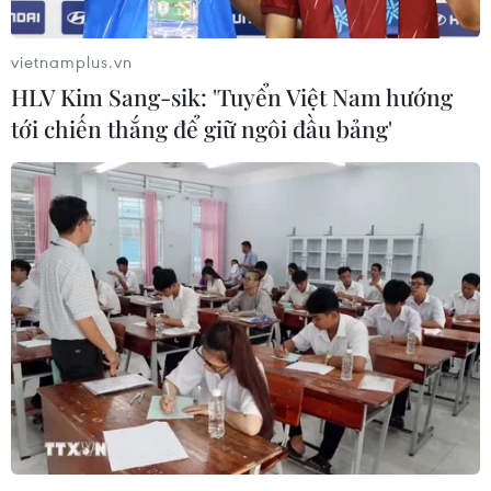
đồ gỗ và thủ công mỹ nghệ.
vietnamplus.vn
HLV Kim Sang-sik: 'Tuyển Việt Nam hướng
tới chiến thắng để giữ ngôi đầu bảng'
CAEXPO góp phần thúc đẩy phát triển
thương mại tự do ASEAN-Trung Quốc