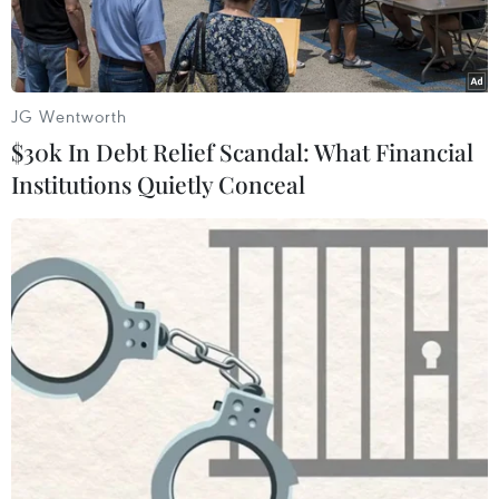
JG Wentworth
$30k In Debt Relief Scandal: What Financial
Institutions Quietly Conceal
Container hàng hóa được xếp tại cảng ở Thâm Quyến, tỉnh
Quảng Đông, Trung Quốc, ngày 22/6. (Ảnh: AFP/TTXVN)
Chỉ số thương mại Trung Quốc-ASEAN đã được
công bố lần đầu tiên tại Hội chợ Trung Quốc-
ASEAN lần thứ 18 và Hội nghị thượng đỉnh