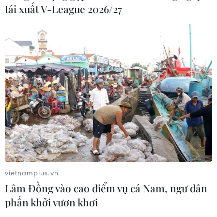
Giá dầu tăng khi nhà đầu tư thận
tái xuất V-League 2026/27
trọng trước tình hình Trung Đông
06/08/2026 09:03
Giá vàng tăng phiên thứ tư liên tiếp,
chạm mức cao nhất trong 7 tuần
06/08/2026 08:36
Ninh Bình phê duyệt hơn 500 tỷ
đồng xây dựng nhà chung cư cho
thuê
vietnamplus.vn
06/08/2026 08:09
Lâm Đồng vào cao điểm vụ cá Nam, ngư dân
phấn khởi vươn khơi
Xăng dầu trong nước đồng loạt giảm,