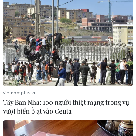
TIN LIÊN QUAN
vietnamplus.vn
Tây Ban Nha: 100 người thiệt mạng trong vụ
vượt biển ồ ạt vào Ceuta
Triển vọng hợp tác Trung Quốc và ASEAN