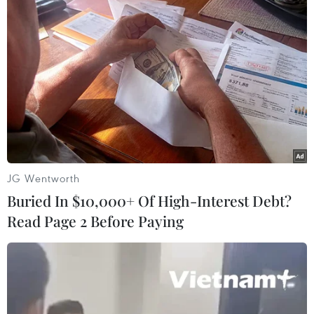
trong 30 năm tới
30/08/2021 05:22
Hướng đến 30 năm tới, Trung Quốc và ASEAN phải đối
diện với nhiều sức ép và thách thức bên ngoài, nên hai
bên cần đổi mới tư duy, mở rộng tầm nhìn, triển khai
hợp tác trên nền tảng cao hơn, rộng hơn.
JG Wentworth
Buried In $10,000+ Of High-Interest Debt?
Read Page 2 Before Paying