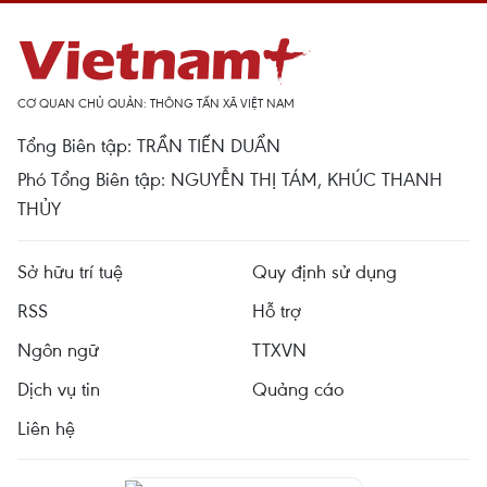
CƠ QUAN CHỦ QUẢN: THÔNG TẤN XÃ VIỆT NAM
Tổng Biên tập: TRẦN TIẾN DUẨN
Phó Tổng Biên tập: NGUYỄN THỊ TÁM, KHÚC THANH
THỦY
Sở hữu trí tuệ
Quy định sử dụng
RSS
Hỗ trợ
Ngôn ngữ
TTXVN
Dịch vụ tin
Quảng cáo
Liên hệ