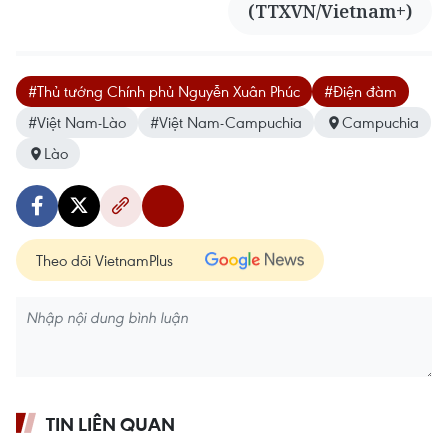
(TTXVN/Vietnam+)
#Thủ tướng Chính phủ Nguyễn Xuân Phúc
#Điện đàm
#Việt Nam-Lào
#Việt Nam-Campuchia
Campuchia
Lào
Theo dõi VietnamPlus
TIN LIÊN QUAN