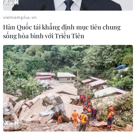
vietnamplus.vn
Hàn Quốc tái khẳng định mục tiêu chung
Đại sứ Lào đánh giá cao công tác chuẩn bị
sống hòa bình với Triều Tiên
Đại hội XIII của Đảng
23/01/2021 01:48
Đại sứ Lào tại Việt Nam đánh giá công tác nhân sự trình
Đại hội XIII được chuẩn bị nghiêm túc đảm bảo đủ cả
ba thế hệ, góp phần nâng cao chất lượng nhân sự
Đảng ủy các cấp.