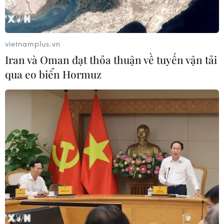
Tổng Bí thư, Chủ tịch nước
Tô Lâm tiếp Đại sứ Malaysia
05/08/2026 07:46
vietnamplus.vn
Iran và Oman đạt thỏa thuận về tuyến vận tải
qua eo biển Hormuz
Thường trực Ban Bí thư Trần
Cẩm Tú tiếp Đại sứ Singapore tại Việt
Nam
05/08/2026 07:45
Chủ tịch Quốc hội kiêm Chủ tịch Hạ
viện Vương quốc Thái Lan bắt đầu
thăm Việt Nam
05/08/2026 03:42