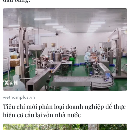
Đại hội lần thứ XIII, chúc mừng 91 năm Ngày thành lập
Đảng Cộng sản Việt Nam.
vietnamplus.vn
Tiêu chí mới phân loại doanh nghiệp để thực
hiện cơ cấu lại vốn nhà nước
91 năm thành lập Đảng: Mở ra tương lai
tươi sáng cho dân tộc Việt Nam