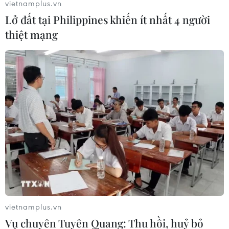
vietnamplus.vn
Lở đất tại Philippines khiến ít nhất 4 người
thiệt mạng
''Đại hội XIII thành công sẽ tạo nền tảng
để Việt Nam phát triển''
01/02/2021 12:26
Nhà báo Trung Quốc Đường Vĩ Cường nhận định, Đại
hội XIII rất quan trọng đối với sự nghiệp phát triển của
Đảng và Nhà nước Việt Nam, là nhân tố then chốt bảo
đảm chính trị ổn định, an ninh quốc gia.
vietnamplus.vn
Vụ chuyên Tuyên Quang: Thu hồi, huỷ bỏ