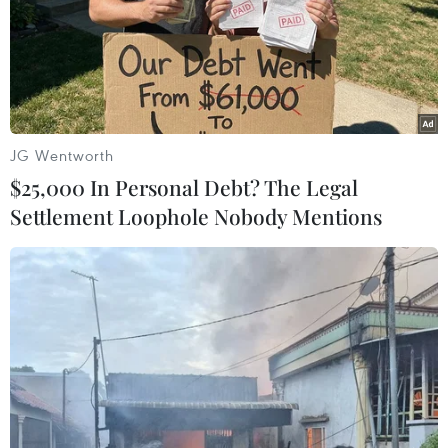
(TTXVN/Vietnam+)
JG Wentworth
$25,000 In Personal Debt? The Legal
Settlement Loophole Nobody Mentions
#COVID-19
#Đại hội Đại biểu toàn quốc lần thứ XIII
#Đổi mới
#Việt Nam-Lào
Lào