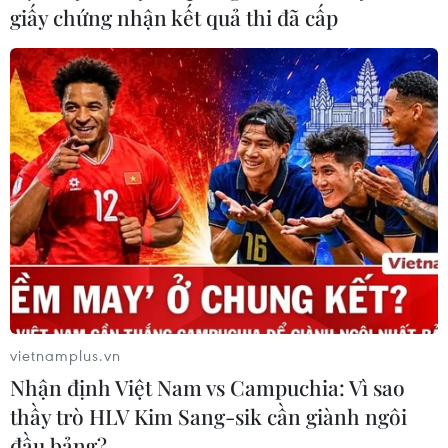
giấy chứng nhận kết quả thi đã cấp
Tổng Bí thư Lào chúc mừng thành công
của Đại hội Đảng lần thứ XIII
vietnamplus.vn
02/02/2021 12:05
Nhận định Việt Nam vs Campuchia: Vì sao
Tổng Bí thư, Thủ tướng Lào đã điện đàm với Tổng Bí thư,
thầy trò HLV Kim Sang-sik cần giành ngôi
Chủ tịch nước Nguyễn Phú Trọng chúc mừng thành công
đầu bảng?