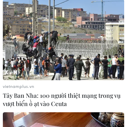
lãnh đạo các bộ, ngành của Lào tin tưởng dưới
sự lãnh đạo của Ban chấp hành trung ương
khóa mới, Việt Nam sẽ vượt qua những khó
khăn do dịch COVID-19 gây ra, giành được
nhiều thành tựu mới to lớn hơn nữa và hoàn
thành các mục tiêu đã được thông qua tại đại
hội lần này.
vietnamplus.vn
Tây Ban Nha: 100 người thiệt mạng trong vụ
vượt biển ồ ạt vào Ceuta