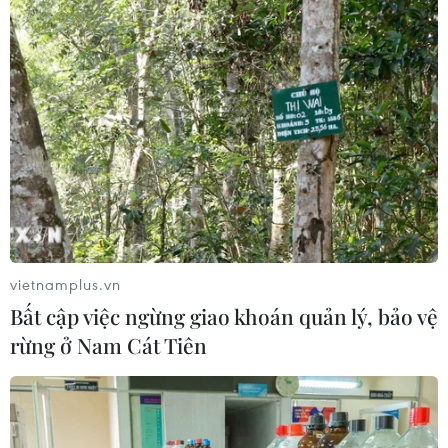
02/02/2021 23:43
Nhìn vào khuyết điểm để sửa chữa chính là cơ sở bồi
đắp niềm tin vào Đảng, để dân tin, dân yêu và hết lòng
xây dựng, bảo vệ Đảng, để cùng Đảng hiện thực hóa
khát vọng đất nước Việt Nam hùng cường.
vietnamplus.vn
Bất cập việc ngừng giao khoán quản lý, bảo vệ
rừng ở Nam Cát Tiên