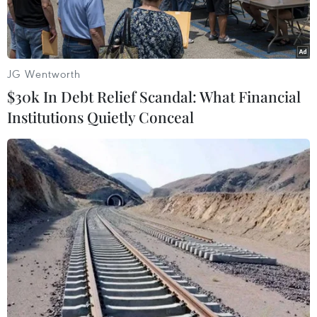
mới to lớn hơn.
JG Wentworth
$30k In Debt Relief Scandal: What Financial
Institutions Quietly Conceal
Ông Thongsalith Mangnomek, Bí thư Trung ương Đảng, Chánh
Văn phòng Trung ương Đảng Nhân dân cách mạng Lào tặng
hoa chúc mừng Đại biện lâm thời Đại sứ quán Việt Nam tại Lào
bà Trịnh Thị Tâm. (Ảnh: Phạm Kiên/TTXVN)