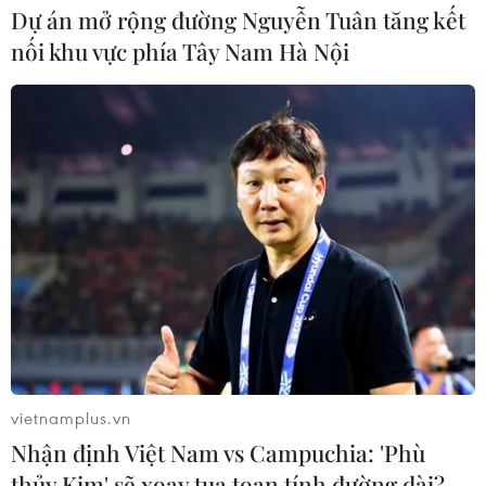
Dự án mở rộng đường Nguyễn Tuân tăng kết
nối khu vực phía Tây Nam Hà Nội
vietnamplus.vn
Nhận định Việt Nam vs Campuchia: 'Phù
thủy Kim' sẽ xoay tua toan tính đường dài?