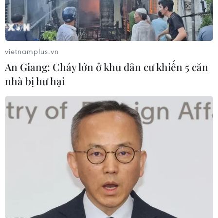
Theo dõi VietnamPlus
vietnamplus.vn
An Giang: Cháy lớn ở khu dân cư khiến 5 căn
nhà bị hư hại
TIN LIÊN QUAN