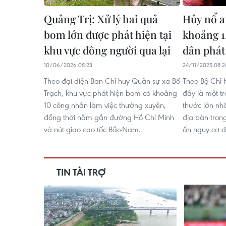
Quảng Trị: Xử lý hai quả
Hủy nổ a
bom lớn được phát hiện tại
khoảng 1
khu vực đông người qua lại
dân phát
10/06/2026 05:23
24/11/2025 08:2
Theo đại diện Ban Chỉ huy Quân sự xã Bố
Theo Bộ Chỉ 
Trạch, khu vực phát hiện bom có khoảng
đây là một t
10 công nhân làm việc thường xuyên,
thước lớn nh
đồng thời nằm gần đường Hồ Chí Minh
địa bàn tron
và nút giao cao tốc Bắc-Nam.
ẩn nguy cơ đ