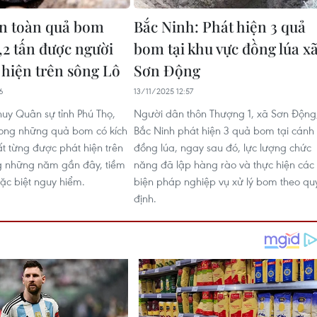
n toàn quả bom
Bắc Ninh: Phát hiện 3 quả
,2 tấn được người
bom tại khu vực đồng lúa x
 hiện trên sông Lô
Sơn Động
6
13/11/2025 12:57
huy Quân sự tỉnh Phú Thọ,
Người dân thôn Thượng 1, xã Sơn Động
rong những quả bom có kích
Bắc Ninh phát hiện 3 quả bom tại cánh
ất từng được phát hiện trên
đồng lúa, ngay sau đó, lực lượng chức
g những năm gần đây, tiềm
năng đã lập hàng rào và thực hiện các
ặc biệt nguy hiểm.
biện pháp nghiệp vụ xử lý bom theo qu
định.