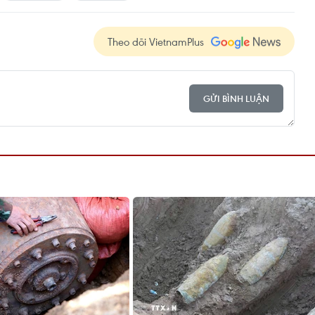
Theo dõi VietnamPlus
GỬI BÌNH LUẬN