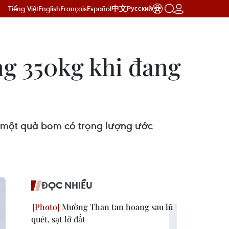
Tiếng Việt
English
Français
Español
中文
Русский
ng 350kg khi đang
n một quả bom có trọng lượng ước
ĐỌC NHIỀU
Mường Than tan hoang sau lũ
quét, sạt lở đất