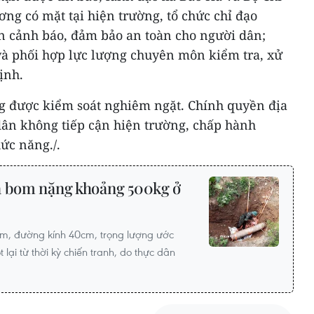
ng có mặt tại hiện trường, tổ chức chỉ đạo
n cảnh báo, đảm bảo an toàn cho người dân;
 và phối hợp lực lượng chuyên môn kiểm tra, xử
ịnh.
g được kiểm soát nghiêm ngặt. Chính quyền địa
ân không tiếp cận hiện trường, chấp hành
ức năng./.
ả bom nặng khoảng 500kg ở
m, đường kính 40cm, trọng lượng ước
lại từ thời kỳ chiến tranh, do thực dân