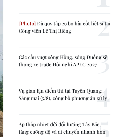
Đã quy tập 29 bộ hài cốt liệt sĩ tại
Công viên Lê Thị Riêng
Các cầu vượt sông Hồng, sông Đuống sẽ
thông xe trước Hội nghị APEC 2027
Vụ gian lận điểm thi tại Tuyên Quang:
Sáng mai (5/8), công bố phương án xử lý
Áp thấp nhiệt đới đổi hướng Tây Bắc,
tăng cường độ và di chuyển nhanh hơn