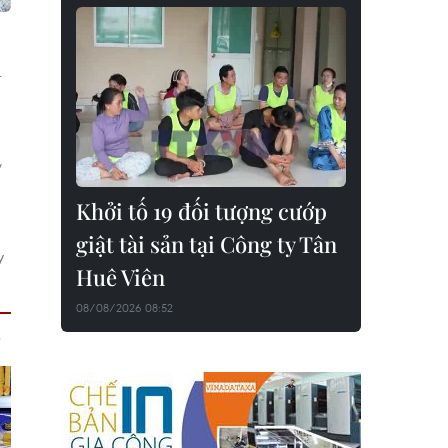
ã
,
Khởi tố 19 đối tượng cướp
giật tài sản tại Công ty Tân
y
Huê Viên
08/08/2026 08:52