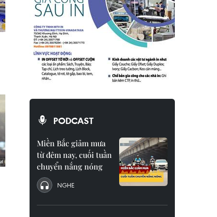
PODCAST
Miền Bắc giảm mưa
từ đêm nay, cuối tuần
chuyển nắng nóng
NGHE