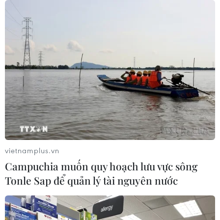
Thành phố Hồ Chí Minh sẽ tích hợp
IoT vào hạ tầng giao thông thông
minh
10/08/2026 14:08
Phát hiện tàu chở hơn 70.000 lít dầu
FO không rõ nguồn gốc trên biển Hải
Phòng
vietnamplus.vn
10/08/2026 14:08
Campuchia muốn quy hoạch lưu vực sông
Tonle Sap để quản lý tài nguyên nước
Tập trung nguồn lực đẩy nhanh xác
định danh tính hài cốt liệt sỹ
10/08/2026 14:02