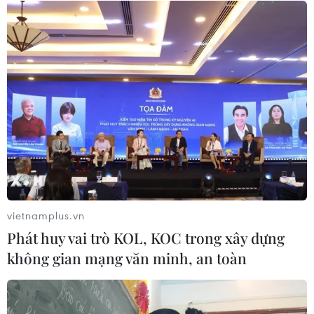
CƠ QUAN CHỦ QUẢN: THÔNG TẤN XÃ VIỆT NAM
Tổng Biên tập: TRẦN TIẾN DUẨN
Phó Tổng Biên tập: NGUYỄN THỊ TÁM, KHÚC THANH
THỦY
Sở hữu trí tuệ
Quy định sử dụng
vietnamplus.vn
RSS
Hỗ trợ
Phát huy vai trò KOL, KOC trong xây dựng
Ngôn ngữ
TTXVN
không gian mạng văn minh, an toàn
Dịch vụ tin
Quảng cáo
Liên hệ