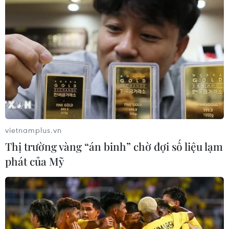
ra tại Chiến dịch 500 ngày đêm.
(TTXVN/Vietnam+)
vietnamplus.vn
Thị trường vàng “án binh” chờ đợi số liệu lạm
phát của Mỹ
#Điện Biên
#giám định ADN
#hài cốt liệt sỹ