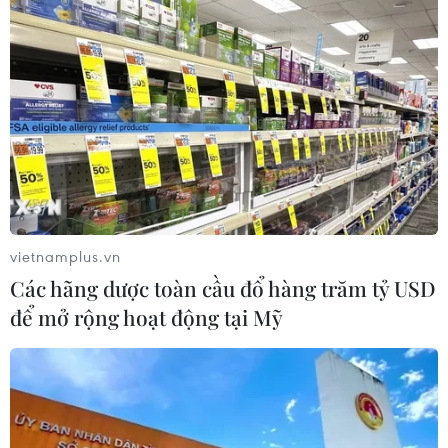
Các hội, đoàn người Việt Nam tại Lào
viếng đồng chí Xaysomphone
Phomvihane
10/08/2026 13:55
Tăng học phí gấp đôi, điểm chuẩn
Trường Đại học Dược Hà Nội có
vietnamplus.vn
giảm?
Các hãng dược toàn cầu đổ hàng trăm tỷ USD
10/08/2026 13:43
để mở rộng hoạt động tại Mỹ
Xây dựng mạng lưới trí thức kiều bào
trong các lĩnh vực công nghệ chiến
lược