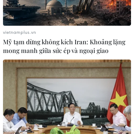
Phát huy vai trò KOL, KOC trong xây
dựng không gian mạng văn minh, an
toàn
vietnamplus.vn
10/08/2026 12:15
Mỹ tạm dừng không kích Iran: Khoảng lặng
mong manh giữa sức ép và ngoại giao
Phát hiện, quy tập được 256 bộ hài
cốt liệt sỹ tại Công viên Lê Thị Riêng
10/08/2026 12:07
Thành phố Hồ Chí Minh bắn pháo
hoa tại 7 điểm chào mừng 81 năm
Quốc khánh
10/08/2026 12:00