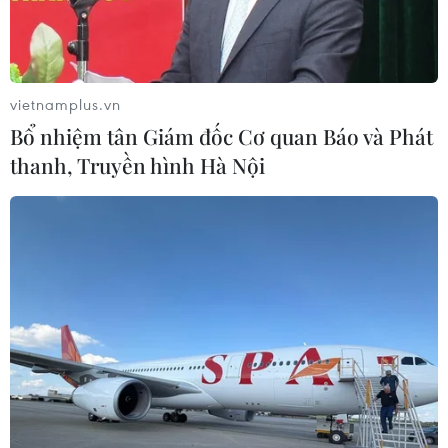
vietnamplus.vn
Bổ nhiệm tân Giám đốc Cơ quan Báo và Phát
thanh, Truyền hình Hà Nội
Các mẫu sinh phẩm được Tổ công tác đưa vào hộp ngăn nắp,
cẩn thận. (Ảnh: Văn Đông/TTXVN phát)
Sáng 8/7, Ban Chỉ đạo tìm kiếm, xác định danh
tính liệt sỹ tỉnh Điện Biên tổ chức bàn giao 766
mẫu hài cốt liệt sỹ chưa xác định được thông tin