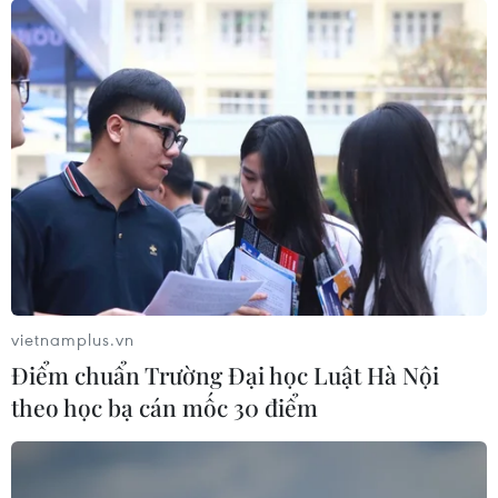
Bộ Quốc phòng thông tin về kết quả tìm
kiếm, xác định danh tính hài cốt liệt sỹ
04/07/2026 06:04
Bộ Quốc phòng đã tìm kiếm, quy tập được gần 1.300
hài cốt liệt sỹ và 3 mộ tập thể; Bộ Công an đã tổ chức
thu gần 95.000 mẫu thân nhân liệt sỹ, phân tích và đưa
vào cơ sở dữ liệu hơn 50.000 mẫu.
vietnamplus.vn
Điểm chuẩn Trường Đại học Luật Hà Nội
theo học bạ cán mốc 30 điểm