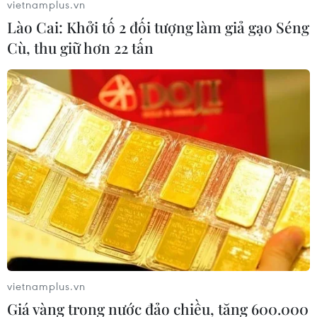
vietnamplus.vn
Lào Cai: Khởi tố 2 đối tượng làm giả gạo Séng
Cù, thu giữ hơn 22 tấn
Chiến dịch 500 ngày đêm: Chạy đua với
thời gian để trả lại tên cho các liệt sỹ
vietnamplus.vn
Giá vàng trong nước đảo chiều, tăng 600.000
05/07/2026 08:38