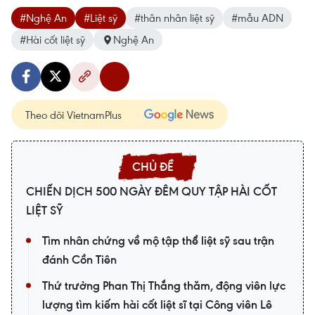
#Nghệ An
#Liệt sỹ
#thân nhân liệt sỹ
#mẫu ADN
#Hài cốt liệt sỹ
Nghệ An
Theo dõi VietnamPlus
CHIẾN DỊCH 500 NGÀY ĐÊM QUY TẬP HÀI CỐT
LIỆT SỸ
Tìm nhân chứng về mộ tập thể liệt sỹ sau trận
đánh Cồn Tiên
Thứ trưởng Phan Thị Thắng thăm, động viên lực
lượng tìm kiếm hài cốt liệt sĩ tại Công viên Lê