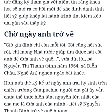
tức đăng ký tham gia với niềm tin rằng khoa
học sẽ mở ra cơ hội mới để xác định danh tính
liệt sỹ, giúp khép lại hành trình tìm kiếm kéo
dài gần sáu thập kỷ.
Chờ ngày anh trở về
"Giờ gia đình chỉ còn mỗi tôi. Tôi cũng hết sức
rồi, chỉ mong Nhà nước giúp tìm được hài cốt
anh để đưa anh về quê...", vừa dứt lời, bà
Nguyễn Thị Thanh (sinh năm 1964, xã Diễn
Châu, Nghệ An) nghẹn ngào bật khóc.
Hơn nửa thế kỷ kể từ ngày anh trai hy sinh trên
chiến trường Campuchia, người em gái ấy vẫn
chưa thể thực hiện tâm nguyện lớn nhất của
cha mẹ là đưa anh của mình - liệt sỹ Nguyễn
Thanh Bình trở về quê hương.