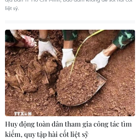
liệt sỹ.
Huy động toàn dân tham gia công tác tìm
kiếm, quy tập hài cốt liệt sỹ