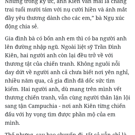
Nhưng trong ký ức, anh Kiên vẫn mãi là chàng
trai tuổi mười tám với nụ cười hiền và ánh mắt
đầy yêu thương dành cho các em,” bà Ngụ xúc
động chia sẻ.
Gia đình bà có bốn anh em thì có ba người anh
lên đường nhập ngũ. Ngoài liệt sỹ Trần Đình
Kiên, hai người anh còn lại đều trở về với
thương tật của chiến tranh. Không nguôi nỗi
day dứt về người anh cả chưa biết nơi yên nghỉ,
nhiều năm qua, cả gia đình đã dốc sức tìm
kiếm. Hai người anh, dù mang trên mình vết
thương chiến tranh, vẫn cùng người thân lặn lội
sang tận Campuchia - nơi anh Kiên từng chiến
đấu với hy vọng tìm được phần mộ của em
mình.
Thế nhưng, sau bao chuyến đi, tất cả vẫn chỉ là