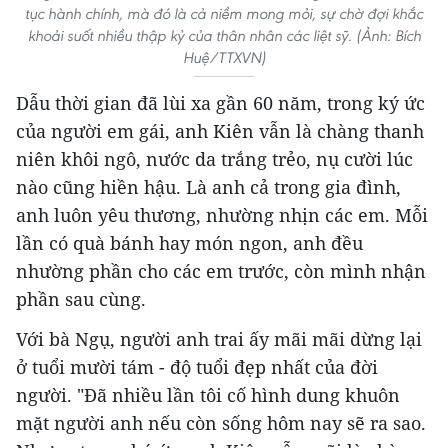
tục hành chính, mà đó là cả niềm mong mỏi, sự chờ đợi khắc
khoải suốt nhiều thập kỷ của thân nhân các liệt sỹ. (Ảnh: Bích
Huệ/TTXVN)
Dẫu thời gian đã lùi xa gần 60 năm, trong ký ức
của người em gái, anh Kiên vẫn là chàng thanh
niên khôi ngô, nước da trắng trẻo, nụ cười lúc
nào cũng hiền hậu. Là anh cả trong gia đình,
anh luôn yêu thương, nhường nhịn các em. Mỗi
lần có quà bánh hay món ngon, anh đều
nhường phần cho các em trước, còn mình nhận
phần sau cùng.
Với bà Ngụ, người anh trai ấy mãi mãi dừng lại
ở tuổi mười tám - độ tuổi đẹp nhất của đời
người. "Đã nhiều lần tôi cố hình dung khuôn
mặt người anh nếu còn sống hôm nay sẽ ra sao.