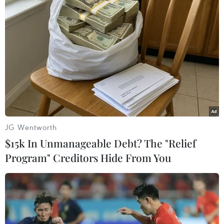
Bản Lồng - nơi văn hóa Mông hòa
nhịp cùng du lịch cộng đồng giữa
cổng trời Pha Đin
07/08/2026 08:31
Miss Galaxy Vietnam 2026: Sân chơi
nhan sắc khác biệt với dấu ấn công
nghệ
07/08/2026 07:40
JG Wentworth
$15k In Unmanageable Debt? The "Relief
Nhịp điệu Samulnori vang
Program" Creditors Hide From You
dội, Áo dài - Hanbok 'khoe sắc' bên
sông Hàn
07/08/2026 04:39