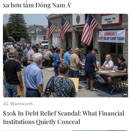
xa hơn tầm Đông Nam Á'
#Liên hoan nghệ thuật
#Trang phục truyền thống
#Dân tộc Raglai
Khánh Hòa
Ninh Thuận
Theo dõi VietnamPlus
JG Wentworth
$30k In Debt Relief Scandal: What Financial
Institutions Quietly Conceal
TIN CÙNG CHUYÊN MỤC