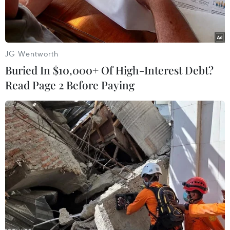
thống dân tộc Raglai, tổ chứcsáng 30/8, tại
Trung tâm huyện Bác Ái, tỉnh Ninh Thuận.
Hoạt động này nằm trong chương trình Ngày
JG Wentworth
hội văn hóa dân tộc Raglai - NinhThuận 2013.
Buried In $10,000+ Of High-Interest Debt?
Read Page 2 Before Paying
Các nghệ nhân, diễn viên, nhạc công trên thuộc
4 tỉnh Ninh Thuận, Bình Thuận,Khánh Hòa và
Lâm Đồng. Mỗi tỉnh cử một đoàn từ 25-30 người
tham gia, riêng NinhThuận có thêm 6 đoàn của
các huyện Bác Ái, Ninh Sơn, Thuận Bắc, Ninh
Phước,Thuận Nam và Ninh Hải.
Mỗi đoàn mang đến một chương trình nghệ
thuật dân tộc gồm các tiết mục nhưđánh mã la,
thổi kèn bầu Sarakel, đàn Chapi, sáo Talakung...