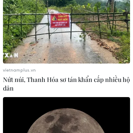
CƠ QUAN CHỦ QUẢN: THÔNG TẤN XÃ VIỆT NAM
Tổng Biên tập: TRẦN TIẾN DUẨN
Phó Tổng Biên tập: NGUYỄN THỊ TÁM, KHÚC THANH
THỦY
Sở hữu trí tuệ
Quy định sử dụng
vietnamplus.vn
RSS
Hỗ trợ
Nứt núi, Thanh Hóa sơ tán khẩn cấp nhiều hộ
Ngôn ngữ
TTXVN
dân
Dịch vụ tin
Quảng cáo
Liên hệ