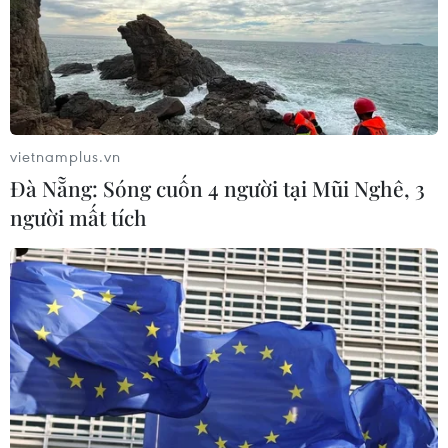
vietnamplus.vn
Đà Nẵng: Sóng cuốn 4 người tại Mũi Nghê, 3
người mất tích