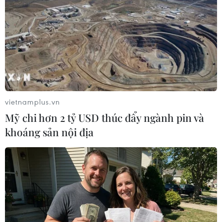
vietnamplus.vn
Mỹ chi hơn 2 tỷ USD thúc đẩy ngành pin và
khoáng sản nội địa
Nhật Bản tiếp tục khẩn trương cứu hộ sau
vụ sạt lở ở tỉnh Shizuoka
05/07/2021 09:45
Sau khi cứu được 23 người trong ngày 4/7, lính cứu