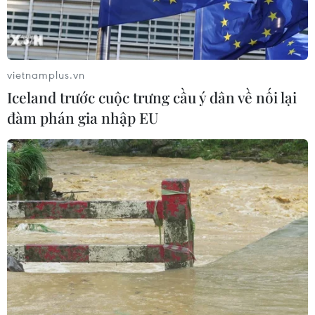
vietnamplus.vn
Iceland trước cuộc trưng cầu ý dân về nối lại
đàm phán gia nhập EU
TIN CÙNG CHUYÊN MỤC
Đà Nẵng: Hỗ trợ 700 triệu đồng cho
đồng bào nghèo xã Hùng Sơn
08/08/2026 09:58
Vùng 3 Hải quân cứu thành công 1
nạn nhân bị sóng cuốn tại Mũi Nghê
08/08/2026 08:43