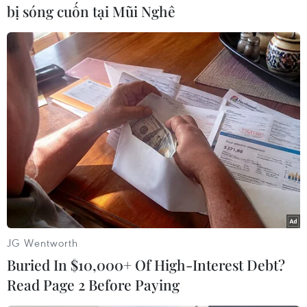
#Công trường xây dựng
#Mất tích
Trung Quốc
bị sóng cuốn tại Mũi Nghê
Theo dõi VietnamPlus
TIN LIÊN QUAN
JG Wentworth
Buried In $10,000+ Of High-Interest Debt?
Read Page 2 Before Paying