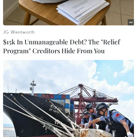
JG Wentworth
$15k In Unmanageable Debt? The "Relief
Program" Creditors Hide From You
Tìm kiếm các nạn nhân bị mất tích trong một vụ lạt sở đất ở tỉnh
Tứ Xuyên, Trung Quốc ngày 24/6/2017. (Ảnh: Reuters)
Giới chức Trung Quốc ngày 26/9 cho biết mưa
lớn đã gây ra một vụ lở đất ở huyện Thiên Toàn,
tỉnh Tứ Xuyên, Tây Nam Trung Quốc.
Theo nhà chức trách Trung Quốc, vụ lở đất xảy