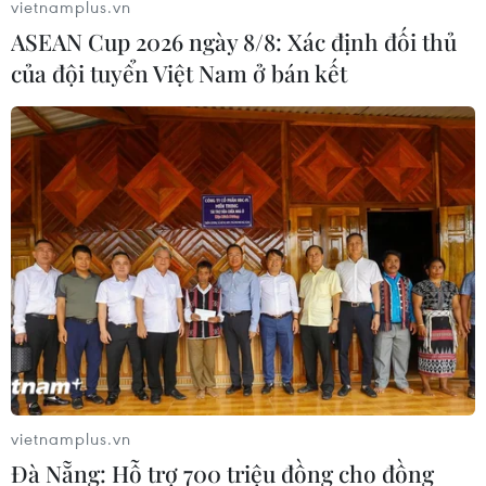
vietnamplus.vn
ASEAN Cup 2026 ngày 8/8: Xác định đối thủ
của đội tuyển Việt Nam ở bán kết
Trung Quốc: Bão Chanthu tiến sát
Thượng Hải, sóng biển cao tới 8m
13/09/2021 14:30
Chiều 13/9, bão Chanthu đã tiến đến gần vùng ven
biển của thành phố Thượng Hải gây ra những cột sóng
cao tới 8m, ít nhất 28.000 người đã được sơ tán do lo
ngại bão có thể gây sạt lở đất trong đêm.
vietnamplus.vn
Đà Nẵng: Hỗ trợ 700 triệu đồng cho đồng