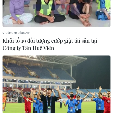
07/08/2026 00:43
Bánh xèo tôm nhảy - món ăn phải
thử khi đến Quy Nhơn
vietnamplus.vn
07/08/2026 00:00
Khởi tố 19 đối tượng cướp giật tài sản tại
Công ty Tân Huê Viên
Chưa có bằng chứng truyền máu trẻ
giúp chống lão hóa
06/08/2026 23:16
Xung đột Israel-Hamas: Ít nhất 300
trẻ em thiệt mạng trong 300 ngày
qua