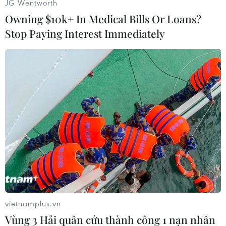
JG Wentworth
mất tích./.
Owning $10k+ In Medical Bills Or Loans?
(TTXVN/Vietnam+)
Stop Paying Interest Immediately
vietnamplus.vn
#Mưa lớn
#Sạt lở đất
#Dội cứu hộ
Vùng 3 Hải quân cứu thành công 1 nạn nhân