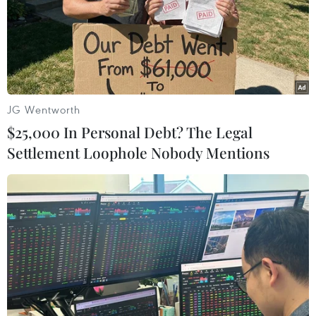
hỏa, cảnh sát và nhân viên thuộc Lực lượng phòng vệ
Nhật Bản tiếp tục tìm kiếm trong những ngôi nhà ngập
bùn ở Atami và dọn dẹp các đống đổ nát.
JG Wentworth
$25,000 In Personal Debt? The Legal
Settlement Loophole Nobody Mentions
Hơn 100 người đã thiệt mạng do mưa lũ