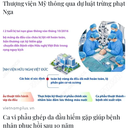
Thượng viện Mỹ thông qua dự luật trừng phạt
Xem thêm
Nga
CƠ QUAN CHỦ QUẢN: THÔNG TẤN XÃ VIỆT NAM
Tổng Biên tập: TRẦN TIẾN DUẨN
Phó Tổng Biên tập: NGUYỄN THỊ TÁM, KHÚC THANH
THỦY
Sở hữu trí tuệ
Quy định sử dụng
vietnamplus.vn
RSS
Hỗ trợ
Ca vi phẫu ghép da đầu hiếm gặp giúp bệnh
Ngôn ngữ
TTXVN
nhân phục hồi sau 10 năm