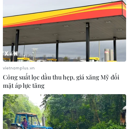
Tổng Biên tập: TRẦN TIẾN DUẨN
Phó Tổng Biên tập: NGUYỄN THỊ TÁM, KHÚC THANH
THỦY
Sở hữu trí tuệ
Quy định sử dụng
RSS
Hỗ trợ
Ngôn ngữ
TTXVN
vietnamplus.vn
Dịch vụ tin
Quảng cáo
Công suất lọc dầu thu hẹp, giá xăng Mỹ đối
Liên hệ
mặt áp lực tăng
Giấy phép số: 1374/GP-BTTTT do Bộ Thông tin và Truyền thông
cấp ngày 11/9/2008.
Quảng cáo: Phó TBT Nguyễn Thị Tám: 093.5958688, Email: