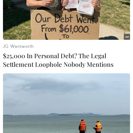
09/08/2026 09:23
Hơn 40 sáng kiến thanh niên hội tụ
tại Ngày Quốc tế Thanh niên 2026
09/08/2026 09:19
JG Wentworth
$25,000 In Personal Debt? The Legal
Settlement Loophole Nobody Mentions
Đà Nẵng mở rộng tìm kiếm 2 nạn
nhân mất tích sau vụ sóng cuốn ở
Mũi Nghê
09/08/2026 08:59
Ngành nào dẫn đầu số điểm của
Trường Đại học Khoa học Tự nhiên,
Đại học Quốc gia Hà Nội năm 2026?