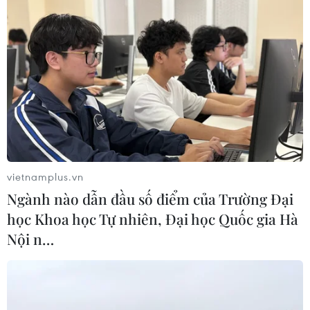
Con Ó, cây đổ trên đèo Bảo Lộc
09/08/2026 06:20
Xây dựng hành lang pháp lý để tháo
gỡ điểm nghẽn, đưa công nghiệp văn
hóa phát triển
09/08/2026 05:26
vietnamplus.vn
Xem thêm
Ngành nào dẫn đầu số điểm của Trường Đại
học Khoa học Tự nhiên, Đại học Quốc gia Hà
Nội n…
CƠ QUAN CHỦ QUẢN: THÔNG TẤN XÃ VIỆT NAM