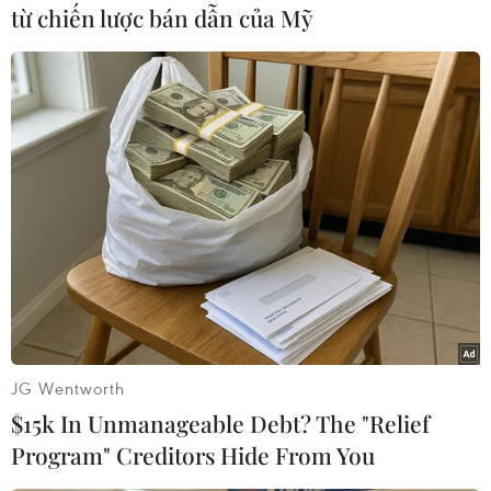
từ chiến lược bán dẫn của Mỹ
#Long An
#Nước lũ
#Vay vốn
#Ngân hàng
Long An
Tây Ninh
Theo dõi VietnamPlus
JG Wentworth
$15k In Unmanageable Debt? The "Relief
TIN CÙNG CHUYÊN MỤC
Program" Creditors Hide From You