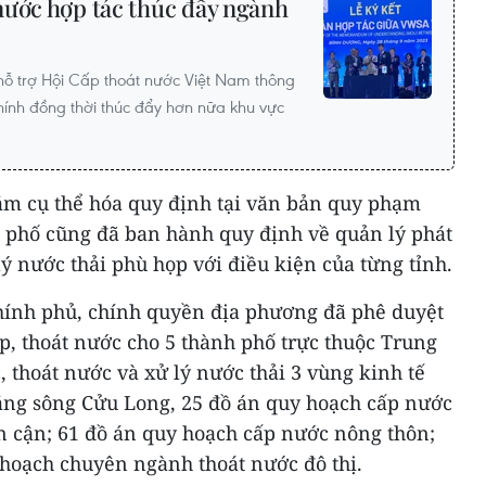
nước hợp tác thúc đẩy ngành
hỗ trợ Hội Cấp thoát nước Việt Nam thông
 chính đồng thời thúc đẩy hơn nữa khu vực
ằm cụ thể hóa quy định tại văn bản quy phạm
h phố cũng đã ban hành quy định về quản lý phát
lý nước thải phù họp với điều kiện của từng tỉnh.
hính phủ, chính quyền địa phương đã phê duyệt
, thoát nước cho 5 thành phố trực thuộc Trung
 thoát nước và xử lý nước thải 3 vùng kinh tế
ng sông Cửu Long, 25 đồ án quy hoạch cấp nước
n cận; 61 đồ án quy hoạch cấp nước nông thôn;
 hoạch chuyên ngành thoát nước đô thị.