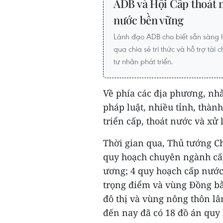
ADB và Hội Cấp thoát 
nước bền vững
Lãnh đạo ADB cho biết sẵn sàng 
qua chia sẻ tri thức và hỗ trợ tài
tư nhân phát triển.
Về phía các địa phương, nh
pháp luật, nhiều tỉnh, thàn
triển cấp, thoát nước và xử 
Thời gian qua, Thủ tướng C
quy hoạch chuyên ngành cấp
ương; 4 quy hoạch cấp nước,
trọng điểm và vùng Đồng bằ
đô thị và vùng nông thôn lâ
đến nay đã có 18 đồ án quy