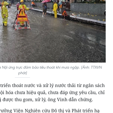
 Nội ứng trực đảm bảo tiêu thoát khi mưa ngập. (Ảnh: TTXVN
phát)
triển thoát nước và xử lý nước thải từ ngân sách
ội hóa chưa hiệu quả, chưa đáp ứng yêu cầu, chỉ
ị được thu gom, xử lý, ông Vinh dẫn chứng.
rưởng Viện Nghiên cứu Đô thị và Phát triển hạ