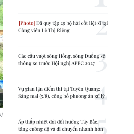
Đã quy tập 29 bộ hài cốt liệt sĩ tại
Công viên Lê Thị Riêng
Các cầu vượt sông Hồng, sông Đuống sẽ
thông xe trước Hội nghị APEC 2027
Vụ gian lận điểm thi tại Tuyên Quang:
Sáng mai (5/8), công bố phương án xử lý
t)
Áp thấp nhiệt đới đổi hướng Tây Bắc,
tăng cường độ và di chuyển nhanh hơn