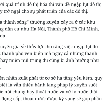
ới quá trình đô thị hóa thì vấn đề ngập lụt đô thị
 trở ngại cho sự phát triển của các đô thị.
óa thành sông” thường xuyên xảy ra ở các khu
đông dân cư như Hà Nội, Thành phố Hồ Chí Minh,
dài.
huyên gia về thủy lợi cho rằng việc ngập lụt đô
ác thành phố ven biển mà ngay cả những thành
g hay miền núi trung du cũng bị ảnh hưởng như
.
ên nhân xuất phát từ cơ sở hạ tầng yếu kém, quy
iệt là vẫn thiếu hành lang pháp lý xuyên suốt
ớc nói chung hay thoát nước và xử lý nước thải
ạt động cấp, thoát nước được kỳ vọng sẽ góp phần
.