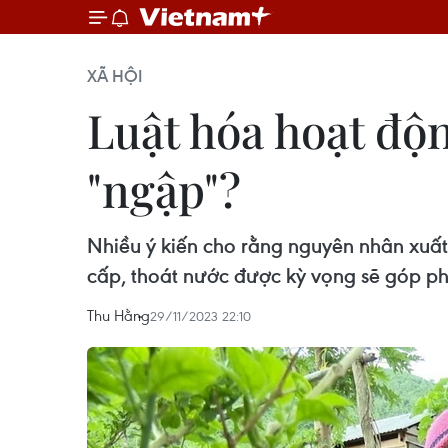
XÃ HỘI
Luật hóa hoạt độn
"ngập"?
Nhiều ý kiến cho rằng nguyên nhân xuất
cấp, thoát nước được kỳ vọng sẽ góp phầ
Thu Hằng
29/11/2023 22:10