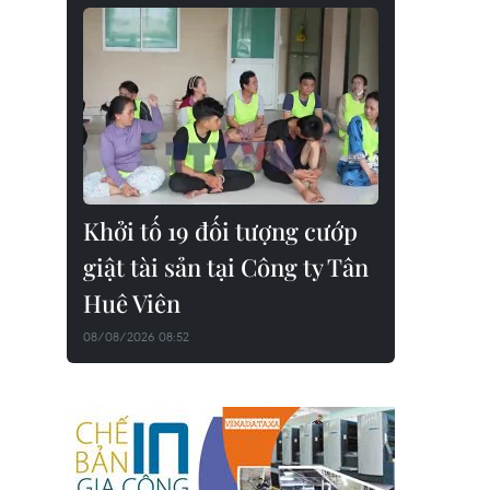
Khởi tố 19 đối tượng cướp
giật tài sản tại Công ty Tân
Huê Viên
08/08/2026 08:52