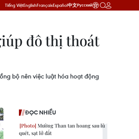
Tiếng Việt
English
Français
Español
中文
Русский
iúp đô thị thoát
ồng bộ nên việc luật hóa hoạt động
ĐỌC NHIỀU
Mường Than tan hoang sau lũ
quét, sạt lở đất