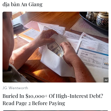
địa bàn An Giang
#Man City
#Mario Balotelli
#Mancini
#Ca ngợi
Theo dõi VietnamPlus
JG Wentworth
Buried In $10,000+ Of High-Interest Debt?
Read Page 2 Before Paying