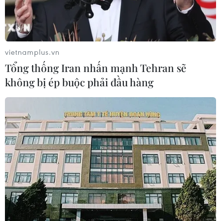
Công Phượng gặp thử thách lớn
trong ngày tái xuất V-League 2026/27
06/08/2026 11:49
vietnamplus.vn
Tổng thống Iran nhấn mạnh Tehran sẽ
không bị ép buộc phải đầu hàng
Nhận định Việt Nam vs
Campuchia: Vì sao thầy trò HLV Kim
Sang-sik cần giành ngôi đầu bảng?
06/08/2026 11:05
Nhận định Việt Nam vs Campuchia:
'Phù thủy Kim' sẽ xoay tua toan tính
đường dài?
06/08/2026 08:25