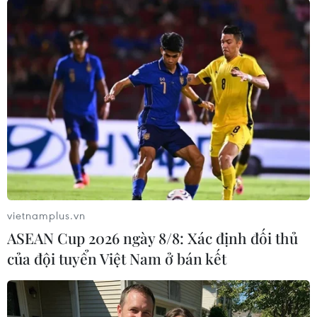
TIN CÙNG CHUYÊN MỤC
Chủ sân Azteca lỗ hơn 47 triệu USD vì
World Cup 2026
08/08/2026 06:43
ASEAN Cup 2026 ngày 8/8: Xác định
đối thủ của đội tuyển Việt Nam ở bán
kết
vietnamplus.vn
08/08/2026 03:50
ASEAN Cup 2026 ngày 8/8: Xác định đối thủ
của đội tuyển Việt Nam ở bán kết
Tuyển Việt Nam giành vé vào
bán kết, vì sao ông Kim Sang-sik vẫn
không vui?