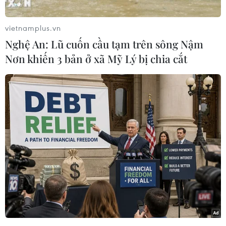
đổi thịt" cho Thâm Quyến, từ một ngôi làng nhỏ
bé nằm sát biên giới thành một trung tâm thành
vietnamplus.vn
phố năng động và sầm uất.
Nghệ An: Lũ cuốn cầu tạm trên sông Nậm
Giờ với dáng vẻ gầy mòn ốm yếu và vật lộn để
Nơn khiến 3 bản ở xã Mỹ Lý bị chia cắt
giành lại hơi thở cho cuộc sống của mình, người
đàn ông 50 tuổi nằm liệt giường này chia sẻ
rằng công việc ấy đã khiến ông ra nông nỗi này.
Không có bảo hộ lao động, ông và những công
nhân khác từ tỉnh Hồ Nam đã hít quá nhiều bụi
trong quá trình xây dựng phát triển thành phố
Thâm Quyến, để rồi giờ đây mang theo căn
bệnh phổi do thường xuyên hít phải khí bụi có
xylic. Nhưng trường hợp của ông Wang nặng
hơn.
Tháng 12 này, Trung Quốc sẽ kỷ niệm 40 năm