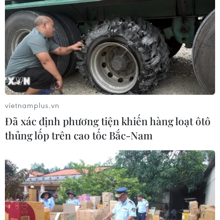
vietnamplus.vn
Đã xác định phương tiện khiến hàng loạt ôtô
thủng lốp trên cao tốc Bắc-Nam
Có tới 13 thành phố lớn trên thế giới có
mức tăng nhiệt thêm 2 độ C
07/03/2018 22:00
Theo báo cáo mới do "Mạng lưới nghiên cứu về ảnh