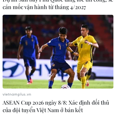
Trung Quốc
cán mốc vận hành từ tháng 4/2027
Theo dõi VietnamPlus
TIN LIÊN QUAN
vietnamplus.vn
ASEAN Cup 2026 ngày 8/8: Xác định đối thủ
của đội tuyển Việt Nam ở bán kết