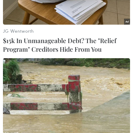
JG Wentworth
$15k In Unmanageable Debt? The "Relief
Program" Creditors Hide From You
Một góc thành phố Thâm Quyến. (Nguồn: Business Insider)
Trong vòng bốn năm đầu thế kỷ 21, ông Wang
Zhaohong làm việc cho một đội phá hủy công
trình cũ ở Thâm Quyến, Quảng Đông, miền Nam
Trung Quốc, mở đường cho công cuộc "thay da