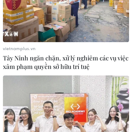
hưởng của biến đổi khí hậu đối với các đô thị" công bố,
trong 10 năm tới, mức tăng nhiệt độ tại 13 thành phố trên
thế giới có thể vượt quá 2 độ C.
vietnamplus.vn
Tây Ninh ngăn chặn, xử lý nghiêm các vụ việc
xâm phạm quyền sở hữu trí tuệ