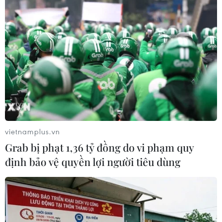
Điện Biên từng bước hình thành thị
trường tín chỉ carbon rừng
08/08/2026 06:50
Nghệ An: Lũ cuốn cầu tạm trên sông
Nậm Nơn khiến 3 bản ở xã Mỹ Lý bị
chia cắt
vietnamplus.vn
08/08/2026 06:36
Grab bị phạt 1,36 tỷ đồng do vi phạm quy
định bảo vệ quyền lợi người tiêu dùng
An Giang: Các bãi rác quá tải trong
khi dự án xử lý tập trung chậm tiến
độ
08/08/2026 05:39