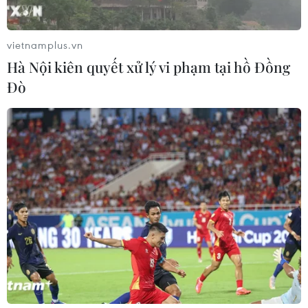
vietnamplus.vn
Hà Nội kiên quyết xử lý vi phạm tại hồ Đồng
Đò