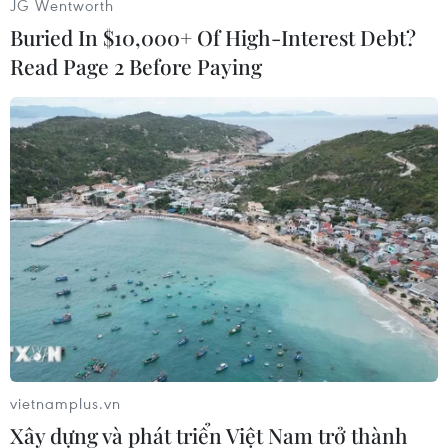
JG Wentworth
làm hơn 600 người thiệt mạng tại đảo Java./.
Buried In $10,000+ Of High-Interest Debt?
Read Page 2 Before Paying
(Vietnam+)
vietnamplus.vn
#Động đất mạnh
#Cảnh báo sóng thần
#Tâm chấn
Xây dựng và phát triển Việt Nam trở thành