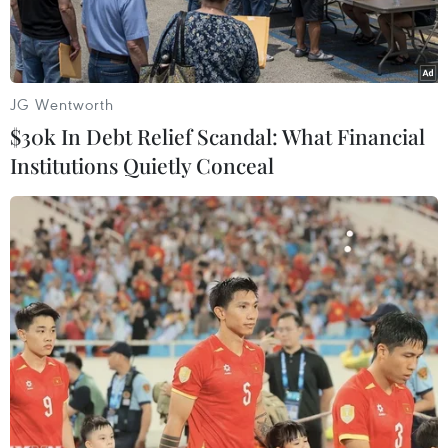
JG Wentworth
$30k In Debt Relief Scandal: What Financial
Institutions Quietly Conceal
Indonesia thường xuyên hứng chịu động đất do nằm ở Vành
đai Lửa Thái Bình Dương. (Ảnh minh họa. Nguồn: Ndtv)
Cơ quan Khí tượng, Khí hậu và Địa vật lý
Indonesia cho biết một trận động đất có độ lớn
6,1 đã làm rung chuyển tỉnh Maluku miền Đông