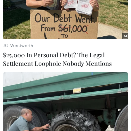
Trận động đất có độ lớn 5,5 xảy ra vào lúc 19h32 ngày
24/10 (giờ địa phương) tại huyện Túc Bắc, tỉnh Cam
Túc, Tây Bắc Trung Quốc, có độ sâu chấn tiêu 10km.
JG Wentworth
$25,000 In Personal Debt? The Legal
Settlement Loophole Nobody Mentions
Indonesia: Động đất có độ lớn 5,5 xảy ra ở