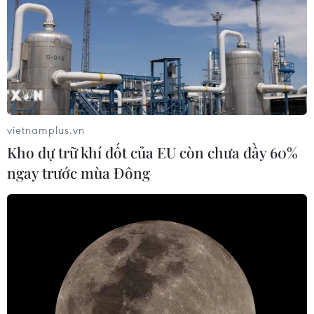
TIN CÙNG CHUYÊN MỤC
Campuchia nỗ lực bảo tồn động vật
hoang dã trước nguy cơ tuyệt chủng
vietnamplus.vn
07/08/2026 22:45
Kho dự trữ khí đốt của EU còn chưa đầy 60%
ngay trước mùa Đông
Áp thấp nhiệt đới trên vịnh Bắc Bộ sẽ
gây ảnh hưởng thế nào tới Việt Nam?
07/08/2026 14:38
Nứt núi, Thanh Hóa sơ tán khẩn cấp