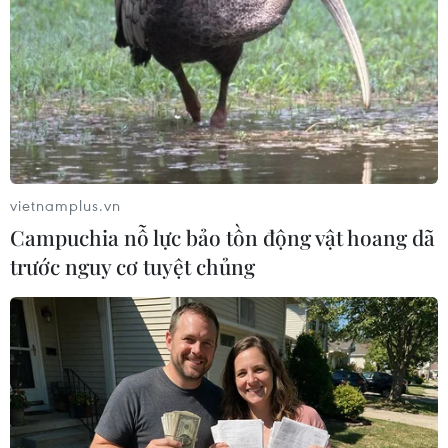
vietnamplus.vn
Campuchia nỗ lực bảo tồn động vật hoang dã
trước nguy cơ tuyệt chủng
Trung Quốc: Động đất độ lớn 5,5 làm rung
chuyển tỉnh Cam Túc
24/10/2023 12:51