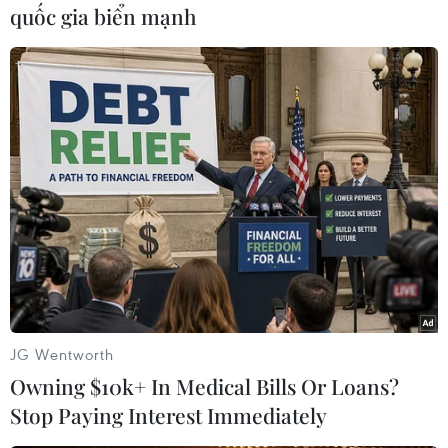
#Cơ quan khí tượng
#Vành đai Lửa Thái Bình Dương
quốc gia biển mạnh
Indonesia
Theo dõi VietnamPlus
TIN LIÊN QUAN
JG Wentworth
Owning $10k+ In Medical Bills Or Loans?
Stop Paying Interest Immediately