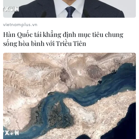
03/08/2026 15:02
vietnamplus.vn
Lãnh đạo EU kêu gọi 'hành động
Hàn Quốc tái khẳng định mục tiêu chung
thống nhất' về biên giới
sống hòa bình với Triều Tiên
03/08/2026 14:35
Google châm ngòi cuộc đối
đầu mới giữa Mỹ và châu Âu về chủ
quyền số
03/08/2026 10:50
Giáo hoàng Leo XIV ban hành Luật
Cơ bản mới của Vatican
03/08/2026 05:32