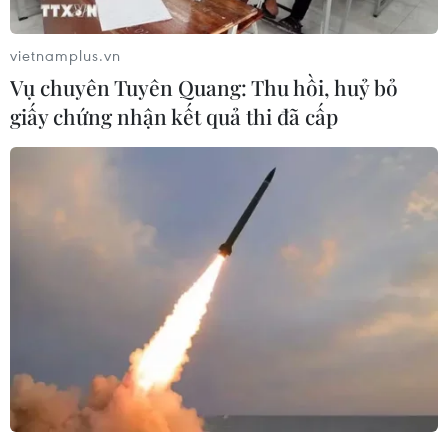
lực bảo dưỡng, sửa chữa và bảo đảm nguồn
cung đối với loại tên lửa phòng không tiên tiến
vietnamplus.vn
này.
Vụ chuyên Tuyên Quang: Thu hồi, huỷ bỏ
Bộ trưởng Quốc phòng Ba Lan Władysław
giấy chứng nhận kết quả thi đã cấp
Kosiniak-Kamysz ngày 7/7 thông báo về thỏa
thuận trên bên lề Hội nghị thượng đỉnh Tổ chức
Hiệp ước Bắc Đại Tây Dương (NATO) tại Ankara
(Thổ Nhĩ Kỳ), cho biết trung tâm mới sẽ góp
phần tăng cường năng lực kỹ thuật của châu
Âu, đồng thời đẩy nhanh quá trình sản xuất và
bảo trì tên lửa PAC-3.
Hiện các bên chưa công bố địa điểm đặt trung
tâm. Tuy nhiên, Bộ trưởng Kosiniak-Kamysz
trước đó cho biết Ba Lan là một trong những
quốc gia đang được xem xét nghiêm túc để đặt