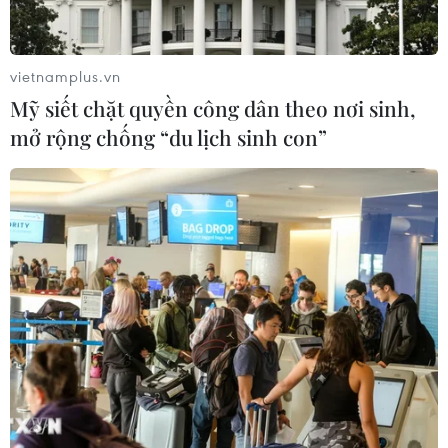
vietnamplus.vn
Mỹ siết chặt quyền công dân theo nơi sinh,
mở rộng chống “du lịch sinh con”
Xung đột Iran làm cạn kiệt kho tên
lửa đánh chặn Patriot, THAAD
06/04/2026 15:39
Xung đột giữa Mỹ, Israel và Iran đang nhanh chóng làm
cạn kiệt kho tên lửa đánh chặn Patriot và Hệ thống
phòng thủ THAAD, đe dọa khiến các đồng minh của Mỹ
trên toàn cầu dễ bị tấn công.