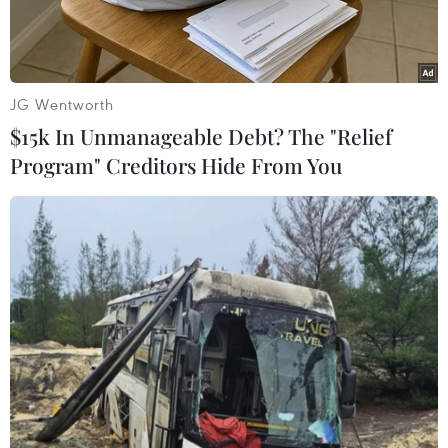
mọi năm.
JG Wentworth
$15k In Unmanageable Debt? The "Relief
Program" Creditors Hide From You
Tượng đài Cà Mau rực rỡ trong đêm 29 Tết. (Ảnh: Kim
Há/TTXVN)
Trước thời khắc Giao thừa thiêng liêng, thành
phố Cà Mau - thành phố cực Nam Tổ quốc đã