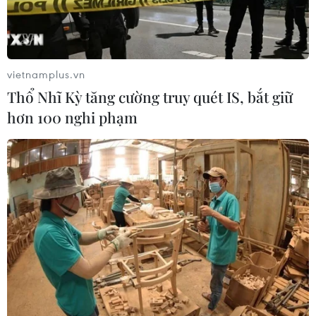
vietnamplus.vn
Thổ Nhĩ Kỳ tăng cường truy quét IS, bắt giữ
hơn 100 nghi phạm
#dịch COVID-19
#không tổ chức bắn pháo hoa
#du Xuân
#chợ hoa kiểng
#chốt kiểm soát
Cà Mau
Theo dõi VietnamPlus