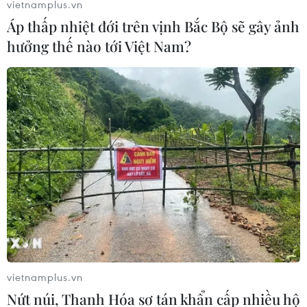
vietnamplus.vn
Áp thấp nhiệt đới trên vịnh Bắc Bộ sẽ gây ảnh
Cà Mau: Phát hiện kịp thời, cách ly 38 đối
hưởng thế nào tới Việt Nam?
tượng nhập cảnh trái phép
23/01/2021 07:47
Ngày 23/1, Ủy ban Nhân dân huyện Trần Văn Thời (Cà
Mau) cho biết lực lượng chức năng huyện này vừa phát
hiện 38 đối tượng nhập cảnh trái phép từ nước ngoài về
địa phương.
vietnamplus.vn
Nứt núi, Thanh Hóa sơ tán khẩn cấp nhiều hộ