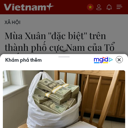
XÃ HỘI
Mùa Xuân ''đặc biệt'' trên
thành phố cực Nam của Tổ
quốc
Khám phá thêm
Huỳnh Anh
11/02/2021 14:20
Do tình hình dịch COVID-19 diễn biến phức tạp, tỉnh
Cà Mau chủ trương không tổ chức bắn pháo hoa
và các chương trình nghệ thuật chào đón năm mới
nên lượng người du Xuân có phần hạn chế hơn