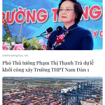
được đưa đến khu cách ly tập trung, lấy mẫu xét
nghiệm để tiến hành các bước tiếp theo.
vietnamplus.vn
Phó Thủ tướng Phạm Thị Thanh Trà dự lễ
khởi công xây Trường THPT Nam Đàn 1