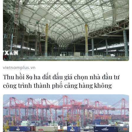
cậu liệt sĩ
07/08/2026 08:40
Xe khách lao xuống hố sâu bên
đường, 18 hành khách thoát nạn
07/08/2026 08:39
vietnamplus.vn
Xem thêm
Thu hồi 89 ha đất đấu giá chọn nhà đầu tư
công trình thành phố cảng hàng không
CƠ QUAN CHỦ QUẢN: THÔNG TẤN XÃ VIỆT NAM
Tổng Biên tập: TRẦN TIẾN DUẨN