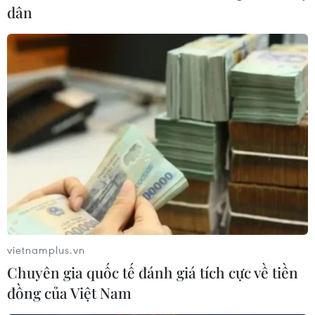
dân
Mùa Xuân về với các chiến sỹ hải
quân nhà giàn DK1
27/01/2021 01:00
Tuy khó khăn khi phải sống xa nhà, nhưng những người
lính Nhà giàn DK1 đều nhận thấy đó là một vinh dự, tự
hào được thực hiện trách nhiệm cao cả của mình bảo
vệ chủ quyền biển, đảo Tổ quốc.
vietnamplus.vn
Chuyên gia quốc tế đánh giá tích cực về tiền
đồng của Việt Nam