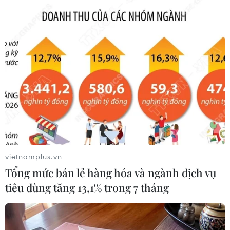
vietnamplus.vn
#Căng thẳng thương mại Mỹ-Trung
Tổng mức bán lẻ hàng hóa và ngành dịch vụ
#Cố vấn An ninh quốc gia Mỹ
#Robert O'Brien
tiêu dùng tăng 13,1% trong 7 tháng
#thỏa thuận thương mại
#hàng hóa nhập khẩu từ Trung Quốc
Mỹ
Trung Quốc