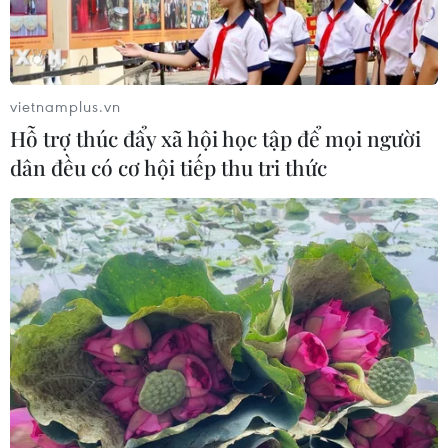
Thưởng vượt kế hoạch: động lực còn
thiếu cho doanh nghiệp dẫn dắt
07/08/2026 04:01
vietnamplus.vn
Hỗ trợ thúc đẩy xã hội học tập để mọi người
dân đều có cơ hội tiếp thu tri thức
Phú Thọ gỡ vướng mắc mặt bằng,
đẩy nhanh đầu tư các cụm công
nghiệp
07/08/2026 03:32
Cà Mau quảng bá thương hiệu, kết
nối đầu tư, đưa ngành tôm phát triển
bền vững
07/08/2026 03:04