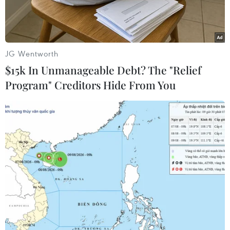
JG Wentworth
$15k In Unmanageable Debt? The "Relief
Program" Creditors Hide From You
Cố vấn An ninh quốc gia Mỹ Robert O'Brien. (Nguồn: Anadolu)
Cố vấn An ninh quốc gia Mỹ Robert O'Brien
ngày 23/11 tuyên bố thỏa thuận thương mại giai
đoạn một với Trung Quốc vẫn khả thi trước cuối
năm nay.