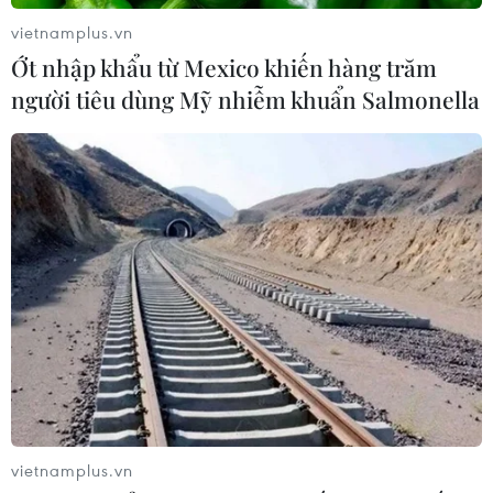
Lâm Đồng vào cao điểm vụ cá Nam,
vietnamplus.vn
ngư dân phấn khởi vươn khơi
Ớt nhập khẩu từ Mexico khiến hàng trăm
06/08/2026 09:06
người tiêu dùng Mỹ nhiễm khuẩn Salmonella
Giá dầu tăng khi nhà đầu tư thận
trọng trước tình hình Trung Đông
06/08/2026 09:03
Xem thêm
vietnamplus.vn