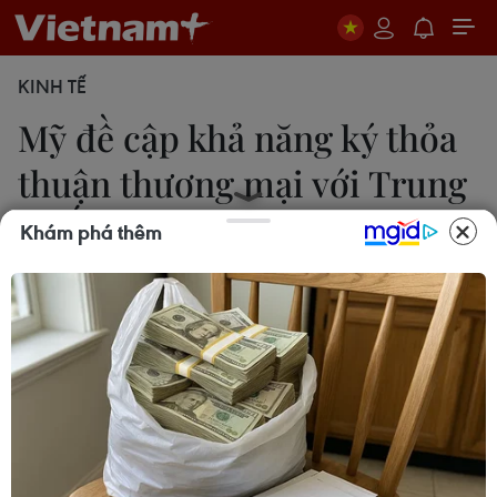
KINH TẾ
Mỹ đề cập khả năng ký thỏa
thuận thương mại với Trung
Quốc
Khám phá thêm
Ngọc Biên
23/11/2019 22:58
Cố vấn An ninh quốc gia Mỹ Robert O'Brien nêu rõ:
"Chúng tôi hy vọng hoàn tất thỏa thuận (giai đoạn
một) trước cuối năm nay. Tôi nghĩ điều đó vẫn khả
thi."