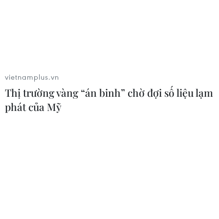
08/08/2026 23:58
Cộng hòa Dân chủ Congo ghi nhận
hơn 300 trẻ em tử vong do Ebola
08/08/2026 15:21
vietnamplus.vn
Thị trường vàng “án binh” chờ đợi số liệu lạm
phát của Mỹ
Đà Nẵng: Hỗ trợ 700 triệu đồng cho
đồng bào nghèo xã Hùng Sơn
08/08/2026 09:58
Vùng 3 Hải quân cứu thành công 1
nạn nhân bị sóng cuốn tại Mũi Nghê
08/08/2026 08:43