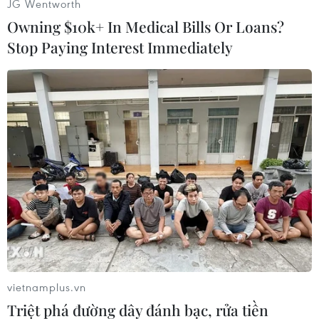
JG Wentworth
Owning $10k+ In Medical Bills Or Loans?
Stop Paying Interest Immediately
#Thiết bị an ninh
#Thiết bị nổ
#Iraq
#Lim Yong Nam
#Tội phạm
#Khủng bố
#Thiết bị chế tạo bom
Mỹ
Singapore
vietnamplus.vn
Theo dõi VietnamPlus
Triệt phá đường dây đánh bạc, rửa tiền