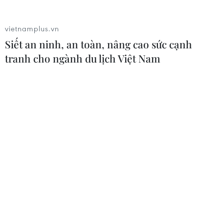
THỦY
vietnamplus.vn
Sở hữu trí tuệ
Quy định sử dụng
Siết an ninh, an toàn, nâng cao sức cạnh
RSS
Hỗ trợ
tranh cho ngành du lịch Việt Nam
Ngôn ngữ
TTXVN
Dịch vụ tin
Quảng cáo
Liên hệ
Giấy phép số: 1374/GP-BTTTT do Bộ Thông tin và Truyền thông
cấp ngày 11/9/2008.
Quảng cáo: Phó TBT Nguyễn Thị Tám: 093.5958688, Email:
tamvna@gmail.com
Điện thoại: (024) 39411349 - (024) 39411348, Fax: (024)
39411348