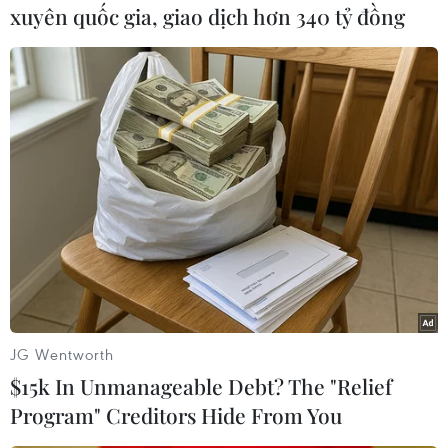
xuyên quốc gia, giao dịch hơn 340 tỷ đồng
TIN LIÊN QUAN
JG Wentworth
$15k In Unmanageable Debt? The "Relief
Program" Creditors Hide From You