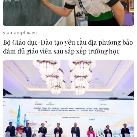
nhiều vụ tấn công khác ở châu Âu.
vietnamplus.vn
Bộ Giáo dục-Đào tạo yêu cầu địa phương bảo
đảm đủ giáo viên sau sắp xếp trường học
Mỹ kết án đối tượng âm mưu đánh bom
căn cứ quân sự
19/10/2016 05:06