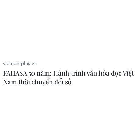
vietnamplus.vn
FAHASA 50 năm: Hành trình văn hóa đọc Việt
Nam thời chuyển đổi số
TIN CÙNG CHUYÊN MỤC
Chính phủ Thái Lan siết chặt kiểm
soát sở hữu súng