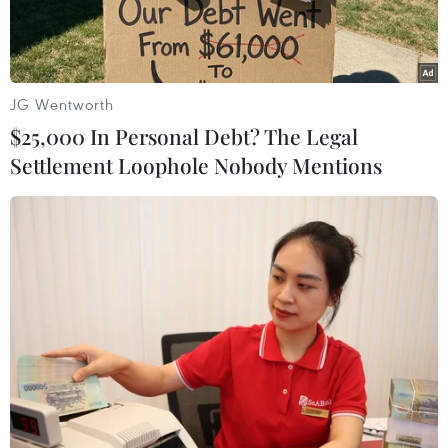
JG Wentworth
$25,000 In Personal Debt? The Legal
Settlement Loophole Nobody Mentions
Ảnh minh họa. (Nguồn: walesonline.co.uk)
Ngày 15/12, Bộ Tư pháp Mỹ thông báo một công
dân Singapore tên là Lim Yong Nam đã nhận tội
trước một tòa án liên bang về âm mưu xuất
khẩu trái phép các thành phần chế tạo bom và
thiết bị nổ sang Iraq.
Nguồn tin trên cho hay Lim Yong Nam, 42 tuổi