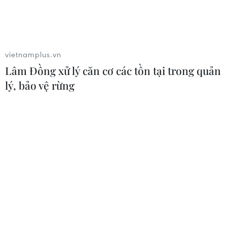
Trung Quốc nâng mức ứng phó khẩn
cấp với bão Dolphin
vietnamplus.vn
08/08/2026 07:10
Lâm Đồng xử lý căn cơ các tồn tại trong quản
lý, bảo vệ rừng
Xem thêm
CƠ QUAN CHỦ QUẢN: THÔNG TẤN XÃ VIỆT NAM
Tổng Biên tập: TRẦN TIẾN DUẨN
Phó Tổng Biên tập: NGUYỄN THỊ TÁM, KHÚC THANH