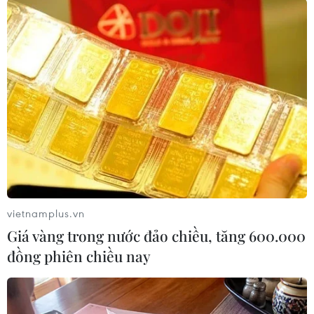
Dữ liệu điện thoại giúp bắt nghi phạm
đánh bom Bangkok
31/08/2015 02:11
Nhà chức trách Thái Lan đã dành hơn một tuần kiểm tra
lại mọi cuộc điện thoại được thực hiện trong khu vực
quanh đền thờ Erawan, vào thời điểm diễn ra vụ đánh
bom trong ngày 17/8.
vietnamplus.vn
Giá vàng trong nước đảo chiều, tăng 600.000
đồng phiên chiều nay