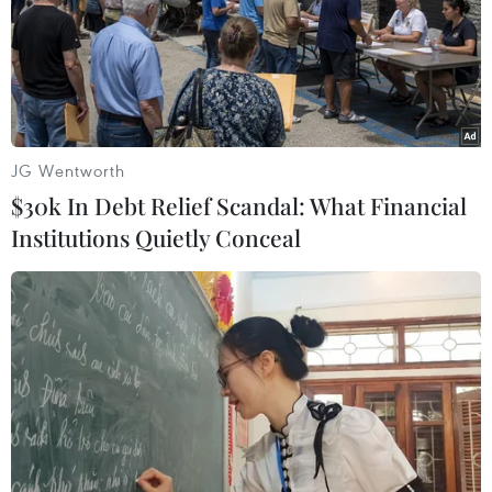
JG Wentworth
$30k In Debt Relief Scandal: What Financial
Institutions Quietly Conceal
Nhiều khả năng tiếp tục xảy ra tấn công
khủng bố ở châu Âu
31/03/2016 05:08
Việc nghi can Reda Kriket tích trữ một kho súng và thiết
bị chế tạo bom đã làm tăng thêm quan ngại rằng các
phần tử khủng bố đang lên kế hoạch thực hiện thêm