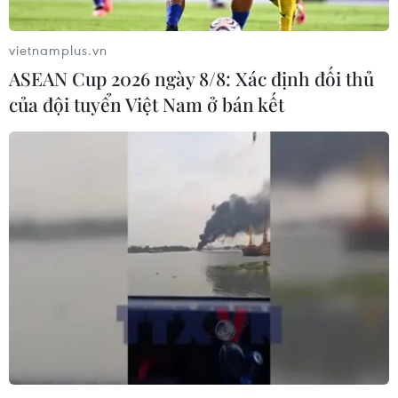
vietnamplus.vn
ASEAN Cup 2026 ngày 8/8: Xác định đối thủ
của đội tuyển Việt Nam ở bán kết
Tổng thống Mỹ: Vòng đàm phán với Iran
sắp tới mang tính quyết định
10/06/2025 08:35
Tổng thống Mỹ khẳng định đang cố gắng để đạt một
thỏa thuận mà không phải tính đến phương án quân sự,