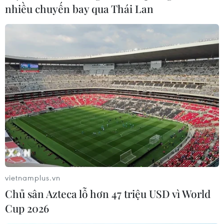
nhiều chuyến bay qua Thái Lan
08/06/2025 07:11
Tổng thống Iran Masoud Pezeshkian cho biết các hoạt
động hạt nhân của Iran hoàn toàn “minh bạch” và đã
nhiều lần được Cơ quan Năng lượng Nguyên tử Quốc
tế (IAEA) xác nhận.
vietnamplus.vn
Chủ sân Azteca lỗ hơn 47 triệu USD vì World
Cup 2026