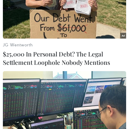
thuận hạt nhân khả thi với Mỹ
Iran, Mỹ nhất trí chuẩn bị cho vòng đàm phán
tiếp theo
Iran sẵn sàng thỏa hiệp về hạt nhân nếu Mỹ dỡ
bỏ trừng phạt
JG Wentworth
$25,000 In Personal Debt? The Legal
Settlement Loophole Nobody Mentions
TIN LIÊN QUAN