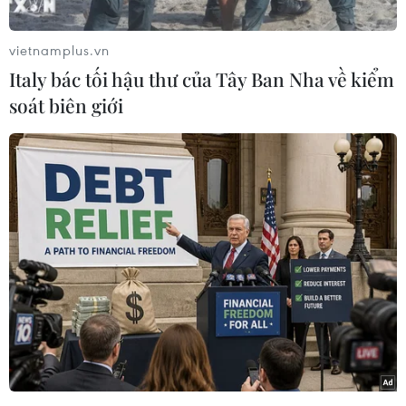
Donald Trump về các phương án có thể được áp
dụng đối với Iran, trong trường hợp hai bên
vietnamplus.vn
không đạt được thỏa thuận hạt nhân mới.
Italy bác tối hậu thư của Tây Ban Nha về kiểm
Phát biểu tại phiên điều trần của Ủy ban Quân
soát biên giới
lực Hạ viện Mỹ ngày 10/6, Tướng Kurilla nói:
"Tôi đã cung cấp cho Bộ trưởng Quốc phòng và
Tổng thống nhiều lựa chọn khác nhau."
Khi được hỏi liệu CENTCOM, bộ tư lệnh chịu
trách nhiệm thúc đẩy và bảo vệ các lợi ích của
Mỹ ở Trung Đông, có sẵn sàng triển khai "lực
lượng áp đảo" để ngăn Iran chế tạo vũ khí hạt
nhân hay không, ông Kurilla trả lời "Có."
Người đứng đầu CENTCOM nói thêm ông "hoàn
toàn ủng hộ một giải pháp thông qua đàm phán
để ngăn Iran có được vũ khí hạt nhân vì xung