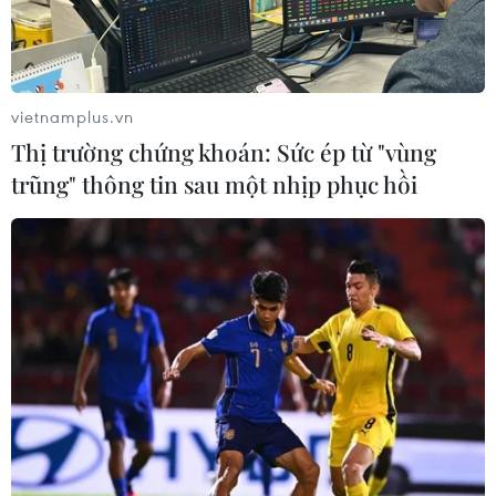
vietnamplus.vn
Thị trường chứng khoán: Sức ép từ "vùng
trũng" thông tin sau một nhịp phục hồi
Mỹ đã chuẩn bị kế hoạch sẵn sàng
tấn công quân sự Iran?
11/06/2025 04:04
Tư lệnh Bộ Chỉ huy Trung tâm của Mỹ (CENTCOM),
ngày 10/6 cho biết đã trình bày với Tổng thống Donald
Trump về các kế hoạch quân sự để tấn công Iran và đã
sẵn sàng thực hiện nếu được lệnh.