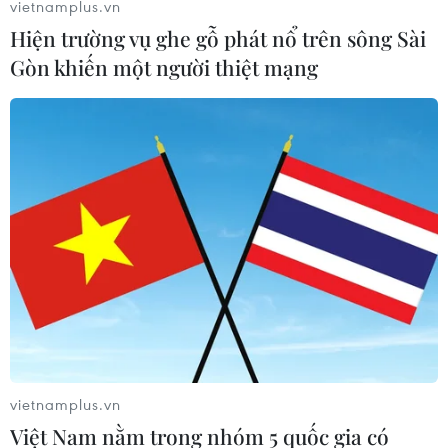
song ông cũng không loại trừ khả năng mọi việc diễn ra
vietnamplus.vn
theo chiều hướng khác.
Hiện trường vụ ghe gỗ phát nổ trên sông Sài
Gòn khiến một người thiệt mạng
Iran sẵn sàng cho phép thanh sát các cơ
vietnamplus.vn
sở hạt nhân
Việt Nam nằm trong nhóm 5 quốc gia có