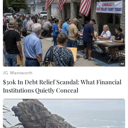
loại trừ khả năng mọi việc diễn ra
theo chiều hướng khác.
(TTXVN/Vietnam+)
JG Wentworth
$30k In Debt Relief Scandal: What Financial
Institutions Quietly Conceal