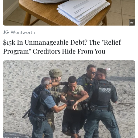
JG Wentworth
$15k In Unmanageable Debt? The "Relief
Program" Creditors Hide From You
Tư lệnh Bộ Chỉ huy trung tâm Mỹ (CENTCOM), Tướng Michael
Kurilla. (Ảnh: Getty Images/TTXVN)
Tư lệnh Bộ Chỉ huy Trung tâm của Mỹ
(CENTCOM), Tướng Michael "Erik" Kurilla ngày
10/6 cho biết ông đã trình bày với Tổng thống