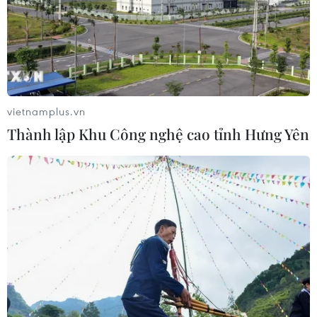
Nhật Bản: Nội các thông qua chính
sách giảm thuế tiêu thụ thực phẩm
xuống 1%
05/08/2026 15:30
Ngành Hải quan đẩy mạnh cải cách
vietnamplus.vn
thể chế và hiện đại hóa công tác
Thành lập Khu Công nghệ cao tỉnh Hưng Yên
quản lý
05/08/2026 12:35
Ngân hàng trước làn sóng AI: Dữ liệu
là đòn bẩy, quản trị là chìa khóa
05/08/2026 09:25
Standard Chartered huy động thành