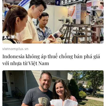
(TTXVN/Vietnam+)
vietnamplus.vn
Indonesia không áp thuế chống bán phá giá
với nhựa từ Việt Nam
#nợ công
#khủng hoảng năng lượng
#chi tiêu công
#Biến đổi Khí hậu
Đức