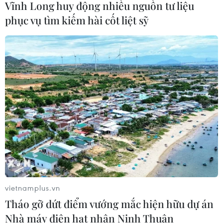
04/08/2026 11:56
Vĩnh Long huy động nhiều nguồn tư liệu
phục vụ tìm kiếm hài cốt liệt sỹ
UBS bị phạt 125 triệu USD vì vi phạm
luật chống rửa tiền
04/08/2026 04:58
Xem thêm
vietnamplus.vn
CƠ QUAN CHỦ QUẢN: THÔNG TẤN XÃ VIỆT NAM
Tháo gỡ dứt điểm vướng mắc hiện hữu dự án
Tổng Biên tập: TRẦN TIẾN DUẨN
Nhà máy điện hạt nhân Ninh Thuận