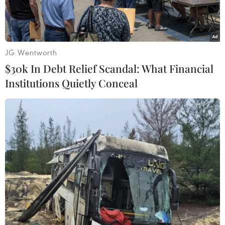
đổi Khí hậu.
JG Wentworth
$30k In Debt Relief Scandal: What Financial
Institutions Quietly Conceal
Thủ tướng Đức Olaf Scholz. (Ảnh: AFP/TTXVN)
Chính phủ Đức sẽ tìm cách tiếp tục trì hoãn áp
dụng biện pháp giới hạn nợ công theo quy định