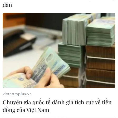
Theo Hãng thông tấn Đức (DPA), kế hoạch bao gồm việc
dân
giảm sâu thuế điện dùng cho sản xuất và nới rộng biên
độ trợ giá điện cho các ngành đặc biệt bị ảnh hưởng
bởi giá điện tăng cao.
vietnamplus.vn
Chuyên gia quốc tế đánh giá tích cực về tiền
đồng của Việt Nam