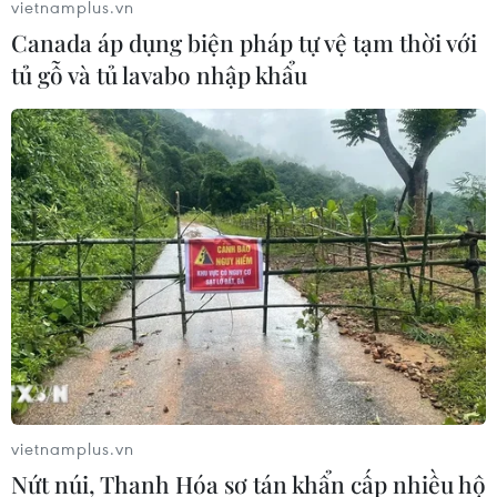
vietnamplus.vn
Canada áp dụng biện pháp tự vệ tạm thời với
tủ gỗ và tủ lavabo nhập khẩu
Chính phủ Đức đạt được thỏa thuận giảm
thuế điện sau nhiều tranh cãi
vietnamplus.vn
10/11/2023 01:32
Nứt núi, Thanh Hóa sơ tán khẩn cấp nhiều hộ