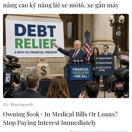
nâng cao kỹ năng lái xe môtô, xe gắn máy
Đức lùi cuộc bỏ phiếu về
ngân sách để "xem xét cẩn
thận" kế hoạch chi tiêu
Tại Đức, một phán quyết mới đây
của tòa án đã gây rối loạn cho kế
hoạch công bố ngân sách năm
2024 của Chính phủ liên minh,
thậm chí có thể tiếp tục tác động
đến kế hoạch tài chính cho đến
năm 2027.
Biện pháp "hãm nợ" được đưa vào Hiến pháp
JG Wentworth
năm 2009 dưới thời Thủ tướng Angela Merken,
Owning $10k+ In Medical Bills Or Loans?
nhằm khống chế nợ công mới tại Đức ở mức
Stop Paying Interest Immediately
0,35% Tổng sản phẩm quốc nội (GDP). Biện