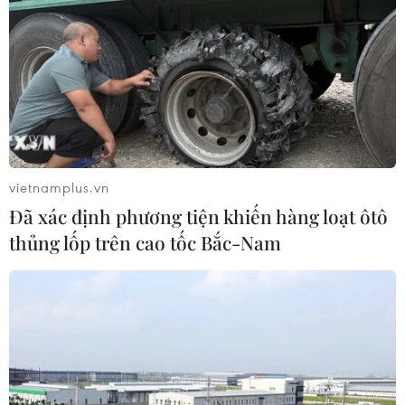
Lãi suất ngân hàng ngày 6/8: Kỳ hạn
3 tháng đang được mức lãi suất tối đa
06/08/2026 00:06
Mỹ phát tín hiệu ủng hộ ổn định
đồng won của Hàn Quốc
vietnamplus.vn
05/08/2026 23:26
Đã xác định phương tiện khiến hàng loạt ôtô
thủng lốp trên cao tốc Bắc-Nam
Mỹ hoàn trả khoảng 100 tỷ USD thuế
quan sau phán quyết của Tòa án Tối
cao
05/08/2026 22:58