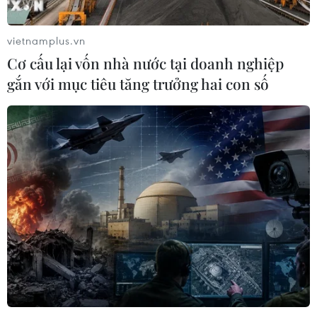
hai con số
07/08/2026 13:16
vietnamplus.vn
Cơ cấu lại vốn nhà nước tại doanh nghiệp
Bộ Tài chính: Thống nhất bốn
gắn với mục tiêu tăng trưởng hai con số
Chương trình mục tiêu quốc gia
thành một tổng thể
07/08/2026 13:06
Tháo gỡ dứt điểm vướng mắc hiện
hữu dự án Nhà máy điện hạt nhân
Ninh Thuận
07/08/2026 09:27
Masterise Homes đồng hành cùng
khách hàng trên toàn quốc với giải