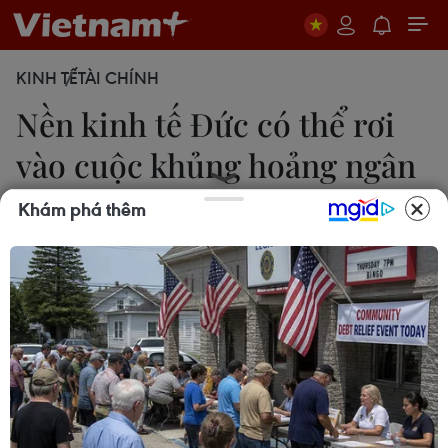
KINH TẾ
TÀI CHÍNH
Nền kinh tế Đức có thể rơi
vào cuộc khủng hoảng ngân
sách
Khám phá thêm
Lê Ánh
24/11/2023 09:13
Tòa án Tối cao ra phán quyết cho rằng Chính phủ
Thủ tướng Scholz đã vi phạm các quy định nợ
công khi chuyển khoản ngân sách dành cho hỗ trợ
đại dịch COVID-19 sang quỹ dành cho chống Biến