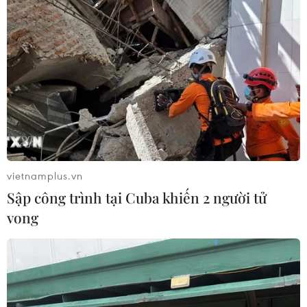
NAPAS, BIDV và Weixin Pay mở rộng
thanh toán QR Việt Nam-Trung
Quốc
06/08/2026 07:34
Làn sóng tấn công mạng nhằm vào
các quỹ đầu cơ lớn của Mỹ
06/08/2026 06:47
vietnamplus.vn
Sập công trình tại Cuba khiến 2 người tử
vong
Đồng USD trước bước ngoặt do đồng
yen mạnh lên và số liệu việc làm Mỹ
06/08/2026 05:14