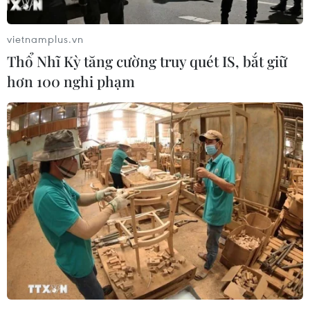
vietnamplus.vn
Thổ Nhĩ Kỳ tăng cường truy quét IS, bắt giữ
hơn 100 nghi phạm
Đức: Đòn giáng ngân sách “kích hoạt”
cảnh báo tăng trưởng và việc làm năm
2024
20/11/2023 04:00
Liên minh của Thủ tướng Đức đang cố gắng khắc phục
“lỗ hổng” tài chính lớn sau khi tòa án ra phán quyết
ngăn Chính phủ chuyển 60 tỷ euro tiền chưa sử dụng từ
đại dịch COVID-19 sang hỗ trợ công nghiệp.