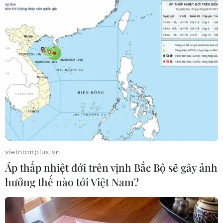
pháp này được miễn thực thi từ 2020-2022 để
đối phó với đại dịch COVID-19 và cuộc khủng
hoảng năng lượng và dự kiến được áp dụng trở
lại từ năm 2023.
Việc phải tiếp tục trì hoãn áp dụng trở lại quy
định trần nợ công có thể là "liều thuốc đắng"
dành cho liên minh cầm quyền giữa các đảng
Dân chủ xã hội (SPD), đảng Xanh và đảng Dân
chủ tự do (FDP) từng cam kết áp dụng trở lại
biện pháp trong năm 2023.
vietnamplus.vn
Ông Lindner cho biết trước mắt sẽ đưa ra ngân
Áp thấp nhiệt đới trên vịnh Bắc Bộ sẽ gây ảnh
sách mới cho năm 2023 vào tuần tới để tháo gỡ
hưởng thế nào tới Việt Nam?
bế tắc hiện nay trước khi tiếp tục bàn về ngân
sách cho các năm tiếp theo.
Ông Lindner khẳng định biện pháp này không