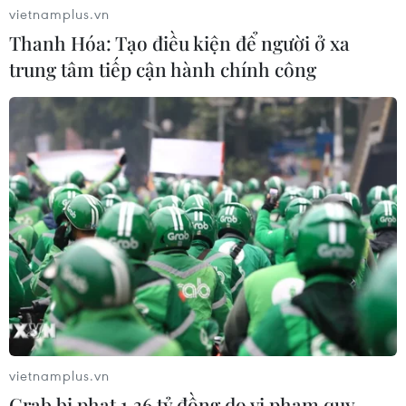
vietnamplus.vn
Thanh Hóa: Tạo điều kiện để người ở xa
trung tâm tiếp cận hành chính công
Kinh tế Nga: Dự trữ ngoại tệ tăng trở lại,
lạm phát giảm
09/07/2022 14:53
Tính đến 1/7, dự trữ ngoại tệ của Nga đã lên tới 586,8
tỷ USD. Trong khi đó, theo Cơ quan Thống kê Liên bang
Nga (Rosstat), chỉ số lạm phát tính theo năm ở Nga
vietnamplus.vn
trong tháng Sáu đã giảm xuống mức 15,9%.
Grab bị phạt 1,36 tỷ đồng do vi phạm quy