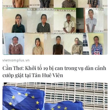
vietnamplus.vn
Cần Thơ: Khởi tố 19 bị can trong vụ dàn cảnh
cướp giật tại Tân Huê Viên