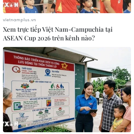
vietnamplus.vn
Xem trực tiếp Việt Nam-Campuchia tại
ASEAN Cup 2026 trên kênh nào?
Chuyên gia quốc tế nhận định về đồng
ruble của Nga suy giảm
07/07/2022 14:30
Những ngày gần đây tỷ giá của đồng tiền Nga liên tục
giảm so với những ngoại tệ chủ chốt. Tỷ giá đồng USD
lần đầu tiên vượt mức 60 ruble/USD kể từ ngày 8/6, tỷ
giá đồng euro lần đầu đạt 62 ruble/euro.