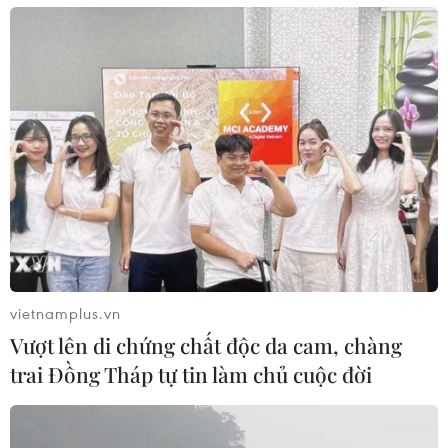
#Kinh tế Nga
#đồng ruble
#Nga-phương Tây
#Vladimir Putin
#lạm phát
#Rossta
#trừng phạt Nga
Nga
Theo dõi VietnamPlus
vietnamplus.vn
Vượt lên di chứng chất độc da cam, chàng
trai Đồng Tháp tự tin làm chủ cuộc đời
TIN LIÊN QUAN