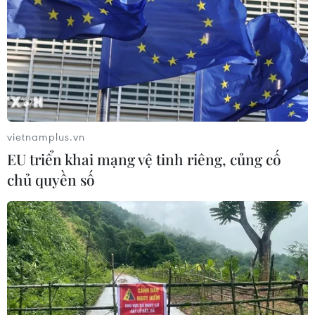
vietnamplus.vn
EU triển khai mạng vệ tinh riêng, củng cố
chủ quyền số