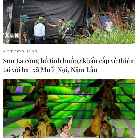
04/07/2022 11:10
Các biện pháp trừng phạt quy mô lớn chống Nga của
phương Tây chắc chắn khiến Moskva đặt ra nhu cầu
làm sâu sắc và mở rộng quan hệ kinh tế với Trung
Quốc.
vietnamplus.vn
Sơn La công bố tình huống khẩn cấp về thiên
tai với hai xã Muổi Nọi, Nậm Lầu