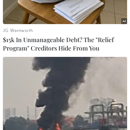
ruble.
JG Wentworth
$15k In Unmanageable Debt? The "Relief
Program" Creditors Hide From You
Quang cảnh bên ngoài tòa cao ốc Trung tâm thương mại quốc
tế Moskva ở thủ đô Moskva, Nga. (Ảnh: AFP/TTXVN)
Trong 6 tháng đầu năm 2022, khi còn chưa kịp
hồi phục sau những tác động tiêu cực của đại