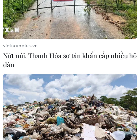
vietnamplus.vn
Nứt núi, Thanh Hóa sơ tán khẩn cấp nhiều hộ
dân
TIN CÙNG CHUYÊN MỤC
Điện Biên từng bước hình thành thị
trường tín chỉ carbon rừng
08/08/2026 06:50