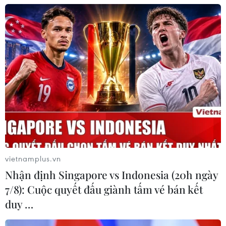
vietnamplus.vn
Nhận định Singapore vs Indonesia (20h ngày
7/8): Cuộc quyết đấu giành tấm vé bán kết
duy …