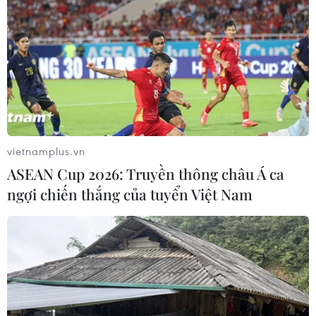
và phát triển bền vững mà không có Nga?
vietnamplus.vn
ASEAN Cup 2026: Truyền thông châu Á ca
ngợi chiến thắng của tuyển Việt Nam
Hợp tác kinh tế Nga-Trung Quốc: Cơ hội
và trở ngại trong điều kiện mới