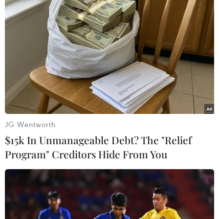
JG Wentworth
$15k In Unmanageable Debt? The "Relief
#Du học Mỹ
#Donald Trump
#Tổng thống Mỹ
Program" Creditors Hide From You
#Việc làm
#NAFTA
#Mexico
#Thỏa thuận thương mại tự do
Mexico
Mỹ