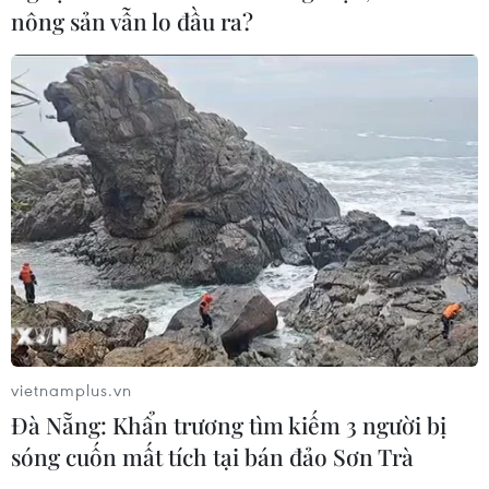
nông sản vẫn lo đầu ra?
Naver và NVIDIA tăng tốc xây dựng
“Nhà máy AI,” hướng tới doanh thu
từ năm 2027
07/08/2026 13:01
Diễn đàn Kinh tế tư nhân Việt Nam
2026: Mở rộng không gian hợp lực
công-tư
07/08/2026 12:54
Xem thêm
vietnamplus.vn
Đà Nẵng: Khẩn trương tìm kiếm 3 người bị
sóng cuốn mất tích tại bán đảo Sơn Trà