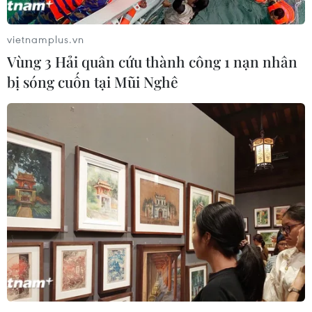
vietnamplus.vn
Vùng 3 Hải quân cứu thành công 1 nạn nhân
bị sóng cuốn tại Mũi Nghê
Phát hiện đường hầm buôn bán ma túy
xuyên biên giới Mỹ-Mexico
25/10/2016 10:18
Nhà chức trách Mexico đã phát hiện 2,3 tấn cần sa
được giấu trong một đường hầm nối giữa thành phố
Tijuana của nước này và thành phố San Diego của Mỹ.