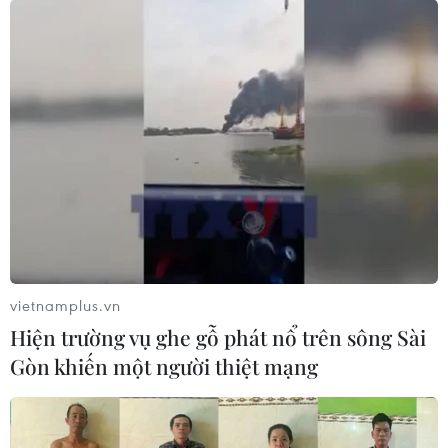
3 ưu tiên chính sách
11/11/2016 00:56
Ông Trump đã có chuyến thăm Quốc hội Mỹ và tuyên
bố dịch vụ chăm sóc y tế, an ninh biên giới và việc làm
sẽ là 3 ưu tiên chính sách hàng đầu khi ông nhậm chức
người đứng đầu Nhà Trắng.
vietnamplus.vn
Hiện trường vụ ghe gỗ phát nổ trên sông Sài
Gòn khiến một người thiệt mạng