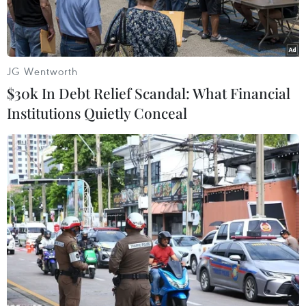
JG Wentworth
$30k In Debt Relief Scandal: What Financial
Institutions Quietly Conceal
Ông Donald Trump phát biểu tại New York ngày 9/11 vừa qua.
(Ảnh: AFP/TTXVN)
Ngày 12/11, Trưởng đoàn đàm phán của Mỹ và
Mexico về Hiệp định thương mại tự do Bắc Mỹ
(NAFTA) cùng lên tiếng cảnh báo về nguy cơ đối