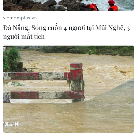
vietnamplus.vn
Đà Nẵng: Sóng cuốn 4 người tại Mũi Nghê, 3
người mất tích
TIN CÙNG CHUYÊN MỤC