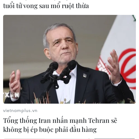
8%, xuống mức thấp kỷ lục trong vòng 25 năm qua,
tuổi tử vong sau mổ ruột thừa
trong khi đó hàng triệu người Mexico nhập cư trái phép
lo sợ sẽ bị ông Trump trục xuất.
vietnamplus.vn
Tổng thống Iran nhấn mạnh Tehran sẽ
không bị ép buộc phải đầu hàng
Tổng thống đắc cử Mỹ Donald Trump nêu