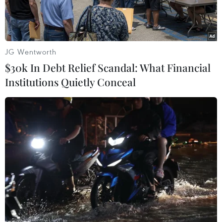
JG Wentworth
$30k In Debt Relief Scandal: What Financial
Institutions Quietly Conceal
Xe quân sự của Thổ Nhĩ Kỳ trên đường cao tốc giữa tỉnh Aleppo
và Latakia, miền bắc Syria, ngày 15/3/2020. (Ảnh:
AFP/TTXVN)
Nga và Thổ Nhĩ Kỳ đã hoãn các cuộc hội đàm
cấp Bộ trưởng dự định tập trung thảo luận về
tình hình Libya và Syria, nơi 2 nước này đang
ủng hộ các phe đối địch trong các cuộc xung đột