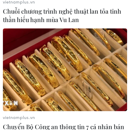
vietnamplus.vn
Chuỗi chương trình nghệ thuật lan tỏa tinh
thần hiếu hạnh mùa Vu Lan
Thổ Nhĩ Kỳ ủng hộ một lệnh ngừng bắn tại
Libya do LHQ bảo trợ
11/06/2020 13:13
Thổ Nhĩ Kỳ cũng cho rằng Mỹ cần đóng một vai trò tích
cực hơn ở Libya trong việc đạt được một lệnh ngừng
bắn lẫn nhau trong cuộc đàm phán chính trị.
vietnamplus.vn
Chuyển Bộ Công an thông tin 7 cá nhân bán