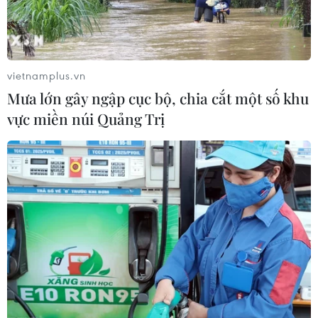
vietnamplus.vn
Mưa lớn gây ngập cục bộ, chia cắt một số khu
vực miền núi Quảng Trị
TIN CÙNG CHUYÊN MỤC
Nga và Syria đạt thỏa thuận mới về
tương lai hai căn cứ chiến lược
09/08/2026 15:21
Vấn đề người di cư: Đức khôi phục cơ
chế trả người xin tị nạn về Italy
09/08/2026 14:40