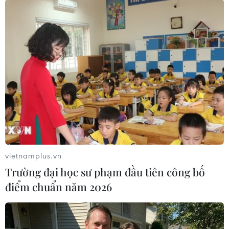
Nga, Thổ Nhĩ Kỳ duy trì hoạt động tuần
tra chung ở Syria
07/05/2020 22:24
Hoạt động tuần tra trên tuyến đường cao tốc M4 trọng
yếu là một phần trong nỗ lực của Nga và Syria nhằm
vietnamplus.vn
duy trì thỏa thuận ngừng bắn tại tỉnh Idlib của Syria.
Trường đại học sư phạm đầu tiên công bố
điểm chuẩn năm 2026