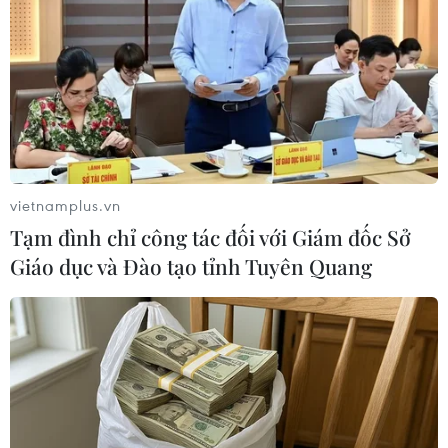
vietnamplus.vn
Tạm đình chỉ công tác đối với Giám đốc Sở
Giáo dục và Đào tạo tỉnh Tuyên Quang
Libya: GNA giành quyền kiểm soát 3
doanh trại ở phía Nam Tripoli
24/05/2020 07:36
Các lực lượng Chính phủ đoàn kết dân tộc Libya (GNA)