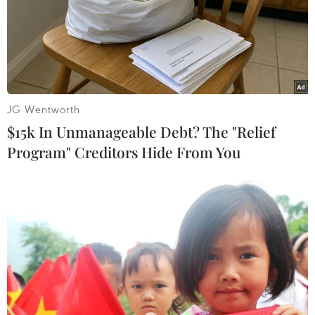
đã giành quyền kiểm soát 3 doanh trại Al-Yarmuk,
Hamza và Missiles cũng như đang truy đuổi các tay
súng trung thành với Tướng Khalifa Haftar.
JG Wentworth
$15k In Unmanageable Debt? The "Relief
Program" Creditors Hide From You
Nga, UAE ủng hộ sáng kiến của Ai Cập