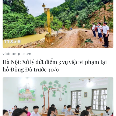
vietnamplus.vn
Hà Nội: Xử lý dứt điểm 3 vụ việc vi phạm tại
hồ Đồng Đò trước 30/9