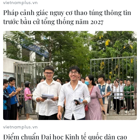
vietnamplus.vn
Iceland trước cuộc trưng cầu ý dân
Pháp cảnh giác nguy cơ thao túng thông tin
về nối lại đàm phán gia nhập EU
trước bầu cử tổng thống năm 2027
08/08/2026 07:54
Italy bác tối hậu thư của Tây Ban Nha
về kiểm soát biên giới
08/08/2026 07:27
EU triển khai mạng vệ tinh riêng,
củng cố chủ quyền số
08/08/2026 04:15
vietnamplus.vn
Điểm chuẩn Đại học Kinh tế quốc dân cao