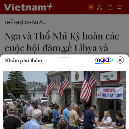
THẾ GIỚI
CHÂU ÂU
Nga và Thổ Nhĩ Kỳ hoãn các
cuộc hội đàm về Libya và
Syria
Khám phá thêm
14/06/2020 13:19
Nga và Thổ Nhĩ Kỳ đã hoãn các cuộc hội đàm cấp
Bộ trưởng về tình hình Libya và Syria, nơi 2 nước
này đang ủng hộ các phe đối địch trong các cuộc
xung đột kéo dài.