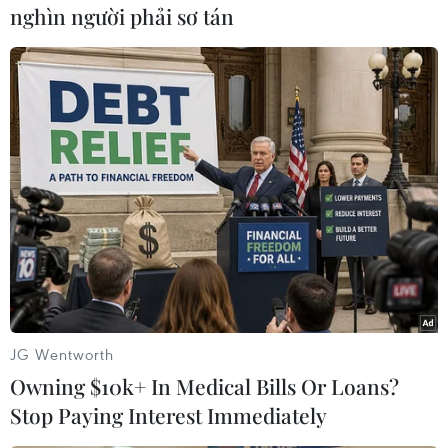
#Hội đàm
Libya
Nga
Syria
Thổ Nhĩ Kỳ
nghìn người phải sơ tán
Theo dõi VietnamPlus
TIN LIÊN QUAN
JG Wentworth
Owning $10k+ In Medical Bills Or Loans?
Stop Paying Interest Immediately