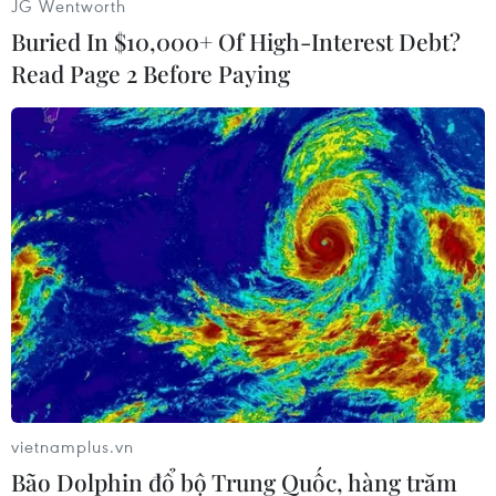
JG Wentworth
Buried In $10,000+ Of High-Interest Debt?
(Vietnam+)
Read Page 2 Before Paying
#Thổ Nhĩ Kỳ
#Libya
#Syria
#Mevlut Cavusoglu
vietnamplus.vn
#Sergei Lavrov
#Sergei Shoigu
#Xung đột
Bão Dolphin đổ bộ Trung Quốc, hàng trăm