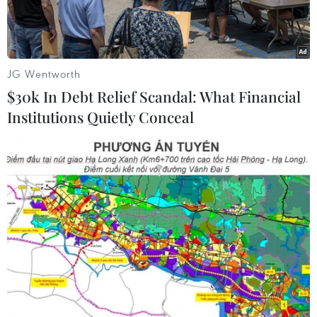
JG Wentworth
$30k In Debt Relief Scandal: What Financial
Institutions Quietly Conceal
Bệnh nhân COVID-19. (Ảnh: Đinh Hằng/TTXVN)
Bản tin phòng chống dịch COVID-19 ngày 28/9
của Bộ Y tế cho biết có 18 ca COVID-19 mới.
Tình hình dịch COVID-19 tại Việt Nam
Kể từ đầu dịch đến nay Việt Nam có 11.623.667
ca COVID-19, đứng thứ 13/231 quốc gia và vùng