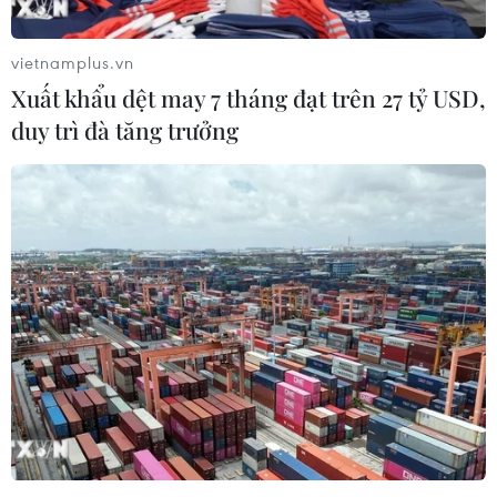
đã đẩy mạnh hoạt động khai thác đường bay mới, góp
phần duy trì đà phục hồi của thị trường hàng không
vietnamplus.vn
quốc tế.
Xuất khẩu dệt may 7 tháng đạt trên 27 tỷ USD,
duy trì đà tăng trưởng
Cập nhật tình hình dịch bệnh COVID-19