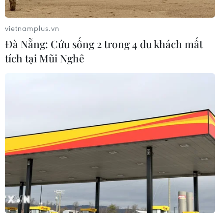
vietnamplus.vn
Đà Nẵng: Cứu sống 2 trong 4 du khách mất
tích tại Mũi Nghê
TIN CÙNG CHUYÊN MỤC
Cứu sống trẻ sinh cực non 25 tuần
thai, nặng gần 700 gram
09/08/2026 04:44
Đầu tư cho sức khỏe từ phòng bệnh
đến hạ tầng y tế
09/08/2026 03:29