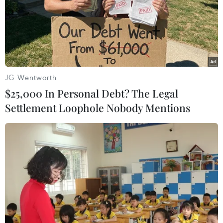
JG Wentworth
$25,000 In Personal Debt? The Legal
Settlement Loophole Nobody Mentions
Nhiều thách thức về chuỗi cung ứng, nhân
lực hàng không sau đại dịch
19/09/2023 11:15
Trong quá trình phục hồi sau đại dịch COVID-19, các
hãng hàng không trên thế giới vẫn đang gặp những
thách thức về chuỗi cung ứng thiết bị phụ tùng máy bay,
nguồn nhân lực...