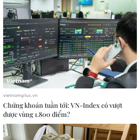
(Vietnam+)
vietnamplus.vn
Chứng khoán tuần tới: VN-Index có vượt
được vùng 1.800 điểm?
#ca tử vong
#tiêm vaccine
#vùng lãnh thổ
#ca tử vong