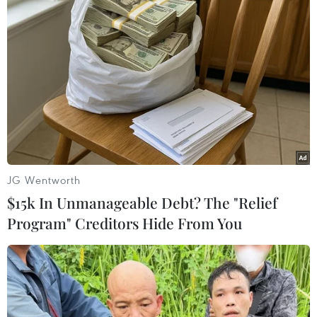
Theo dõi VietnamPlus
JG Wentworth
TIN LIÊN QUAN
$15k In Unmanageable Debt? The "Relief
Program" Creditors Hide From You