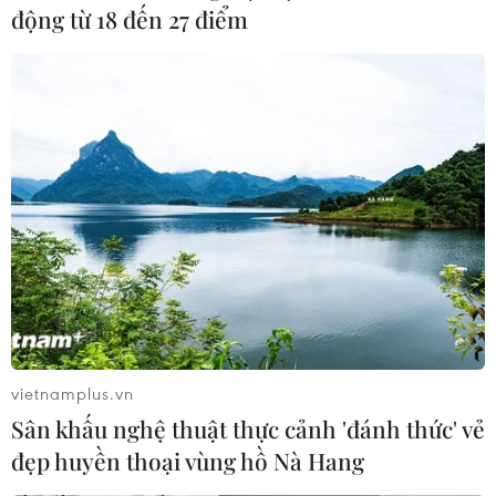
động từ 18 đến 27 điểm
Bộ Y tế đề xuất công bố hết dịch COVID-
19 thuộc nhóm A
27/09/2023 13:18
Bộ Y tế đã có Tờ trình gửi Chính phủ về việc ban hành
Quyết định của Thủ tướng Chính phủ công bố hết dịch
COVID-19 thuộc nhóm A và bãi bỏ một số văn bản
phòng chống dịch COVID-19.
vietnamplus.vn
Sân khấu nghệ thuật thực cảnh 'đánh thức' vẻ
đẹp huyền thoại vùng hồ Nà Hang