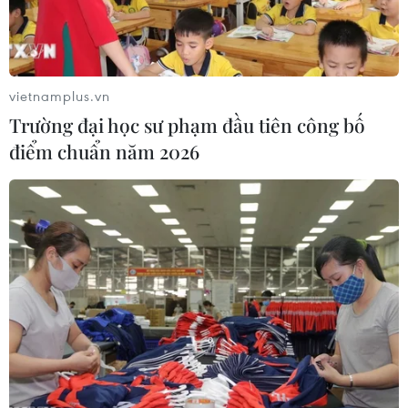
vietnamplus.vn
Trường đại học sư phạm đầu tiên công bố
điểm chuẩn năm 2026
Thị trường hàng không hồi phục, lượng
khách tăng 20% trong 9 tháng
25/09/2023 09:20
Theo Cục Hàng không Việt Nam, các hãng hàng không