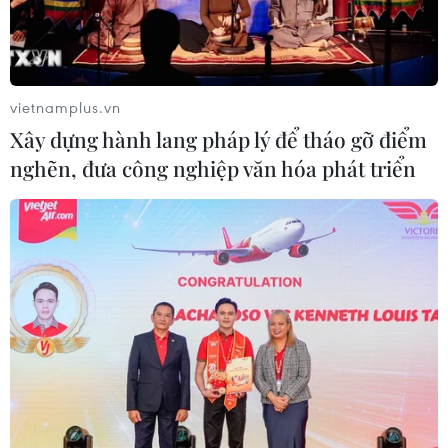
03/08/2026 07:04
Siết giám định, kiểm soát chặt chi
phí khám chữa bệnh bảo hiểm y tế
vietnamplus.vn
02/08/2026 10:10
Xây dựng hành lang pháp lý để tháo gỡ điểm
nghẽn, đưa công nghiệp văn hóa phát triển
Điều trị hiệu quả ca ung thư phổi
mang đồng thời hai đột biến gen
hiếm gặp
02/08/2026 05:58
Giao chỉ tiêu bao phủ bảo hiểm y tế
toàn quốc đạt 100% vào năm 2030
02/08/2026 04:54