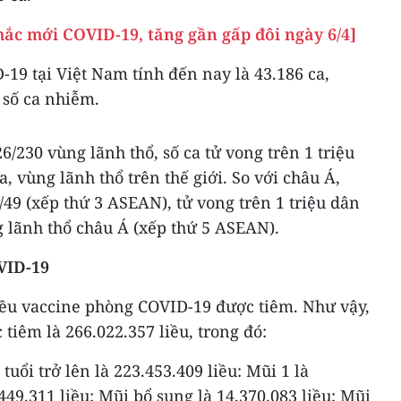
ắc mới COVID-19, tăng gần gấp đôi ngày 6/4]
-19 tại Việt Nam tính đến nay là 43.186 ca,
 số ca nhiễm.
6/230 vùng lãnh thổ, số ca tử vong trên 1 triệu
, vùng lãnh thổ trên thế giới. So với châu Á,
/49 (xếp thứ 3 ASEAN), tử vong trên 1 triệu dân
g lãnh thổ châu Á (xếp thứ 5 ASEAN).
VID-19
liều vaccine phòng COVID-19 được tiêm. Như vậy,
 tiêm là 266.022.357 liều, trong đó:
tuổi trở lên là 223.453.409 liều: Mũi 1 là
.449.311 liều; Mũi bổ sung là 14.370.083 liều; Mũi