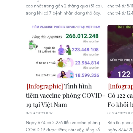
cao nhất trong gần 2 tháng qua (51 ca),
cho trẻ từ 5-1
trong khi có 7 bệnh nhân đang thở ôxy.
cho trẻ từ 12-
Tình hình
tiêm vaccine phòng COVID-
Có 122 c
19 tại Việt Nam
F0 khỏi 
07/04/2023 11:32
08/04/2023 11:2
Ngày 6/4 có 2.276 liều vaccine phòng
Bản tin phòn
COVID-19 được tiêm; như vậy, tổng số
ngày 8/4/202