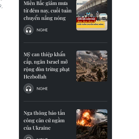
Miền Bắc giảm mưa
9,
từ đêm nay, cuối tuần
chuyển nắng nóng
NGHE
Mỹ can thiệp khẩn
cấp, ngăn Israel mở
rộng đòn trừng phạt
Hezbollah
NGHE
Nga thông báo tấn
công căn cứ ngầm
của Ukraine