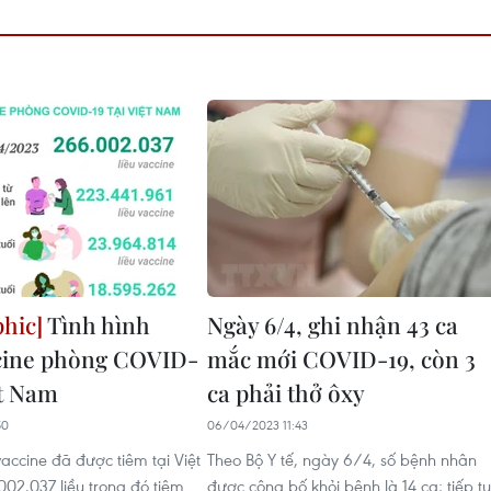
Tình hình
Ngày 6/4, ghi nhận 43 ca
cine phòng COVID-
mắc mới COVID-19, còn 3
ệt Nam
ca phải thở ôxy
50
06/04/2023 11:43
vaccine đã được tiêm tại Việt
Theo Bộ Y tế, ngày 6/4, số bệnh nhân
02.037 liều trong đó tiêm
được công bố khỏi bệnh là 14 ca; tiếp t