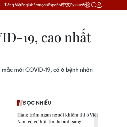
Tiếng Việt
English
Français
Español
中文
Русский
ID-19, cao nhất
ca mắc mới COVID-19, có 6 bệnh nhân
ĐỌC NHIỀU
Hàng trăm ngàn người khiếm thị ở Việt
Nam có cơ hội 'tìm lại ánh sáng'