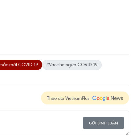
mắc mới COVID-19
#Vaccine ngừa COVID-19
Theo dõi VietnamPlus
GỬI BÌNH LUẬN