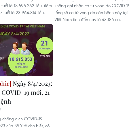
1 tuổi là 18.595.262 liều, tiêm
không ghi nhận ca tử vong do COVID-1
17 tuổi là 23.964.814 liều.
tổng số ca tử vong do căn bệnh này tại
Việt Nam tính đến nay là 43.186 ca.
Ngày 8/4/2023:
a COVID-19 mới, 21
bệnh
7
g chống dịch COVID-19
3 của Bộ Y tế cho biết, có